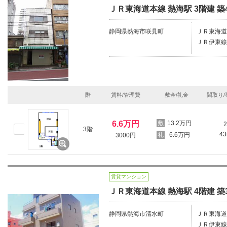
ＪＲ東海道本線 熱海駅 3階建 築
静岡県熱海市咲見町
ＪＲ東海道
ＪＲ伊東線/
階
賃料/管理費
敷金/礼金
間取り/
6.6万円
13.2万円
2
3階
4
6.6万円
3000円
賃貸マンション
ＪＲ東海道本線 熱海駅 4階建 築
静岡県熱海市清水町
ＪＲ東海道
ＪＲ伊東線/