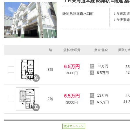
ＪＲ東海道本線 熱海駅 4階建 築
静岡県熱海市水口町
ＪＲ東海道
ＪＲ伊東線
階
賃料/管理費
敷金/礼金
間取り/
6.5万円
13万円
2S
3階
4
6.5万円
3000円
6.5万円
13万円
2S
2階
41.
6.5万円
3000円
賃貸マンション