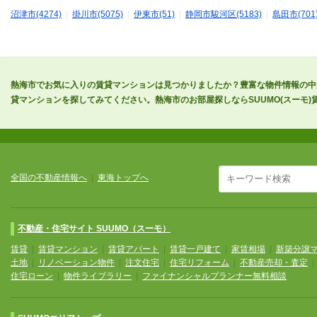
沼津市(4274)
|
掛川市(5075)
|
伊東市(51)
|
静岡市駿河区(5183)
|
島田市(701
熱海市でお気に入りの賃貸マンションは見つかりましたか？豊富な物件情報の中
貸マンションを探してみてください。熱海市のお部屋探しならSUUMO(スーモ)
全国の不動産情報へ
|
東海トップへ
不動産・住宅サイト SUUMO（スーモ）
賃貸
|
賃貸マンション
|
賃貸アパート
|
賃貸一戸建て
|
家賃相場
|
新築分譲
土地
|
リノベーション物件
|
注文住宅
|
住宅リフォーム
|
不動産売却・査定
住宅ローン
|
物件ライブラリー
|
ファイナンシャルプランナー無料相談