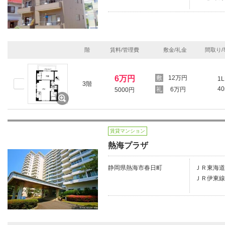
階
賃料/管理費
敷金/礼金
間取り/
6万円
12万円
1L
3階
4
6万円
5000円
賃貸マンション
熱海プラザ
静岡県熱海市春日町
ＪＲ東海道
ＪＲ伊東線