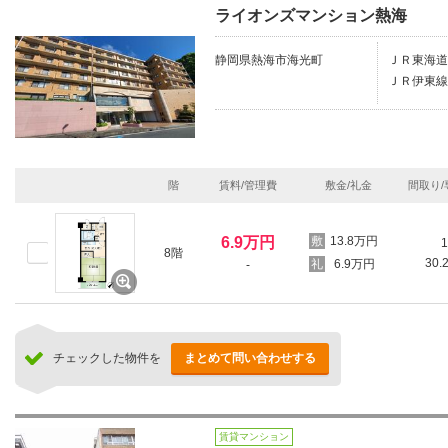
ライオンズマンション熱海
静岡県熱海市海光町
ＪＲ東海道
ＪＲ伊東線/
階
賃料/管理費
敷金/礼金
間取り/
6.9万円
13.8万円
1
8階
30.
6.9万円
-
チェックした物件を
まとめて問い合わせする
賃貸マンション