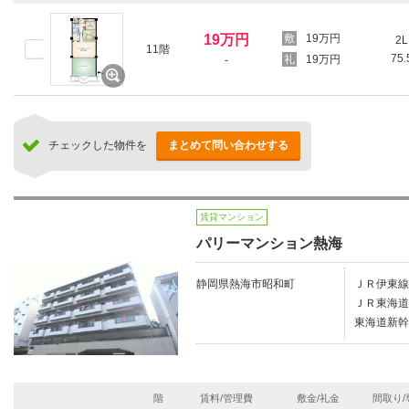
19万円
19万円
2L
11階
75
19万円
-
チェックした物件を
まとめて問い合わせする
賃貸マンション
パリーマンション熱海
静岡県熱海市昭和町
ＪＲ伊東線/
ＪＲ東海道
東海道新幹
階
賃料/管理費
敷金/礼金
間取り/