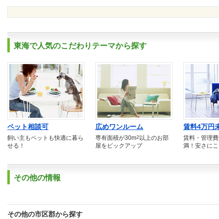
東海で人気のこだわりテーマから探す
ペット相談可
広めワンルーム
賃料4万円
飼い主もペットも快適に暮ら
専有面積が30m
2
以上のお部
賃料・管理費
せる！
屋をピックアップ
満！安さにこ
その他の情報
その他の市区郡から探す