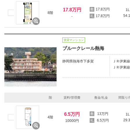
17.8万円
17.8万円
1L
8階
54.
17.8万円
-
賃貸マンション
ブルークレール熱海
静岡県熱海市下多賀
ＪＲ伊東線
ＪＲ伊東線/
階
賃料/管理費
敷金/礼金
間取り/
6.5万円
13万円
1L
4階
29.
6.5万円
10000円