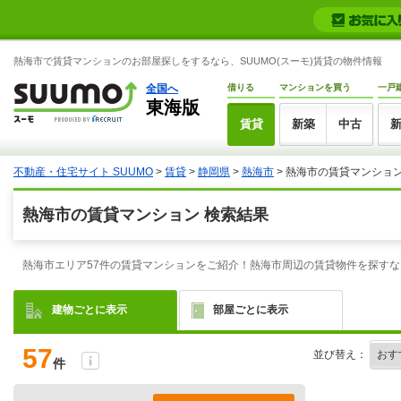
熱海市で賃貸マンションのお部屋探しをするなら、SUUMO(スーモ)賃貸の物件情報
全国へ
借りる
マンションを買う
一戸
東海版
賃貸
新築
中古
不動産・住宅サイト SUUMO
>
賃貸
>
静岡県
>
熱海市
> 熱海市の賃貸マンショ
熱海市の賃貸マンション 検索結果
熱海市エリア57件の賃貸マンションをご紹介！熱海市周辺の賃貸物件を探すな
建物ごとに表示
部屋ごとに表示
57
並び替え：
件