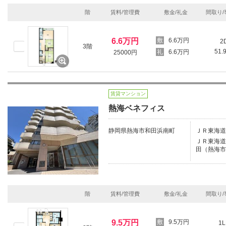
階
賃料/管理費
敷金/礼金
間取り/
6.6万円
6.6万円
2
3階
51.
6.6万円
25000円
賃貸マンション
熱海ベネフィス
静岡県熱海市和田浜南町
ＪＲ東海道
ＪＲ東海道本
田（熱海市
階
賃料/管理費
敷金/礼金
間取り/
9.5万円
9.5万円
1L