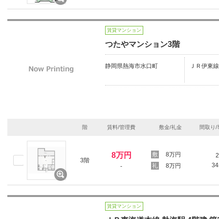
賃貸マンション
つたやマンション3階
静岡県熱海市水口町
ＪＲ伊東線
階
賃料/管理費
敷金/礼金
間取り/
8万円
8万円
2
3階
3
8万円
-
賃貸マンション