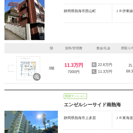
静岡県熱海市西山町
ＪＲ伊東線
階
賃料/管理費
敷金/礼金
間取り/
11.3万円
22.6万円
2L
3階
68.
11.3万円
7000円
賃貸マンション
エンゼルシーサイド南熱海
静岡県熱海市上多賀
ＪＲ東海道本