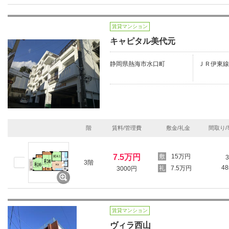
賃貸マンション
キャピタル美代元
静岡県熱海市水口町
ＪＲ伊東線
階
賃料/管理費
敷金/礼金
間取り/
7.5万円
15万円
3
3階
4
7.5万円
3000円
賃貸マンション
ヴィラ西山