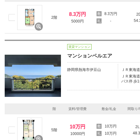
8.3万円
8.3万円
2
2階
54
-
5000円
賃貸マンション
マンションベルエア
静岡県熱海市伊豆山
ＪＲ東海道
ＪＲ東海道本
バス停 歩1
階
賃料/管理費
敷金/礼金
間取り/
10万円
10万円
2L
5階
48.
10万円
10000円