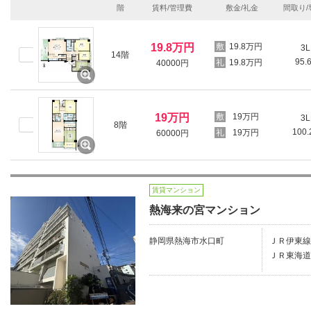
階
賃料/管理費
敷金/礼金
間取り/
19.8万円
19.8万円
3L
14階
95.
19.8万円
40000円
19万円
19万円
3L
8階
100
19万円
60000円
賃貸マンション
熱海来の宮マンション
静岡県熱海市水口町
ＪＲ伊東線
ＪＲ東海道