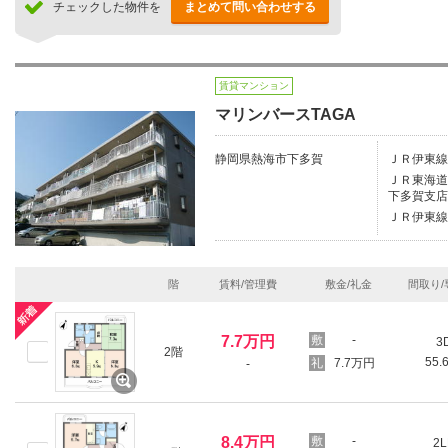
チェックした物件を
まとめて問い合わせする
賃貸マンション
マリンバースTAGA
静岡県熱海市下多賀
ＪＲ伊東線/
ＪＲ東海道本
下多賀支店
ＪＲ伊東線
階
賃料/管理費
敷金/礼金
間取り/
7.7万円
-
3
2階
55.
7.7万円
-
8.4万円
-
2L