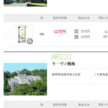
階
賃料/管理費
敷金/礼金
間取り/
12万円
12万円
1L
4階
49
12万円
-
賃貸マンション
ラ・ヴィ熱海
静岡県熱海市林ガ丘町
ＪＲ東海道本
階
賃料/管理費
敷金/礼金
間取り/