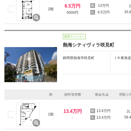
6.5万円
13万円
2
2階
35.
6.5万円
5000円
賃貸マンション
熱海シティヴィラ咲見町
静岡県熱海市咲見町
ＪＲ東海道
階
賃料/管理費
敷金/礼金
間取り/
13.4万円
13.4万円
2L
1階
56.
13.4万円
-