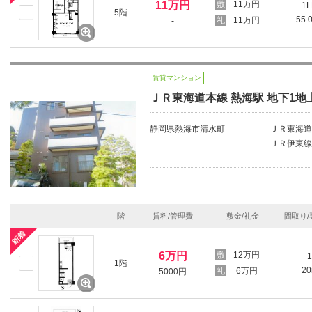
11万円
11万円
1L
5階
55.
11万円
-
賃貸マンション
ＪＲ東海道本線 熱海駅 地下1地上
静岡県熱海市清水町
ＪＲ東海道
ＪＲ伊東線/
階
賃料/管理費
敷金/礼金
間取り/
6万円
12万円
1
1階
2
6万円
5000円