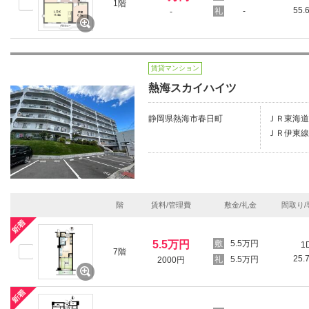
1階
55.
-
-
賃貸マンション
熱海スカイハイツ
静岡県熱海市春日町
ＪＲ東海道
ＪＲ伊東線
階
賃料/管理費
敷金/礼金
間取り/
5.5万円
5.5万円
1
7階
25.
5.5万円
2000円