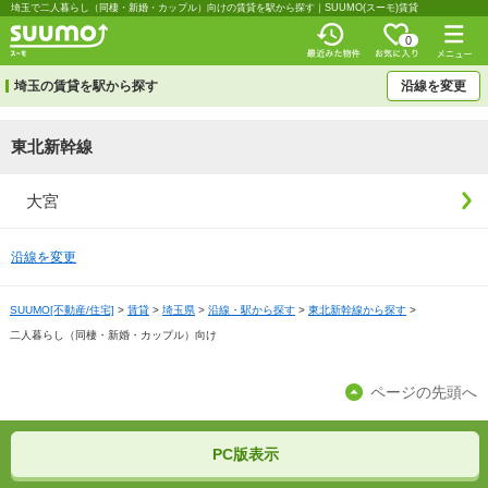
埼玉で二人暮らし（同棲・新婚・カップル）向けの賃貸を駅から探す｜SUUMO(スーモ)賃貸
0
埼玉の賃貸を駅から探す
沿線を変更
東北新幹線
大宮
沿線を変更
SUUMO[不動産/住宅]
>
賃貸
>
埼玉県
>
沿線・駅から探す
>
東北新幹線から探す
>
二人暮らし（同棲・新婚・カップル）向け
ページの先頭へ
PC版表示