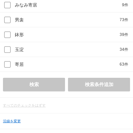
みなみ寄居
9件
男衾
73件
鉢形
39件
玉淀
34件
寄居
63件
検索
検索条件追加
すべてのチェックをはずす
沿線を変更