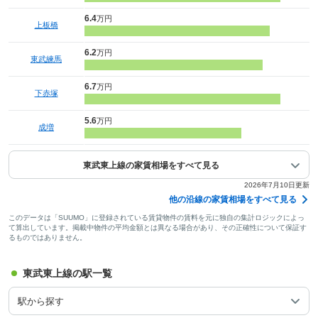
6.4
万円
上板橋
6.2
万円
東武練馬
6.7
万円
下赤塚
5.6
万円
成増
東武東上線の家賃相場をすべて見る
2026年7月10日更新
他の沿線の家賃相場をすべて見る
このデータは「SUUMO」に登録されている賃貸物件の賃料を元に独自の集計ロジックによっ
て算出しています。掲載中物件の平均金額とは異なる場合があり、その正確性について保証す
るものではありません。
東武東上線の駅一覧
駅から探す