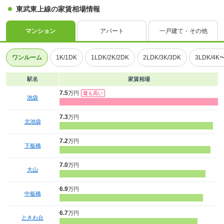
東武東上線の家賃相場情報
マンション
アパート
一戸建て・その他
ワンルーム
1K/1DK
1LDK/2K/2DK
2LDK/3K/3DK
3LDK/4K
駅名
家賃相場
7.5
万円
池袋
7.3
万円
北池袋
7.2
万円
下板橋
7.0
万円
大山
6.9
万円
中板橋
6.7
万円
ときわ台