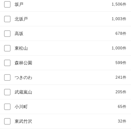
坂戸
1,506件
北坂戸
1,003件
高坂
678件
東松山
1,000件
森林公園
599件
つきのわ
241件
武蔵嵐山
205件
小川町
65件
東武竹沢
32件