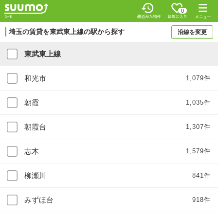
0
埼玉の賃貸を東武東上線の駅から探す
沿線を変更
東武東上線
和光市
1,079件
朝霞
1,035件
朝霞台
1,307件
志木
1,579件
柳瀬川
841件
みずほ台
918件