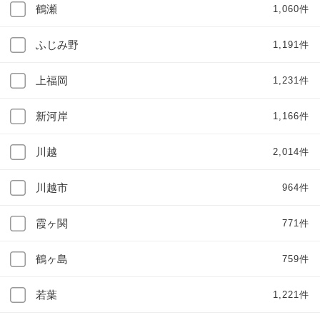
鶴瀬
1,060件
ふじみ野
1,191件
上福岡
1,231件
新河岸
1,166件
川越
2,014件
川越市
964件
霞ヶ関
771件
鶴ヶ島
759件
若葉
1,221件