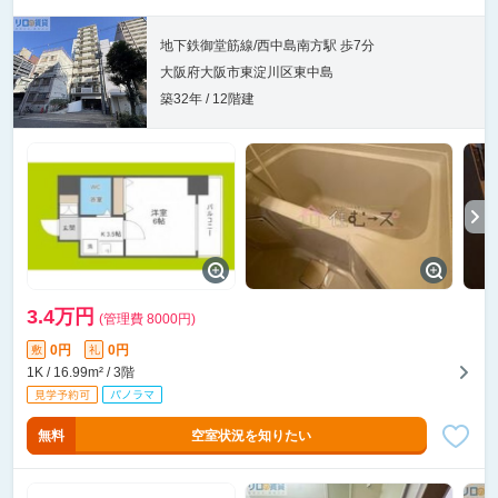
地下鉄御堂筋線/西中島南方駅 歩7分
大阪府大阪市東淀川区東中島
築32年 / 12階建
3.4万円
(管理費 8000円)
0円
0円
敷
礼
1K / 16.99m² / 3階
無料
空室状況を知りたい