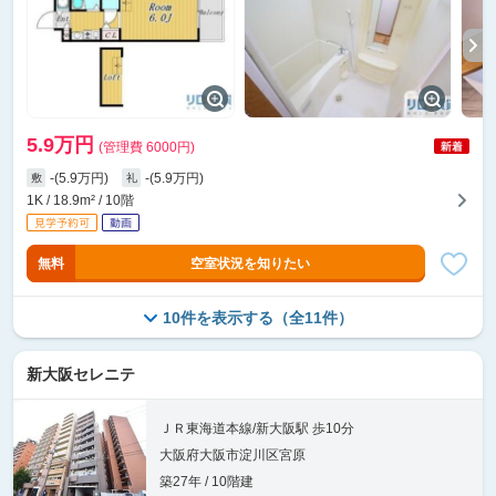
5.9万円
(管理費 6000円)
-(5.9万円)
-(5.9万円)
敷
礼
1K / 18.9m² / 10階
無料
空室状況を知りたい
10件を表示する（全11件）
新大阪セレニテ
ＪＲ東海道本線/新大阪駅 歩10分
大阪府大阪市淀川区宮原
築27年 / 10階建