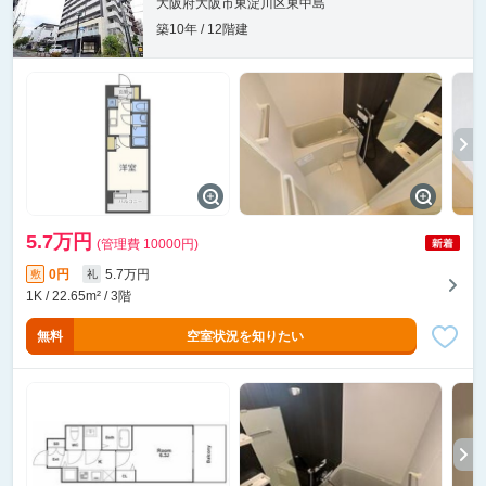
大阪府大阪市東淀川区東中島
築10年 / 12階建
5.7万円
(管理費 10000円)
0円
5.7万円
敷
礼
1K / 22.65m² / 3階
無料
空室状況を知りたい