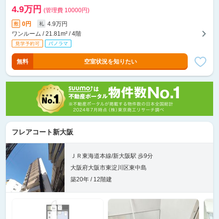
4.9万円
(管理費 10000円)
0円
4.9万円
敷
礼
ワンルーム / 21.81m² / 4階
無料
空室状況を知りたい
フレアコート新大阪
ＪＲ東海道本線/新大阪駅 歩9分
大阪府大阪市東淀川区東中島
築20年 / 12階建