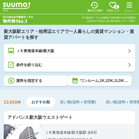
0
新大阪駅エリア・他周辺エリアで一人暮らしの賃貸マンション・賃
貸アパートを探す
ＪＲ東海道本線/新大阪
条件を絞り込む
賃料を指定する
ワンルーム,1K,1DK,1LDK,2K,2DK,2LDK
13,010
おすすめ順
安い順(賃料＋管理費)
高い順(賃料＋管理費
件
アドバンス新大阪ウエストゲート
ＪＲ東海道本線/新大阪駅 歩6分