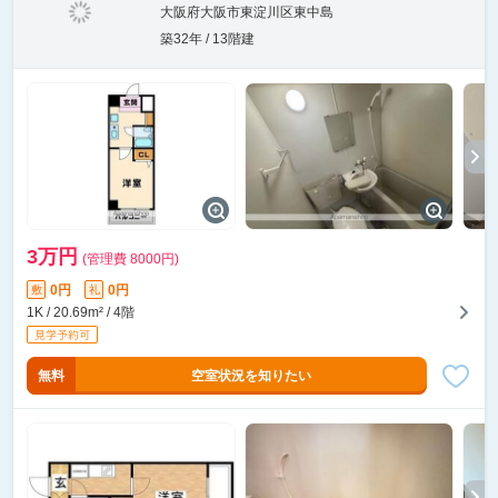
大阪府大阪市東淀川区東中島
築32年 / 13階建
3万円
(管理費 8000円)
0円
0円
敷
礼
1K / 20.69m² / 4階
無料
空室状況を知りたい