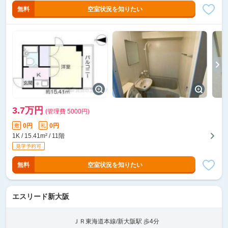
無料
空室状況を知りたい
3.7万円
(管理費 5000円)
0円
0円
敷
礼
1K / 15.41m² / 11階
無料
空室状況を知りたい
エスリード新大阪
ＪＲ東海道本線/新大阪駅 歩4分