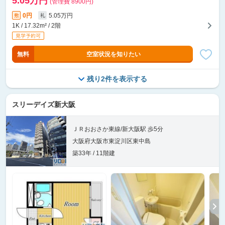
5.05万円
(管理費 8900円)
0円
5.05万円
敷
礼
1K / 17.32m² / 2階
無料
空室状況を知りたい
残り2件を表示する
スリーデイズ新大阪
ＪＲおおさか東線/新大阪駅 歩5分
大阪府大阪市東淀川区東中島
築33年 / 11階建