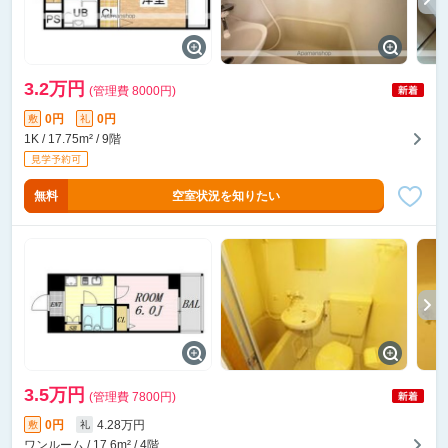
3.2万円
(管理費 8000円)
0円
0円
敷
礼
1K / 17.75m² / 9階
無料
空室状況を知りたい
3.5万円
(管理費 7800円)
0円
4.28万円
敷
礼
ワンルーム / 17.6m² / 4階