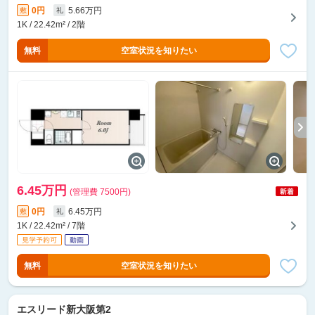
0円
5.66万円
敷
礼
1K / 22.42m² / 2階
無料
空室状況を知りたい
6.45万円
(管理費 7500円)
0円
6.45万円
敷
礼
1K / 22.42m² / 7階
無料
空室状況を知りたい
エスリード新大阪第2