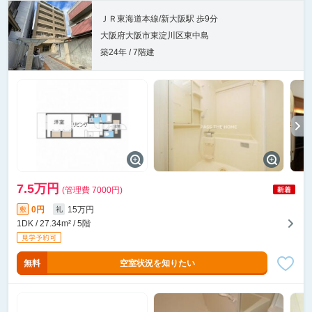
ＪＲ東海道本線/新大阪駅 歩9分
大阪府大阪市東淀川区東中島
築24年 / 7階建
7.5万円
(管理費 7000円)
0円
15万円
敷
礼
1DK / 27.34m² / 5階
無料
空室状況を知りたい