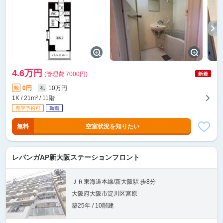
4.6万円
(管理費 7000円)
0円
10万円
敷
礼
1K / 21m² / 11階
無料
空室状況を知りたい
レバンガAP新大阪ステーションフロント
ＪＲ東海道本線/新大阪駅 歩8分
大阪府大阪市淀川区宮原
築25年 / 10階建