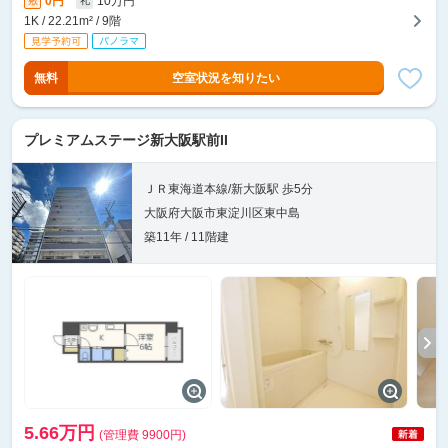
0円
10万円
敷
礼
1K / 22.21m² / 9階
無料
空室状況を知りたい
プレミアムステージ新大阪駅前II
ＪＲ東海道本線/新大阪駅 歩5分
大阪府大阪市東淀川区東中島
築11年 / 11階建
5.66万円
(管理費 9900円)