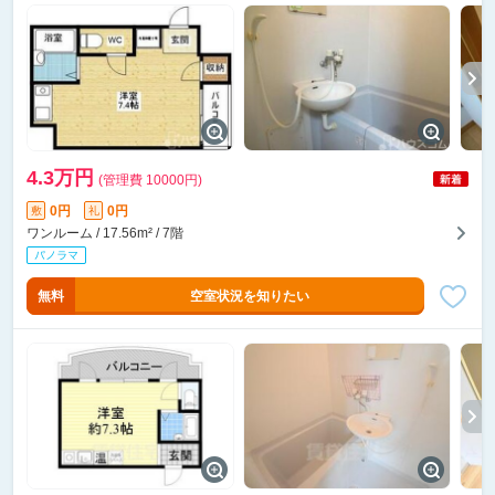
4.3万円
(管理費 10000円)
0円
0円
敷
礼
ワンルーム / 17.56m² / 7階
無料
空室状況を知りたい