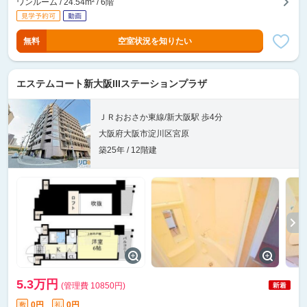
ワンルーム / 24.54m² / 6階
無料
空室状況を知りたい
エステムコート新大阪IIIステーションプラザ
ＪＲおおさか東線/新大阪駅 歩4分
大阪府大阪市淀川区宮原
築25年 / 12階建
5.3万円
(管理費 10850円)
0円
0円
敷
礼