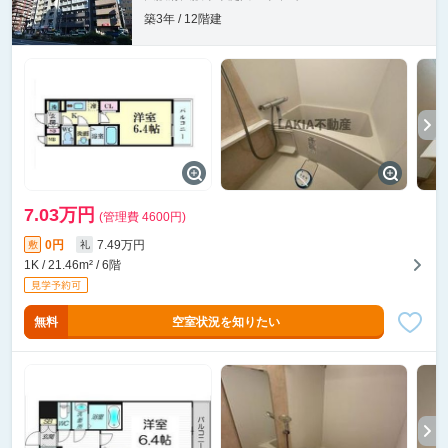
築3年 / 12階建
7.03万円
(管理費 4600円)
0円
7.49万円
敷
礼
1K / 21.46m² / 6階
無料
空室状況を知りたい