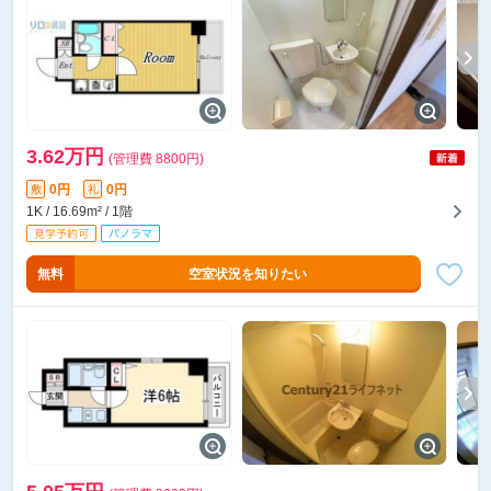
3.62万円
(管理費 8800円)
0円
0円
敷
礼
1K / 16.69m² / 1階
無料
空室状況を知りたい