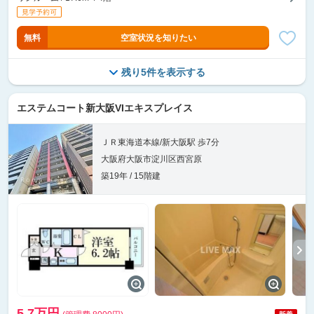
無料
空室状況を知りたい
残り5件を表示する
エステムコート新大阪VIエキスプレイス
ＪＲ東海道本線/新大阪駅 歩7分
大阪府大阪市淀川区西宮原
築19年 / 15階建
5.7万円