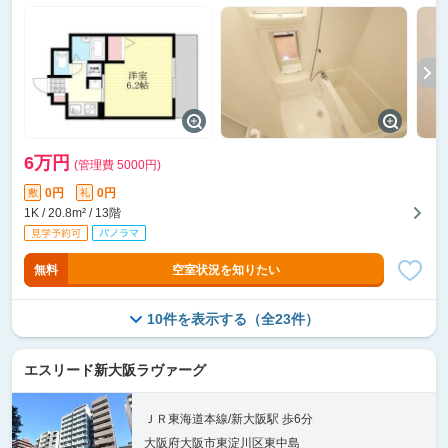
6万円
(管理費 5000円)
0円
0円
敷
礼
1K / 20.8m² / 13階
無料
空室状況を知りたい
10件を表示する（全23件）
エスリード新大阪ラヴァーグ
ＪＲ東海道本線/新大阪駅 歩6分
大阪府大阪市東淀川区東中島