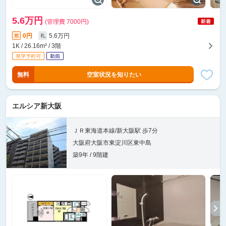
5.6万円
(管理費 7000円)
0円
5.6万円
敷
礼
1K / 26.16m² / 3階
無料
空室状況を知りたい
エルシア新大阪
ＪＲ東海道本線/新大阪駅 歩7分
大阪府大阪市東淀川区東中島
築9年 / 9階建