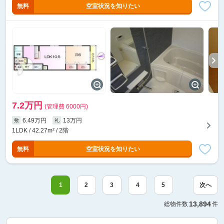
無料
空室状況を知りたい
7.2万円
(管理費 6000円)
6.49万円
13万円
敷
礼
1LDK / 42.27m² / 2階
無料
空室状況を知りたい
1
2
3
4
5
次へ
13,894
総物件数
件