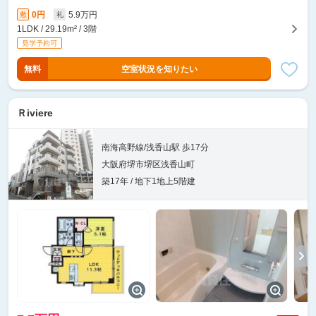
0円
5.9万円
敷
礼
1LDK / 29.19m² / 3階
無料
空室状況を知りたい
Ｒiviere
南海高野線/浅香山駅 歩17分
大阪府堺市堺区浅香山町
築17年 / 地下1地上5階建