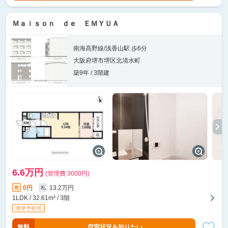
Ｍａｉｓｏｎ ｄｅ ＥＭＹＵＡ
南海高野線/浅香山駅 歩6分
大阪府堺市堺区北清水町
築9年 / 3階建
6.6万円
(管理費 3000円)
0円
13.2万円
敷
礼
1LDK / 32.61m² / 3階
無料
空室状況を知りたい