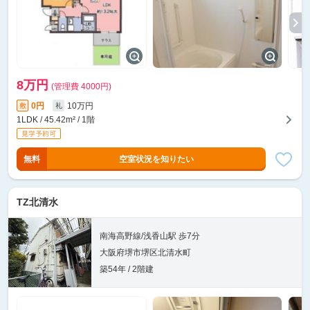
8万円
(管理費 4000円)
0円
10万円
敷
礼
1LDK / 45.42m² / 1階
無料
空室状況を知りたい
TZ北清水
南海高野線/浅香山駅 歩7分
大阪府堺市堺区北清水町
築54年 / 2階建