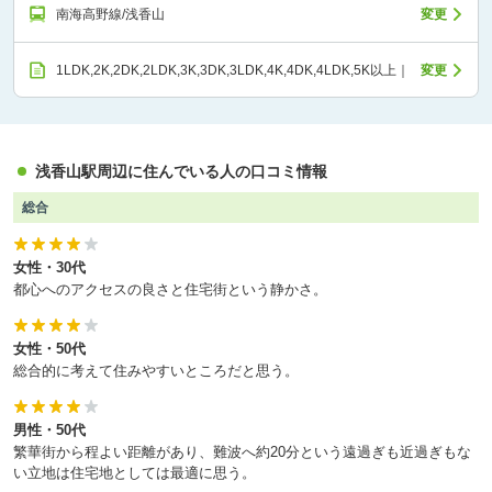
南海高野線/浅香山
変更
1LDK,2K,2DK,2LDK,3K,3DK,3LDK,4K,4DK,4LDK,5K以上｜
変更
浅香山駅周辺に住んでいる人の口コミ情報
総合
女性・30代
都心へのアクセスの良さと住宅街という静かさ。
女性・50代
総合的に考えて住みやすいところだと思う。
男性・50代
繁華街から程よい距離があり、難波へ約20分という遠過ぎも近過ぎもな
い立地は住宅地としては最適に思う。