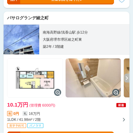
パサログランデ綾之町
南海高野線/浅香山駅 歩12分
大阪府堺市堺区綾之町東
築2年 / 3階建
10.1万円
(管理費 6000円)
0円
16万円
敷
礼
1LDK / 41.98m² / 2階