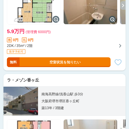
5.9万円
(管理費 6000円)
0円
0円
敷
礼
2DK / 35m² / 2階
無料
空室状況を知りたい
ラ・メゾン香ヶ丘
南海高野線/浅香山駅 歩3分
大阪府堺市堺区香ヶ丘町
築13年 / 3階建