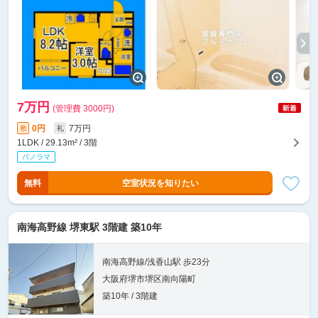
7万円
(管理費 3000円)
0円
7万円
敷
礼
1LDK / 29.13m² / 3階
無料
空室状況を知りたい
南海高野線 堺東駅 3階建 築10年
南海高野線/浅香山駅 歩23分
大阪府堺市堺区南向陽町
築10年 / 3階建