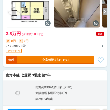
3.8万円
(管理費 5000円)
0円
0円
敷
礼
2K / 25m² / 1階
無料
空室状況を知りたい
南海本線 七道駅 3階建 築2年
南海高野線/浅香山駅 歩10分
大阪府堺市堺区北半町東
築2年 / 3階建