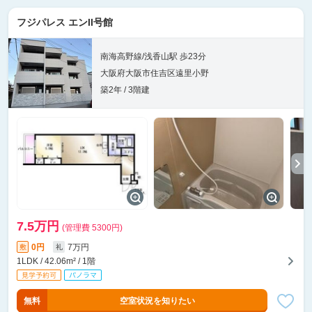
フジパレス エンII号館
南海高野線/浅香山駅 歩23分
大阪府大阪市住吉区遠里小野
築2年 / 3階建
7.5万円
(管理費 5300円)
0円
7万円
敷
礼
1LDK / 42.06m² / 1階
無料
空室状況を知りたい