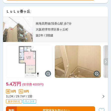
ＬｕＬｕ香ヶ丘
南海高野線/浅香山駅 歩7分
大阪府堺市堺区香ヶ丘町
築2年 / 3階建
5.4万円
(管理費 4000円)
0円
0円
敷
礼
1LDK / 29.7m² / 1階
無料
空室状況を知りたい