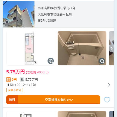
南海高野線/浅香山駅 歩7分
大阪府堺市堺区香ヶ丘町
築2年 / 3階建
5.75万円
(管理費 4000円)
0円
5.75万円
敷
礼
1LDK / 29.12m² / 1階
無料
空室状況を知りたい