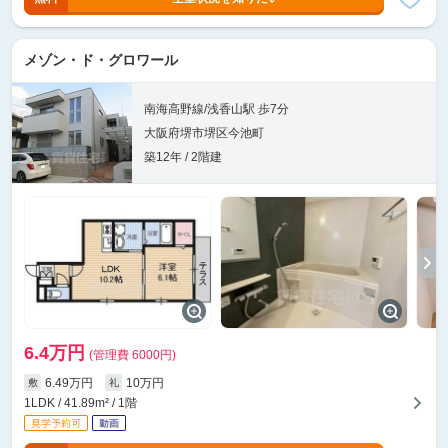
メゾン・ド・グロワール
南海高野線/浅香山駅 歩7分
大阪府堺市堺区今池町
築12年 / 2階建
6.4万円
(管理費 6000円)
6.49万円
10万円
敷
礼
1LDK / 41.89m² / 1階