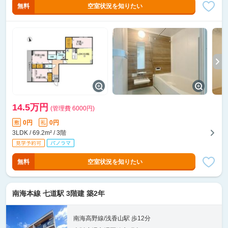
無料
空室状況を知りたい
14.5万円
(管理費 6000円)
0円
0円
敷
礼
3LDK / 69.2m² / 3階
無料
空室状況を知りたい
南海本線 七道駅 3階建 築2年
南海高野線/浅香山駅 歩12分