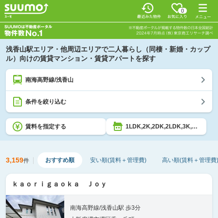
0
浅香山駅エリア・他周辺エリアで二人暮らし（同棲・新婚・カップ
ル）向けの賃貸マンション・賃貸アパートを探す
南海高野線/浅香山
条件を絞り込む
賃料を指定する
1LDK,2K,2DK,2LDK,3K,3DK,3LDK,4K,4DK,4LDK,5K以上
3,159
おすすめ順
安い順(賃料＋管理費)
高い順(賃料＋管理費
件
ｋａｏｒｉｇａｏｋａ Ｊｏｙ
南海高野線/浅香山駅 歩3分