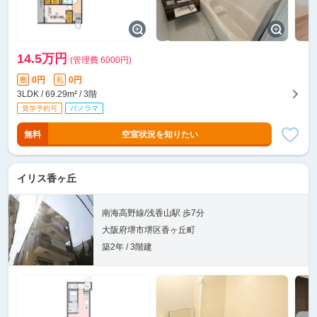
14.5万円
(管理費 6000円)
0円
0円
敷
礼
3LDK / 69.29m² / 3階
無料
空室状況を知りたい
イリス香ヶ丘
南海高野線/浅香山駅 歩7分
大阪府堺市堺区香ヶ丘町
築2年 / 3階建