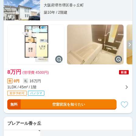
大阪府堺市堺区香ヶ丘町
築10年 / 2階建
8万円
(管理費 4500円)
0円
16万円
敷
礼
1LDK / 45m² / 1階
無料
空室状況を知りたい
プレアール香ヶ丘