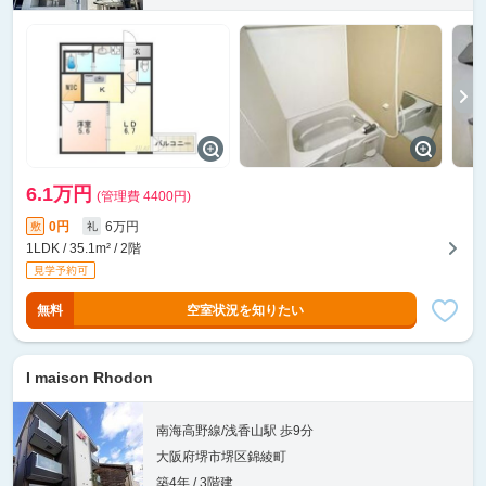
6.1万円
(管理費 4400円)
0円
6万円
敷
礼
1LDK / 35.1m² / 2階
無料
空室状況を知りたい
I maison Rhodon
南海高野線/浅香山駅 歩9分
大阪府堺市堺区錦綾町
築4年 / 3階建