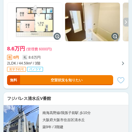
8.6万円
(管理費 6000円)
0円
8.6万円
敷
礼
2LDK / 44.59m² / 3階
無料
空室状況を知りたい
フジパレス清水丘V番館
南海高野線/我孫子前駅 歩10分
大阪府大阪市住吉区清水丘
築9年 / 3階建