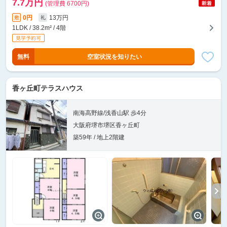
7.7万円
(管理費 6700円)
0円
13万円
敷
礼
1LDK / 38.2m² / 4階
無料
空室状況を知りたい
香ヶ丘町テラスハウス
南海高野線/浅香山駅 歩4分
大阪府堺市堺区香ヶ丘町
築59年 / 地上2階建