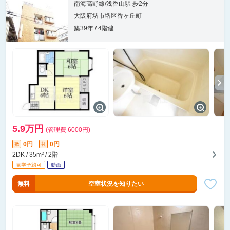
南海高野線/浅香山駅 歩2分
大阪府堺市堺区香ヶ丘町
築39年 / 4階建
5.9万円
(管理費 6000円)
0円
0円
敷
礼
2DK / 35m² / 2階
無料
空室状況を知りたい