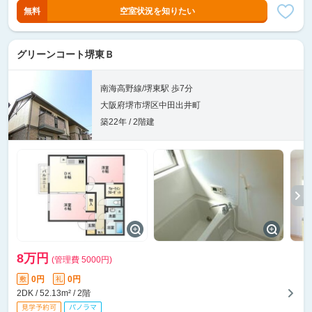
無料
空室状況を知りたい
グリーンコート堺東Ｂ
南海高野線/堺東駅 歩7分
大阪府堺市堺区中田出井町
築22年 / 2階建
8万円
(管理費 5000円)
0円
0円
敷
礼
2DK / 52.13m² / 2階