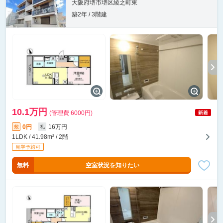
大阪府堺市堺区綾之町東
築2年 / 3階建
10.1万円
(管理費 6000円)
0円
16万円
敷
礼
1LDK / 41.98m² / 2階
無料
空室状況を知りたい