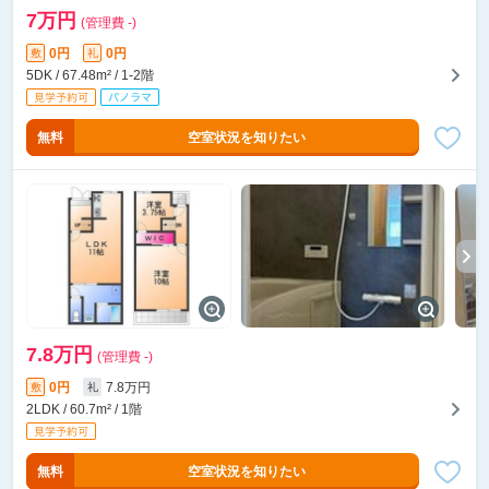
7万円
(管理費 -)
0円
0円
敷
礼
5DK / 67.48m² / 1-2階
無料
空室状況を知りたい
7.8万円
(管理費 -)
0円
7.8万円
敷
礼
2LDK / 60.7m² / 1階
無料
空室状況を知りたい