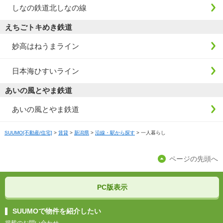
しなの鉄道北しなの線
えちごトキめき鉄道
妙高はねうまライン
日本海ひすいライン
あいの風とやま鉄道
あいの風とやま鉄道
SUUMO[不動産/住宅]
>
賃貸
>
新潟県
>
沿線・駅から探す
>
一人暮らし
ページの先頭へ
PC版表示
SUUMOで物件を紹介したい