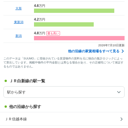
4.6
万円
大形
4.2
万円
東新潟
4.8
万円
新潟
2026年7月10日更新
他の沿線の家賃相場をすべて見る
このデータは「SUUMO」に登録されている賃貸物件の賃料を元に独自の集計ロジックによっ
て算出しています。掲載中物件の平均金額とは異なる場合があり、その正確性について保証す
るものではありません。
ＪＲ白新線の駅一覧
駅から探す
他の沿線から探す
ＪＲ信越本線