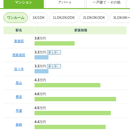
マンション
アパート
一戸建て・その他
ワンルーム
1K/1DK
1LDK/2K/2DK
2LDK/3K/3DK
3LDK/4K
駅名
家賃相場
3.8
万円
新発田
3.3
万円
西新発田
3.3
万円
佐々木
4.3
万円
黒山
4.6
万円
豊栄
4.5
万円
早通
4.4
万円
新崎