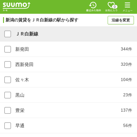
0
新潟の賃貸をＪＲ白新線の駅から探す
沿線を変更
ＪＲ白新線
新発田
344件
西新発田
320件
佐々木
104件
黒山
23件
豊栄
137件
早通
56件