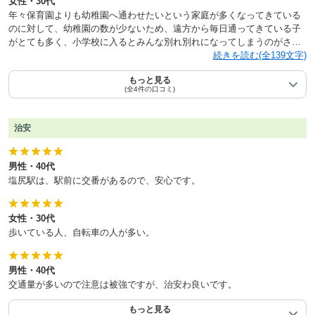
女性・30代
年々保育園よりも幼稚園へ通わせたいという家庭が多くなってきている
のに対して、幼稚園の数が少ないため、遠方から毎日通ってきている子
がとても多く、小学校に入るとみんな別れ別れになってしまうのがさみ
しいと思うが、競争が激しい分どこの幼稚園もそれぞれに教育方針が充
続きを読む(全139文字)
実していてよいと思う。
もっと見る
(全4件の口コミ)
治安
男性・40代
塩尻駅は、駅前に交番があるので、安心です。
女性・30代
歩いている人、自転車の人が多い。
男性・40代
交通量が多いので注意は被強ですが、治安わ良いです。
もっと見る