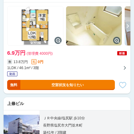
6.9万円
(管理費 4000円)
13.8万円
0円
敷
礼
1LDK / 46.1m² / 3階
無料
空室状況を知りたい
上條ビル
ＪＲ中央線/塩尻駅 歩10分
長野県塩尻市大門並木町
築41年 / 3階建