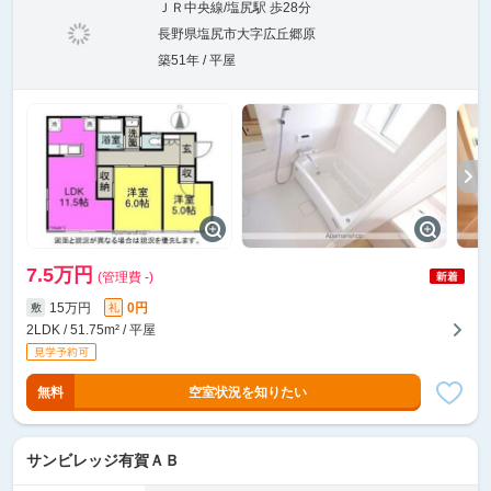
ＪＲ中央線/塩尻駅 歩28分
長野県塩尻市大字広丘郷原
築51年 / 平屋
7.5万円
(管理費 -)
15万円
0円
敷
礼
2LDK / 51.75m² / 平屋
無料
空室状況を知りたい
サンビレッジ有賀ＡＢ