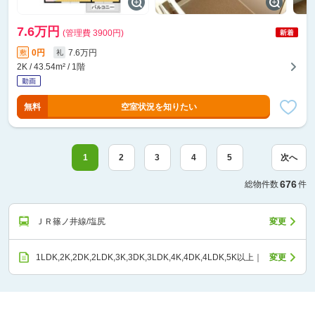
7.6万円
(管理費 3900円)
0円
7.6万円
敷
礼
2K / 43.54m² / 1階
無料
空室状況を知りたい
1
2
3
4
5
次へ
676
総物件数
件
ＪＲ篠ノ井線/塩尻
変更
1LDK,2K,2DK,2LDK,3K,3DK,3LDK,4K,4DK,4LDK,5K以上｜
変更