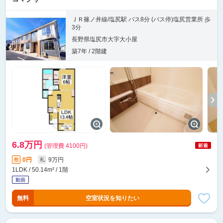
ＪＲ篠ノ井線/塩尻駅 バス8分 (バス停)塩尻営業所 歩
3分
長野県塩尻市大字大小屋
築7年 / 2階建
6.8万円
(管理費 4100円)
0円
9万円
敷
礼
1LDK / 50.14m² / 1階
無料
空室状況を知りたい