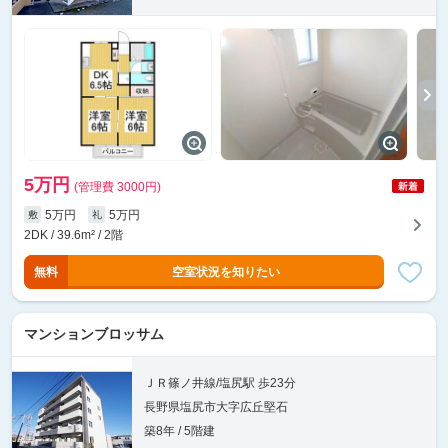
5万円
(管理費 3000円)
5万円
5万円
敷
礼
2DK / 39.6m² / 2階
無料
空室状況を知りたい
マンションブロッサム
ＪＲ篠ノ井線/塩尻駅 歩23分
長野県塩尻市大字広丘堅石
築8年 / 5階建