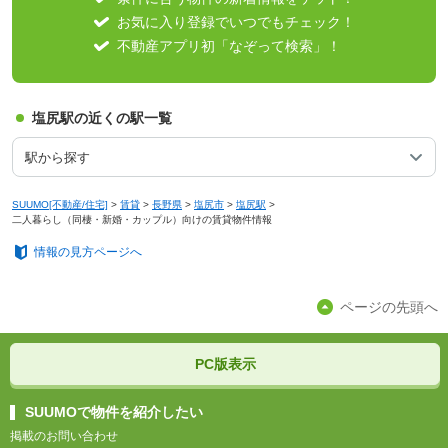
お気に入り登録でいつでもチェック！
不動産アプリ初「なぞって検索」！
塩尻駅の近くの駅一覧
駅から探す
SUUMO[不動産/住宅]
>
賃貸
>
長野県
>
塩尻市
>
塩尻駅
>
二人暮らし（同棲・新婚・カップル）向けの賃貸物件情報
情報の見方ページへ
ページの先頭へ
PC版表示
SUUMOで物件を紹介したい
掲載のお問い合わせ