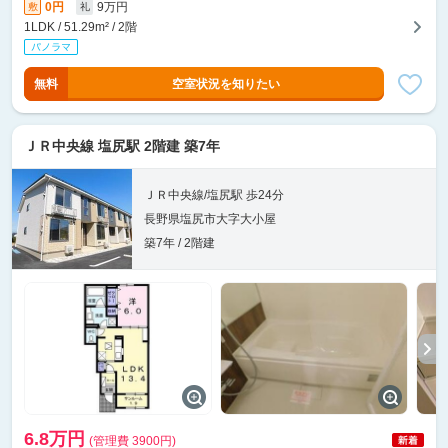
0円
9万円
敷
礼
1LDK / 51.29m² / 2階
無料
空室状況を知りたい
ＪＲ中央線 塩尻駅 2階建 築7年
ＪＲ中央線/塩尻駅 歩24分
長野県塩尻市大字大小屋
築7年 / 2階建
6.8万円
(管理費 3900円)