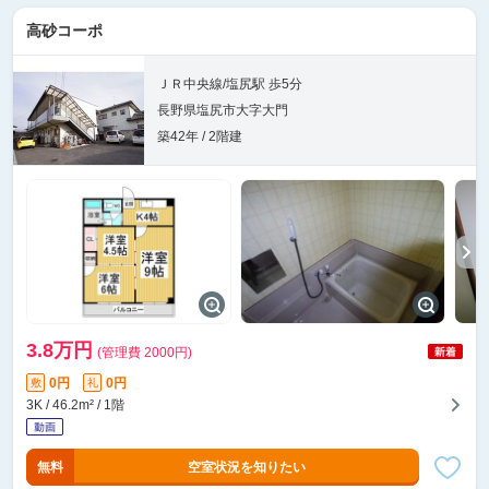
高砂コーポ
ＪＲ中央線/塩尻駅 歩5分
長野県塩尻市大字大門
築42年 / 2階建
3.8万円
(管理費 2000円)
0円
0円
敷
礼
3K / 46.2m² / 1階
無料
空室状況を知りたい