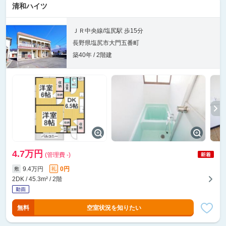
清和ハイツ
ＪＲ中央線/塩尻駅 歩15分
長野県塩尻市大門五番町
築40年 / 2階建
4.7万円
(管理費 -)
9.4万円
0円
敷
礼
2DK / 45.3m² / 2階
無料
空室状況を知りたい