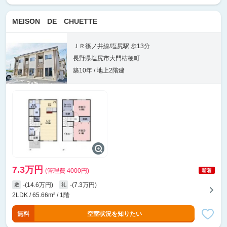
MEISON DE CHUETTE
ＪＲ篠ノ井線/塩尻駅 歩13分
長野県塩尻市大門桔梗町
築10年 / 地上2階建
7.3万円
(管理費 4000円)
-(14.6万円)
-(7.3万円)
敷
礼
2LDK / 65.66m² / 1階
無料
空室状況を知りたい