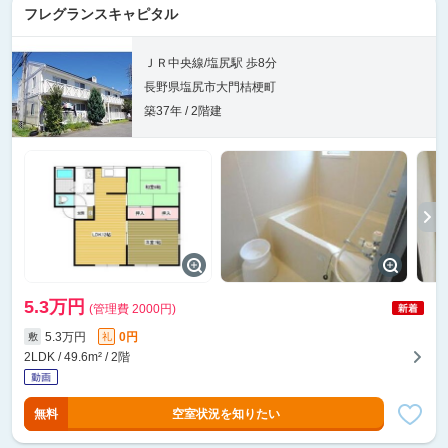
フレグランスキャピタル
ＪＲ中央線/塩尻駅 歩8分
長野県塩尻市大門桔梗町
築37年 / 2階建
5.3万円
(管理費 2000円)
5.3万円
0円
敷
礼
2LDK / 49.6m² / 2階
無料
空室状況を知りたい