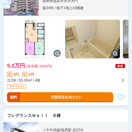
長野県塩尻市大字大門
築34年 / 地下1地上10階建
5.2万円
(管理費 3000円)
0円
0円
敷
礼
2LDK / 50.05m² / 4階
無料
空室状況を知りたい
フレグランスＷｅｌｌ Ｂ棟
ＪＲ中央線/塩尻駅 歩22分