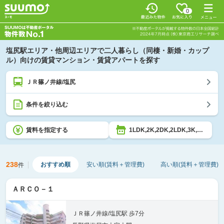
0
塩尻駅エリア・他周辺エリアで二人暮らし（同棲・新婚・カップ
ル）向けの賃貸マンション・賃貸アパートを探す
ＪＲ篠ノ井線/塩尻
条件を絞り込む
賃料を指定する
1LDK,2K,2DK,2LDK,3K,3DK,3LDK,4K,4DK,4LDK,5K以上
238
おすすめ順
安い順(賃料＋管理費)
高い順(賃料＋管理費)
件
ＡＲＣＯ－１
ＪＲ篠ノ井線/塩尻駅 歩7分