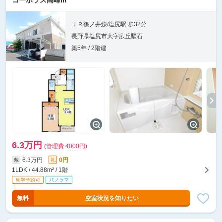
コーポラス高峰III
ＪＲ篠ノ井線/塩尻駅 歩32分
長野県塩尻市大字広丘堅石
築5年 / 2階建
6.3万円
(管理費 4000円)
6.3万円
0円
敷
礼
1LDK / 44.88m² / 1階
無料
空室状況を知りたい