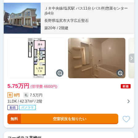
ＪＲ中央線/塩尻駅 バス11分 (バス停)惣菜センター
歩4分
長野県塩尻市大字広丘堅石
築20年 / 2階建
5.75万円
(管理費 4600円)
0円
7.5万円
敷
礼
1LDK / 42.37m² / 2階
無料
空室状況を知りたい