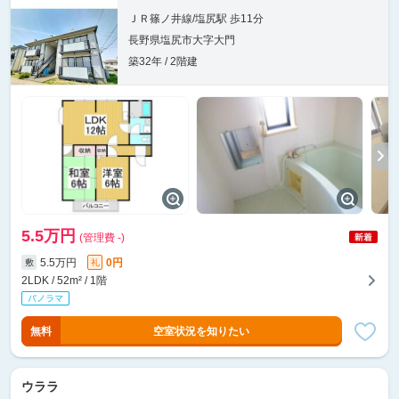
ＪＲ篠ノ井線/塩尻駅 歩11分
長野県塩尻市大字大門
築32年 / 2階建
5.5万円
(管理費 -)
5.5万円
0円
敷
礼
2LDK / 52m² / 1階
無料
空室状況を知りたい
ウララ