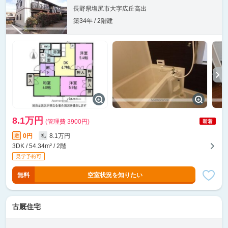
長野県塩尻市大字広丘高出
築34年 / 2階建
8.1万円
(管理費 3900円)
0円
8.1万円
敷
礼
3DK / 54.34m² / 2階
無料
空室状況を知りたい
古厩住宅