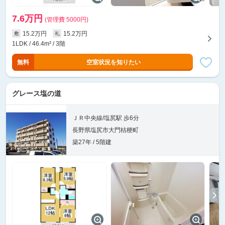
7.6万円
(管理費 5000円)
15.2万円
15.2万円
敷
礼
1LDK / 46.4m² / 3階
無料
空室状況を知りたい
グレース塩の道
ＪＲ中央線/塩尻駅 歩6分
長野県塩尻市大門桔梗町
築27年 / 5階建