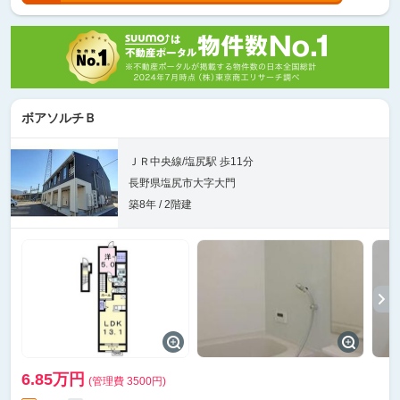
ボアソルチＢ
ＪＲ中央線/塩尻駅 歩11分
長野県塩尻市大字大門
築8年 / 2階建
6.85万円
(管理費 3500円)