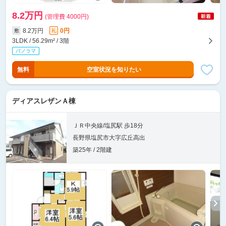
8.2万円
(管理費 4000円)
8.2万円
0円
敷
礼
3LDK / 56.29m² / 3階
無料
空室状況を知りたい
ディアスレザンＡ棟
ＪＲ中央線/塩尻駅 歩18分
長野県塩尻市大字広丘高出
築25年 / 2階建