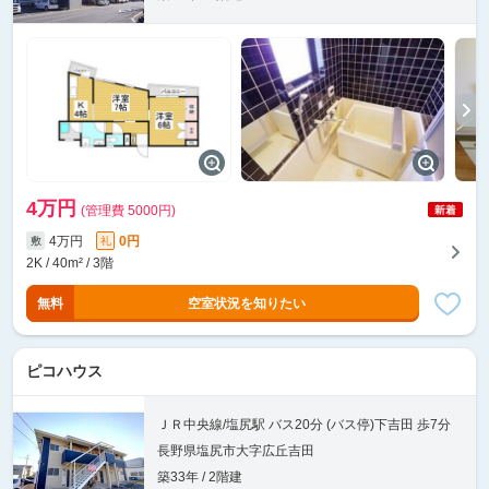
4万円
(管理費 5000円)
4万円
0円
敷
礼
2K / 40m² / 3階
無料
空室状況を知りたい
ピコハウス
ＪＲ中央線/塩尻駅 バス20分 (バス停)下吉田 歩7分
長野県塩尻市大字広丘吉田
築33年 / 2階建