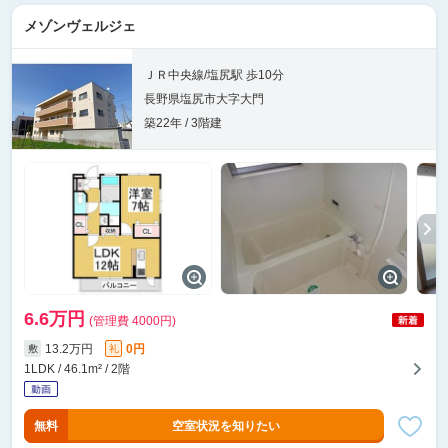
メゾンヴェルジェ
ＪＲ中央線/塩尻駅 歩10分
長野県塩尻市大字大門
築22年 / 3階建
6.6万円
(管理費 4000円)
13.2万円
0円
敷
礼
1LDK / 46.1m² / 2階
無料
空室状況を知りたい