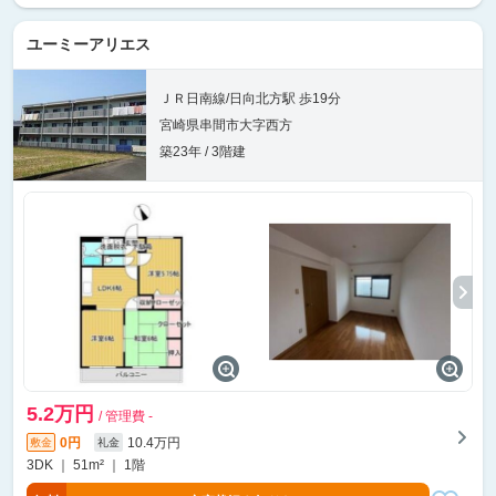
ユーミーアリエス
ＪＲ日南線/日向北方駅 歩19分
宮崎県串間市大字西方
築23年 / 3階建
5.2万円
/ 管理費 -
0円
10.4万円
敷金
礼金
3DK ｜ 51m² ｜ 1階