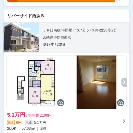
リバーサイド西浜Ｂ
ＪＲ日南線/串間駅 バス7分 (バス停)西浜 歩2分
宮崎県串間市西浜
築17年 / 2階建
5.1万円
/ 管理費 2100円
0円
5.1万円
敷金
礼金
2LDK ｜ 57.63m² ｜ 2階