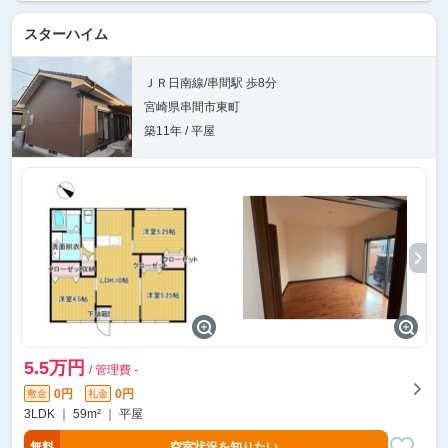
スターハイム
ＪＲ日南線/串間駅 歩8分
宮崎県串間市東町
築11年 / 平屋
5.5万円
/ 管理費 -
0円
0円
敷金
礼金
3LDK ｜ 59m² ｜ 平屋
無料
空室状況を知りたい