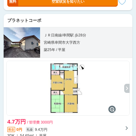
無料
空室状況を知りたい
プラネットコーポ
ＪＲ日南線/串間駅 歩28分
宮崎県串間市大字西方
築25年 / 平屋
4.7万円
/ 管理費 3000円
0円
9.4万円
敷金
礼金
3DK ｜ 54.65m² ｜ 平屋