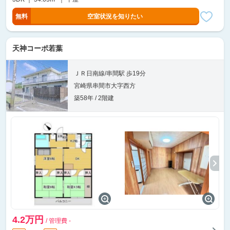
無料
空室状況を知りたい
天神コーポ若葉
ＪＲ日南線/串間駅 歩19分
宮崎県串間市大字西方
築58年 / 2階建
4.2万円
/ 管理費 -