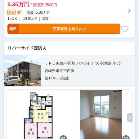
5.35万円
/ 管理費 3500円
0円
5.35万円
敷金
礼金
1LDK ｜ 50.01m² ｜ 1階
無料
空室状況を知りたい
リバーサイド西浜Ａ
ＪＲ日南線/串間駅 バス7分 (バス停)西浜 歩3分
宮崎県串間市西浜
築17年 / 2階建