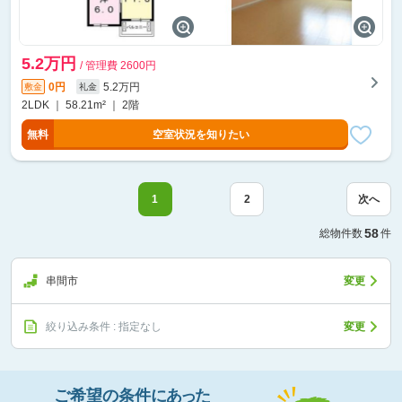
5.2万円
/ 管理費 2600円
0円
5.2万円
敷金
礼金
2LDK ｜ 58.21m² ｜ 2階
無料
空室状況を知りたい
1
2
次へ
58
総物件数
件
串間市
変更
絞り込み条件 : 指定なし
変更
ご希望の条件
に
あっ
た