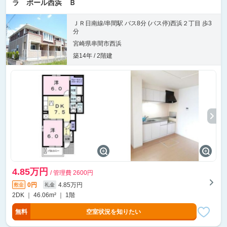
ラ ポール西浜 Ｂ
ＪＲ日南線/串間駅 バス8分 (バス停)西浜２丁目 歩3
分
宮崎県串間市西浜
築14年 / 2階建
4.85万円
/ 管理費 2600円
0円
4.85万円
敷金
礼金
2DK ｜ 46.06m² ｜ 1階
無料
空室状況を知りたい