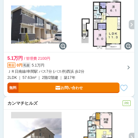
5.1万円
/ 管理費 2100円
0円
5.1万円
敷金
礼金
ＪＲ日南線/串間駅 バス7分 (バス停)西浜 歩2分
2LDK ｜ 57.63m² ｜ 2階/2階建 ｜ 築17年
無料
お問い合わせ
カンマチヒルズ