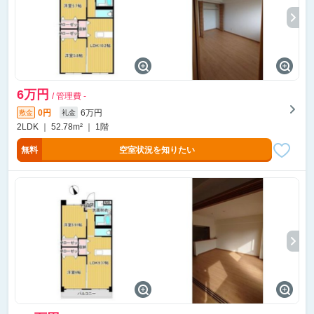
6万円
/ 管理費 -
0円
6万円
敷金
礼金
2LDK ｜ 52.78m² ｜ 1階
無料
空室状況を知りたい