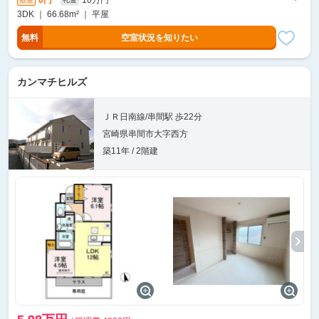
3DK ｜ 66.68m² ｜ 平屋
無料
空室状況を知りたい
カンマチヒルズ
ＪＲ日南線/串間駅 歩22分
宮崎県串間市大字西方
築11年 / 2階建