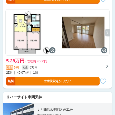
5.28万円
/ 管理費 4000円
0円
5万円
敷金
礼金
2DK ｜ 40.07m² ｜ 1階
無料
空室状況を知りたい
リバーサイド串間天神
ＪＲ日南線/串間駅 歩21分