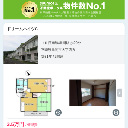
ドリームハイツC
ＪＲ日南線/串間駅 歩20分
宮崎県串間市大字西方
築31年 / 2階建
3.5万円
/ 管理費 -