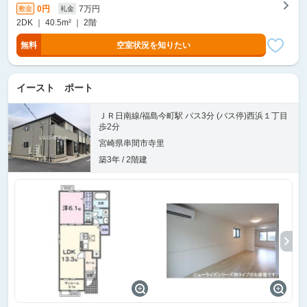
0円
7万円
敷金
礼金
2DK ｜ 40.5m² ｜ 2階
無料
空室状況を知りたい
イースト ポート
ＪＲ日南線/福島今町駅 バス3分 (バス停)西浜１丁目
歩2分
宮崎県串間市寺里
築3年 / 2階建