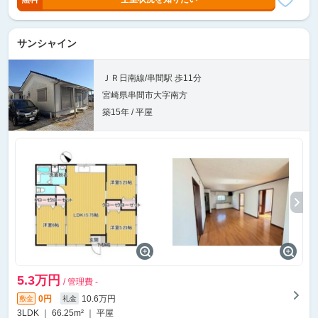
サンシャイン
ＪＲ日南線/串間駅 歩11分
宮崎県串間市大字南方
築15年 / 平屋
5.3万円
/ 管理費 -
0円
10.6万円
敷金
礼金
3LDK ｜ 66.25m² ｜ 平屋