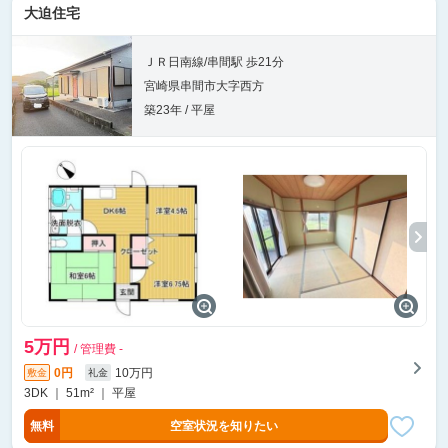
大迫住宅
ＪＲ日南線/串間駅 歩21分
宮崎県串間市大字西方
築23年 / 平屋
5万円
/ 管理費 -
0円
10万円
敷金
礼金
3DK ｜ 51m² ｜ 平屋
無料
空室状況を知りたい