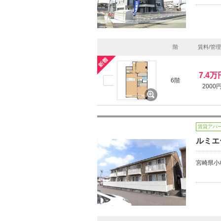
階
賃料/管
7.4万
6階
2000
賃貸アパ
ルミエ
宮崎県小