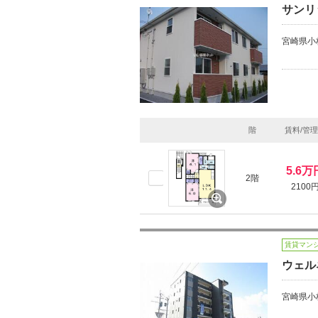
サンリ
宮崎県小
階
賃料/管
5.6万
2階
2100
賃貸マン
ウェル
宮崎県小