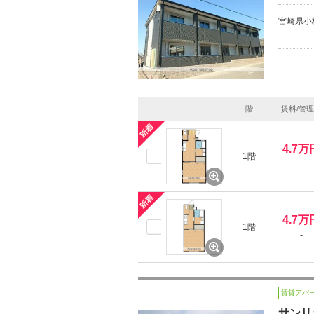
宮崎県小
階
賃料/管
4.7万
1階
-
4.7万
1階
-
賃貸アパ
サンリ