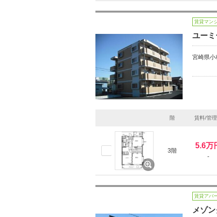
賃貸マン
ユーミ
宮崎県小
階
賃料/管
5.6万
3階
-
賃貸アパ
メゾン