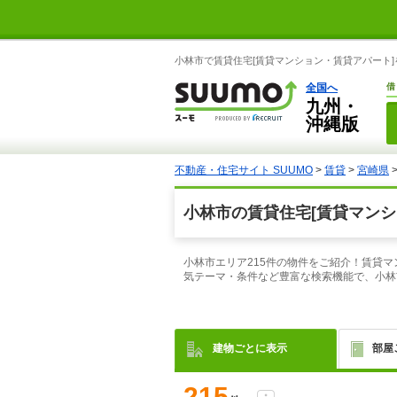
小林市で賃貸住宅[賃貸マンション・賃貸アパート]
全国へ
借
九州・
沖縄版
不動産・住宅サイト SUUMO
>
賃貸
>
宮崎県
小林市の賃貸住宅[賃貸マンシ
小林市エリア215件の物件をご紹介！賃貸
気テーマ・条件など豊富な検索機能で、小林
建物ごとに表示
部屋
215