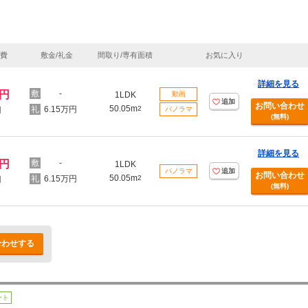
理費
敷金/礼金
間取り/専有面積
お気に入り
詳細を見る
万円
-
1LDK
動画
追加
お問い合わせ
50.05m
6.15万円
2
円
パノラマ
(無料)
詳細を見る
万円
-
1LDK
パノラマ
追加
お問い合わせ
50.05m
6.15万円
2
円
(無料)
合わせする
ート