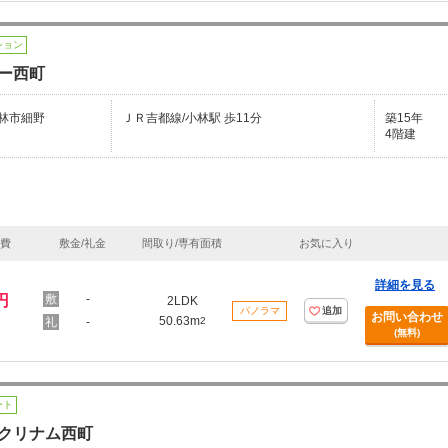
ション
ー西町
林市細野
ＪＲ吉都線/小林駅 歩11分
築15年
4階建
理費
敷金/礼金
間取り/専有面積
お気に入り
詳細を見る
円
-
2LDK
パノラマ
追加
お問い合わせ
50.63m
-
2
(無料)
ート
クリナム西町