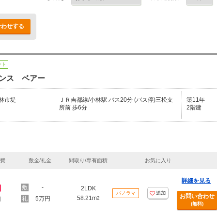
合わせする
ート
ンス ベアー
林市堤
ＪＲ吉都線/小林駅 バス20分 (バス停)三松支
築11年
所前 歩6分
2階建
理費
敷金/礼金
間取り/専有面積
お気に入り
詳細を見る
円
-
2LDK
パノラマ
追加
お問い合わせ
58.21m
5万円
2
円
(無料)