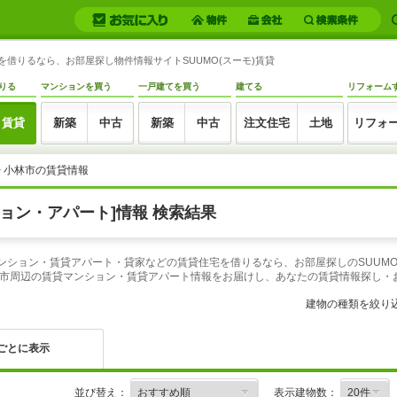
を借りるなら、お部屋探し物件情報サイトSUUMO(スーモ)賃貸
りる
マンションを買う
一戸建てを買う
建てる
リフォーム
賃貸
新築
中古
新築
中古
注文住宅
土地
リフォ
> 小林市の賃貸情報
ョン・アパート]情報 検索結果
マンション・賃貸アパート・貸家などの賃貸住宅を借りるなら、お部屋探しのSUUM
市周辺の賃貸マンション・賃貸アパート情報をお届けし、あなたの賃貸情報探し・
建物の種類を絞り
ごとに表示
並び替え：
表示建物数：