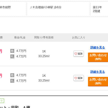
林市細野
ＪＲ吉都線/小林駅 歩6分
築11年
2階建
理費
敷金/礼金
間取り/専有面積
お気に入り
詳細を見る
円
4.7万円
1K
追加
お問い合わせ
33.25m
4.7万円
2
(無料)
詳細を見る
円
4.7万円
1K
追加
お問い合わせ
33.25m
4.7万円
2
(無料)
ート
ット・栄和 Ａ棟