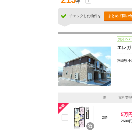
件
チェックした物件を
まとめて問い
賃貸アパ
エレガ
宮崎県小
階
賃料/管
5万
2階
2600