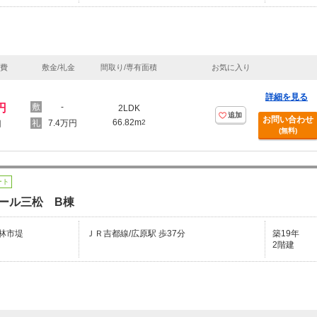
理費
敷金/礼金
間取り/専有面積
お気に入り
詳細を見る
円
-
2LDK
追加
お問い合わせ
66.82m
7.4万円
2
円
(無料)
ート
ール三松 B棟
林市堤
ＪＲ吉都線/広原駅 歩37分
築19年
2階建