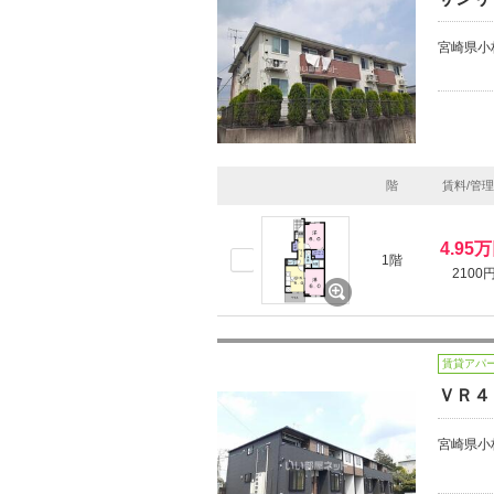
宮崎県小
階
賃料/管
4.95
1階
2100
賃貸アパ
ＶＲ４
宮崎県小