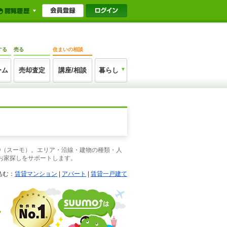
する
売る
住まいの相談
ーム
売却査定
講座/相談
暮らし
O（スーモ）。エリア・沿線・建物の種類・人
お家探しをサポートします。
込む：
賃貸マンション
|
アパート
|
賃貸一戸建て