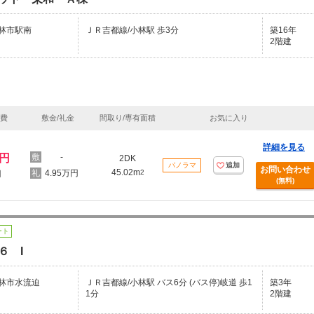
林市駅南
ＪＲ吉都線/小林駅 歩3分
築16年
2階建
理費
敷金/礼金
間取り/専有面積
お気に入り
詳細を見る
万円
-
2DK
パノラマ
追加
お問い合わせ
45.02m
4.95万円
2
円
(無料)
ート
６ I
林市水流迫
ＪＲ吉都線/小林駅 バス6分 (バス停)岐道 歩1
築3年
1分
2階建