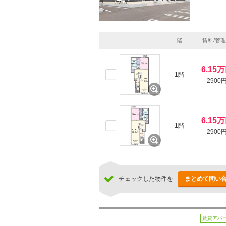
階
賃料/管
6.15
1階
2900
6.15
1階
2900
チェックした物件を
まとめて問い
賃貸アパ