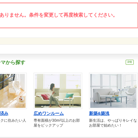
ありません。条件を変更して再度検索してください。
ーマから探す
PR
済み
広めワンルーム
新築&築浅
トクに住みたい人
専有面積が30m
2
以上のお部
新生活は、やっぱりキレイな
屋をピックアップ
お部屋で始めたい！