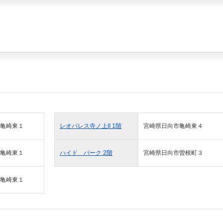
亀崎東１
レオパレス寺ノ上II 1階
宮崎県日向市亀崎東４
亀崎東１
ハイド パーク 2階
宮崎県日向市曽根町３
亀崎東１