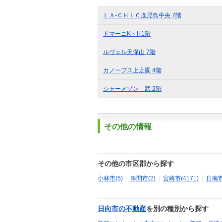
ＬＡ‐ＣＨＩＣ鹿児島中央 7階
ドマーニK・II 1階
ルヴェル天保山 7階
カノープス上之園 4階
シャーメゾン 武 2階
その他の情報
その他の市区郡から探す
小林市(5)
|
串間市(2)
|
宮崎市(4171)
|
日南市
日向市の不動産
を別の種別から探す