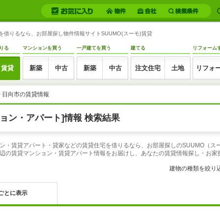
を借りるなら、お部屋探し物件情報サイトSUUMO(スーモ)賃貸
りる
マンションを買う
一戸建てを買う
建てる
リフォーム
賃貸
新築
中古
新築
中古
注文住宅
土地
リフォ
> 日向市の賃貸情報
ョン・アパート]情報 検索結果
ン・賃貸アパート・貸家などの賃貸住宅を借りるなら、お部屋探しのSUUMO（ス
辺の賃貸マンション・賃貸アパート情報をお届けし、あなたの賃貸情報探し・お家
建物の種類を絞り
ごとに表示