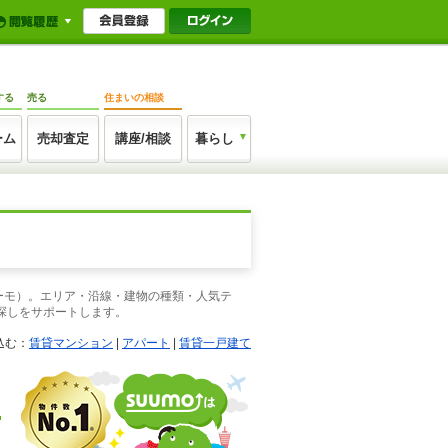
する
売る
住まいの相談
ーム
売却査定
講座/相談
暮らし
ーモ）。エリア・沿線・建物の種類・人気テ
探しをサポートします。
込む：
賃貸マンション
|
アパート
|
賃貸一戸建て