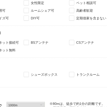
女性限定
ペット相談可
用可
ルームシェア可
高齢者歓迎
イズ可
DIY可
定期借家を含まない
信
ネット接続可
BSアンテナ
CSアンテナ
ネット無料
シューズボックス
トランクルーム
※80mは、徒歩で約1分の距離です。
で