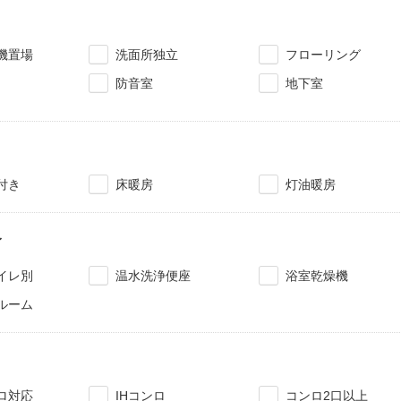
機置場
洗面所独立
フローリング
防音室
地下室
付き
床暖房
灯油暖房
レ
イレ別
温水洗浄便座
浴室乾燥機
ルーム
ロ対応
IHコンロ
コンロ2口以上