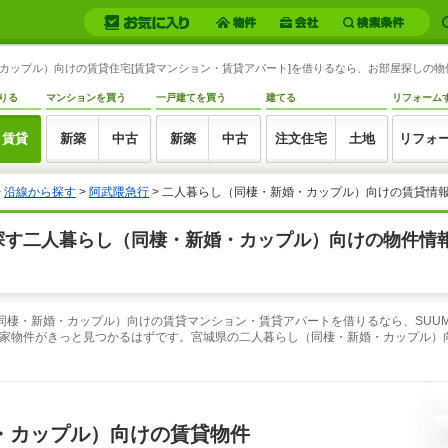
カップル）向けの賃貸住宅[賃貸マンション・賃貸アパート]を借りるなら、お部屋探しの物件
りる
マンションを買う
一戸建てを買う
建てる
リフォーム
賃貸
新築
中古
新築
中古
注文住宅
土地
リフォ
>
沿線から探す
>
阿武隈急行
> 二人暮らし（同棲・新婚・カップル）向けの賃貸情
ら探す二人暮らし（同棲・新婚・カップル）向けの物件情
同棲・新婚・カップル）向けの賃貸マンション・賃貸アパートを借りるなら、SUUM
家物件がきっと見つかるはずです。宮城県の二人暮らし（同棲・新婚・カップル）
・カップル）向けの賃貸物件