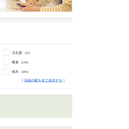
北丸森
(10)
横倉
(149)
槻木
(360)
［
沿線の駅を全て表示する
］