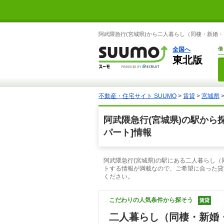
阿武隈急行(宮城県)から二人暮らし（同棲・新婚・
全国へ
借
東北版
不動産・住宅サイト SUUMO
>
賃貸
>
宮城県
阿武隈急行(宮城県)の駅か
パート]情報
阿武隈急行(宮城県)の駅にある二人暮らし（
トする情報が満載なので、ご希望に合った貸
ください。
こだわりの人気条件から探そう
賃貸
二人暮らし（同棲・新婚