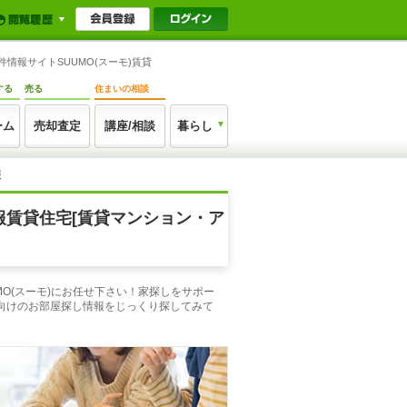
情報サイトSUUMO(スーモ)賃貸
する
売る
住まいの相談
ーム
売却査定
講座/相談
暮らし
報
報賃貸住宅[賃貸マンション・ア
O(スーモ)にお任せ下さい！家探しをサポー
向けのお部屋探し情報をじっくり探してみて