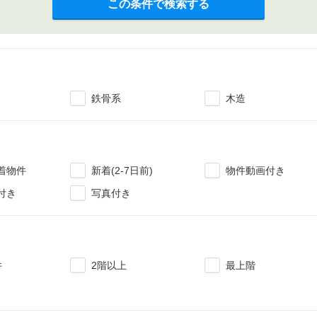
この条件で検索する
鉄骨系
木造
着物件
新着(2-7日前)
物件動画付き
付き
写真付き
件
2階以上
最上階