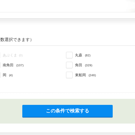
複数選択できます）
あぶくま
丸森
(0)
(82)
南角田
角田
(107)
(329)
岡
東船岡
(4)
(246)
この条件で検索する