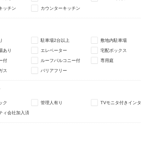
キッチン
カウンターキッチン
り
駐車場2台以上
敷地内駐車場
場あり
エレベーター
宅配ボックス
ー付
ルーフバルコニー付
専用庭
ガス
バリアフリー
ィ
ック
管理人有り
TVモニタ付きイン
ティ会社加入済