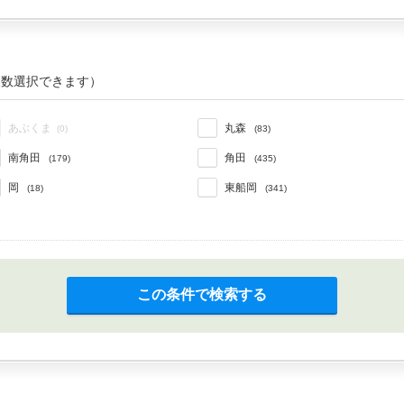
複数選択できます）
あぶくま
丸森
(0)
(83)
南角田
角田
(179)
(435)
岡
東船岡
(18)
(341)
この条件で検索する