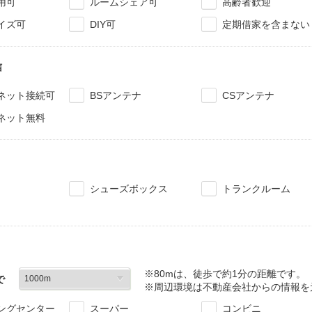
用可
ルームシェア可
高齢者歓迎
イズ可
DIY可
定期借家を含まない
信
ネット接続可
BSアンテナ
CSアンテナ
ネット無料
シューズボックス
トランクルーム
※80mは、徒歩で約1分の距離です。
で
※周辺環境は不動産会社からの情報を
ングセンター
スーパー
コンビニ