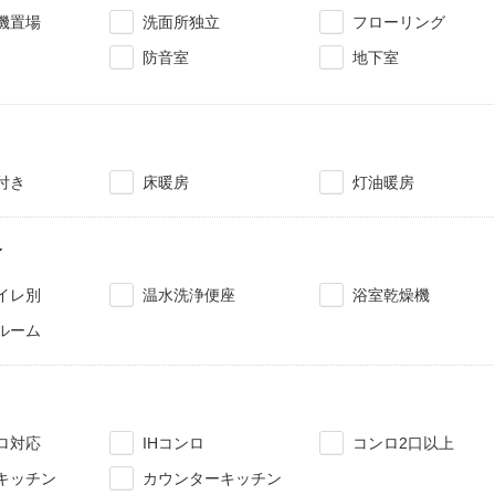
機置場
洗面所独立
フローリング
防音室
地下室
付き
床暖房
灯油暖房
レ
イレ別
温水洗浄便座
浴室乾燥機
ルーム
ロ対応
IHコンロ
コンロ2口以上
キッチン
カウンターキッチン