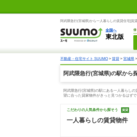
阿武隈急行(宮城県)から一人暮らしの賃貸住宅[賃
全国へ
借
東北版
不動産・住宅サイト SUUMO
>
賃貸
>
宮城県
阿武隈急行(宮城県)の駅から
阿武隈急行(宮城県)の駅にある一人暮らしの
望に合った貸家物件がきっと見つかるはずで
こだわりの人気条件から探そう
賃貸
一人暮らしの賃貸物件