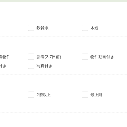
鉄骨系
木造
着物件
新着(2-7日前)
物件動画付き
付き
写真付き
件
2階以上
最上階