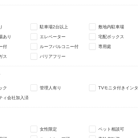
り
駐車場2台以上
敷地内駐車場
場あり
エレベーター
宅配ボックス
ー付
ルーフバルコニー付
専用庭
ガス
バリアフリー
ィ
ック
管理人有り
TVモニタ付きイン
ティ会社加入済
女性限定
ペット相談可