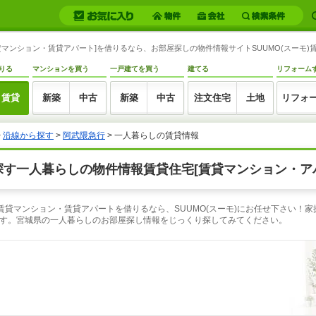
貸マンション・賃貸アパート]を借りるなら、お部屋探しの物件情報サイトSUUMO(スーモ)
りる
マンションを買う
一戸建てを買う
建てる
リフォーム
賃貸
新築
中古
新築
中古
注文住宅
土地
リフォ
>
沿線から探す
>
阿武隈急行
> 一人暮らしの賃貸情報
探す一人暮らしの物件情報賃貸住宅[賃貸マンション・ア
賃貸マンション・賃貸アパートを借りるなら、SUUMO(スーモ)にお任せ下さい！
す。宮城県の一人暮らしのお部屋探し情報をじっくり探してみてください。