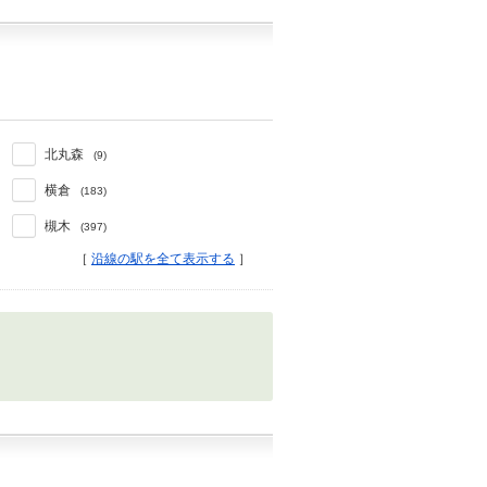
北丸森
(9)
横倉
(183)
槻木
(397)
［
沿線の駅を全て表示する
］