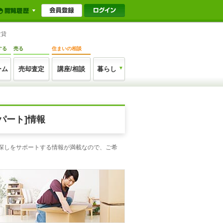
賃貸
する
売る
住まいの相談
ーム
売却査定
講座/相談
暮らし
パート]情報
家探しをサポートする情報が満載なので、ご希