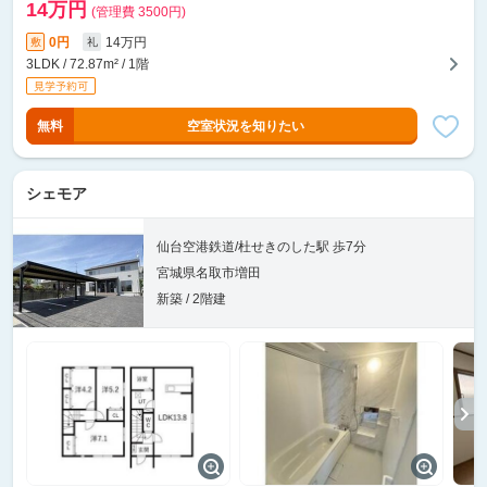
14万円
(管理費 3500円)
0円
14万円
敷
礼
3LDK / 72.87m² / 1階
無料
空室状況を知りたい
シェモア
仙台空港鉄道/杜せきのした駅 歩7分
宮城県名取市増田
新築 / 2階建