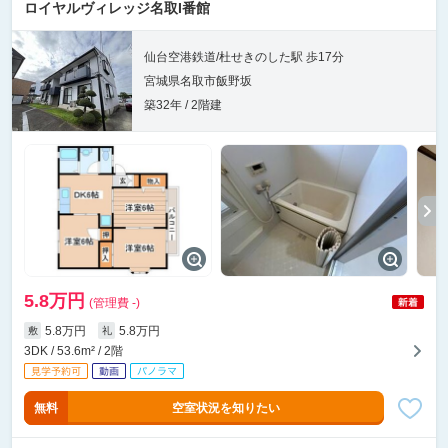
ロイヤルヴィレッジ名取I番館
仙台空港鉄道/杜せきのした駅 歩17分
宮城県名取市飯野坂
築32年 / 2階建
5.8万円
(管理費 -)
5.8万円
5.8万円
敷
礼
3DK / 53.6m² / 2階
無料
空室状況を知りたい