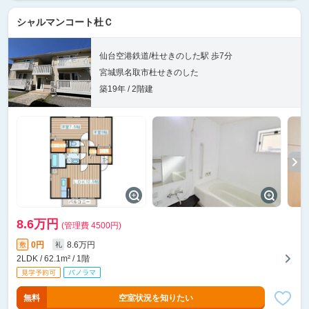
シャルマンコート杜Ｃ
仙台空港鉄道/杜せきのした駅 歩7分
宮城県名取市杜せきのした
築19年 / 2階建
8.6万円
(管理費 4500円)
0円
8.6万円
敷
礼
2LDK / 62.1m² / 1階
無料
空室状況を知りたい