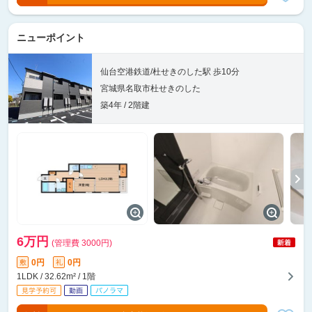
ニューポイント
仙台空港鉄道/杜せきのした駅 歩10分
宮城県名取市杜せきのした
築4年 / 2階建
6万円
(管理費 3000円)
0円
0円
敷
礼
1LDK / 32.62m² / 1階