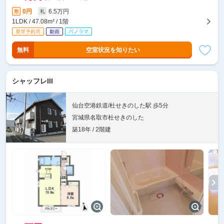
0円
6.5万円
敷
礼
1LDK / 47.08m² / 1階
無料
空室状況を知りたい
シャッフレIII
仙台空港鉄道/杜せきのした駅 歩5分
宮城県名取市杜せきのした
築18年 / 2階建