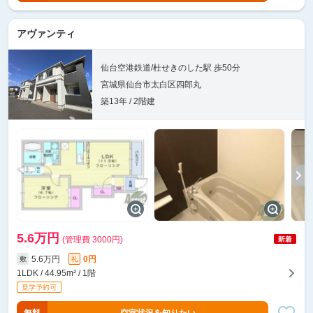
アヴァンティ
仙台空港鉄道/杜せきのした駅 歩50分
宮城県仙台市太白区四郎丸
築13年 / 2階建
5.6万円
(管理費 3000円)
5.6万円
0円
敷
礼
1LDK / 44.95m² / 1階