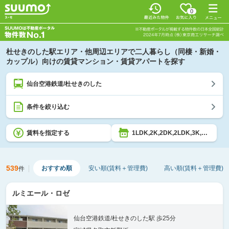
0
杜せきのした駅エリア・他周辺エリアで二人暮らし（同棲・新婚・
カップル）向けの賃貸マンション・賃貸アパートを探す
仙台空港鉄道/杜せきのした
条件を絞り込む
賃料を指定する
1LDK,2K,2DK,2LDK,3K,3DK,3LDK,4K,4DK,4LDK,5K以上
539
おすすめ順
安い順(賃料＋管理費)
高い順(賃料＋管理費)
件
ルミエール・ロゼ
仙台空港鉄道/杜せきのした駅 歩25分