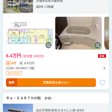
宮城県名取市飯野坂
築8年 / 2階建
6.4万円
(管理費 1800円)
0円
6.4万円
敷
礼
1LDK / 40.09m² / 2階
無料
空室状況を知りたい
Ｒｅ・ＥＡＲＴＨの杜 かわ
仙台空港鉄道/杜せきのした駅 歩8分