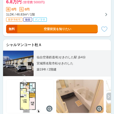
6.8万円
(管理費 5000円)
0円
0円
敷
礼
1LDK / 46.83m² / 1階
無料
空室状況を知りたい
シャルマンコート杜Ａ
仙台空港鉄道/杜せきのした駅 歩4分
宮城県名取市杜せきのした
築19年 / 2階建