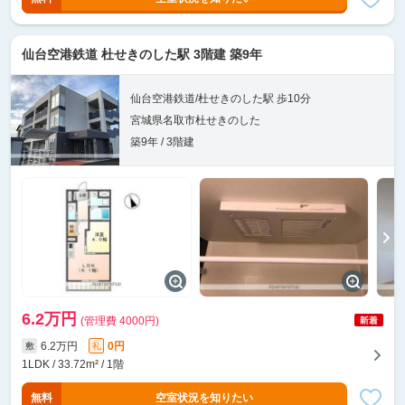
仙台空港鉄道 杜せきのした駅 3階建 築9年
仙台空港鉄道/杜せきのした駅 歩10分
宮城県名取市杜せきのした
築9年 / 3階建
6.2万円
(管理費 4000円)
6.2万円
0円
敷
礼
1LDK / 33.72m² / 1階
無料
空室状況を知りたい