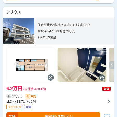
シリウス
仙台空港鉄道/杜せきのした駅 歩10分
宮城県名取市杜せきのした
築9年 / 3階建
6.2万円
(管理費 4000円)
6.2万円
0円
敷
礼
1LDK / 33.72m² / 1階
無料
空室状況を知りたい