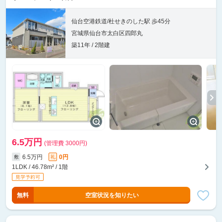
仙台空港鉄道/杜せきのした駅 歩45分
宮城県仙台市太白区四郎丸
築11年 / 2階建
6.5万円
(管理費 3000円)
6.5万円
0円
敷
礼
1LDK / 46.78m² / 1階
無料
空室状況を知りたい