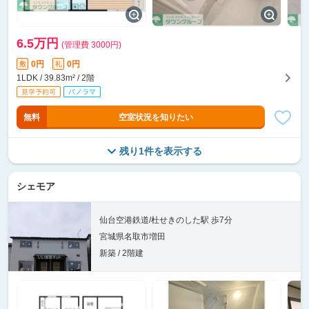
6.5万円
(管理費 3000円)
0円
0円
敷
礼
1LDK / 39.83m² / 2階
無料
空室状況を知りたい
残り1件を表示する
シェモア
仙台空港鉄道/杜せきのした駅 歩7分
宮城県名取市増田
新築 / 2階建