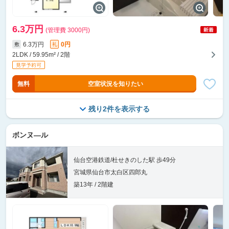
6.3万円
(管理費 3000円)
6.3万円
0円
敷
礼
2LDK / 59.95m² / 2階
無料
空室状況を知りたい
残り2件を表示する
ボンヌ―ル
仙台空港鉄道/杜せきのした駅 歩49分
宮城県仙台市太白区四郎丸
築13年 / 2階建