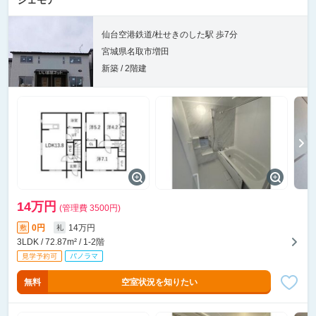
シェモア
仙台空港鉄道/杜せきのした駅 歩7分
宮城県名取市増田
新築 / 2階建
14万円
(管理費 3500円)
0円
14万円
敷
礼
3LDK / 72.87m² / 1-2階
無料
空室状況を知りたい