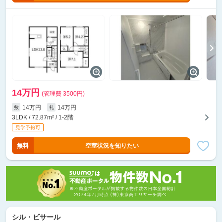
14万円
(管理費 3500円)
14万円
14万円
敷
礼
3LDK / 72.87m² / 1-2階
無料
空室状況を知りたい
シル・ビサール