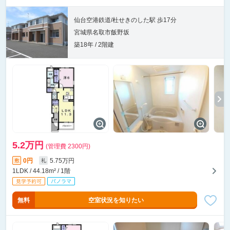
仙台空港鉄道/杜せきのした駅 歩17分
宮城県名取市飯野坂
築18年 / 2階建
5.2万円
(管理費 2300円)
0円
5.75万円
敷
礼
1LDK / 44.18m² / 1階
無料
空室状況を知りたい