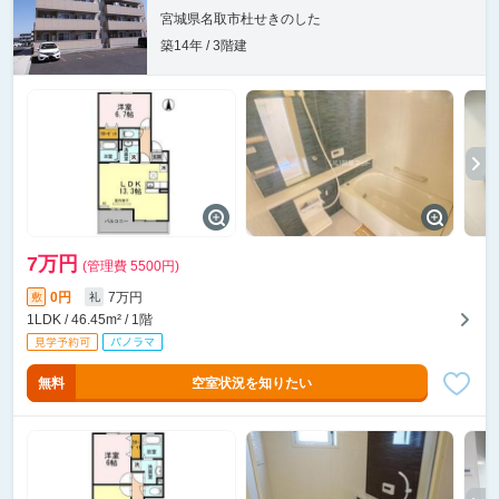
宮城県名取市杜せきのした
築14年 / 3階建
7万円
(管理費 5500円)
0円
7万円
敷
礼
1LDK / 46.45m² / 1階
無料
空室状況を知りたい