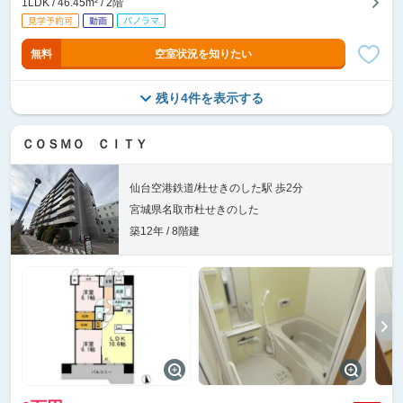
1LDK / 46.45m² / 2階
無料
空室状況を知りたい
残り4件を表示する
ＣＯＳＭＯ ＣＩＴＹ
仙台空港鉄道/杜せきのした駅 歩2分
宮城県名取市杜せきのした
築12年 / 8階建