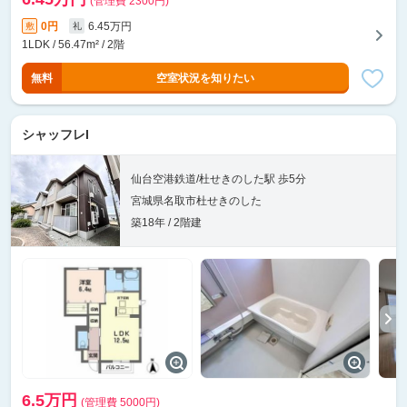
(管理費 2300円)
0円
6.45万円
敷
礼
1LDK / 56.47m² / 2階
無料
空室状況を知りたい
シャッフレI
仙台空港鉄道/杜せきのした駅 歩5分
宮城県名取市杜せきのした
築18年 / 2階建
6.5万円
(管理費 5000円)