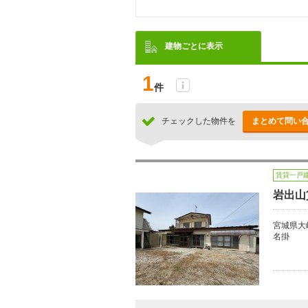
建物ごとに表示
1
件
チェックした物件を
まとめて問い
賃貸一戸
岩出山
宮城県大
名掛