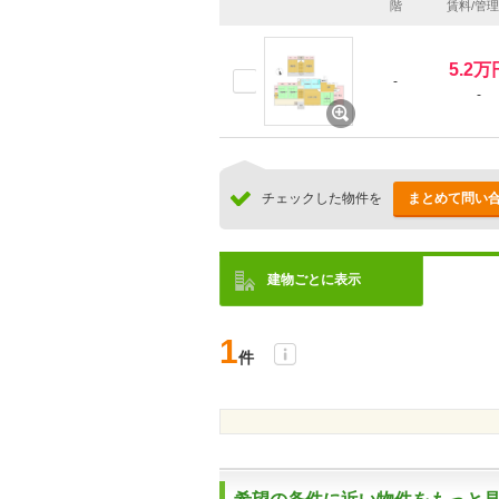
階
賃料/管
5.2万
-
-
チェックした物件を
まとめて問い
建物ごとに表示
1
件