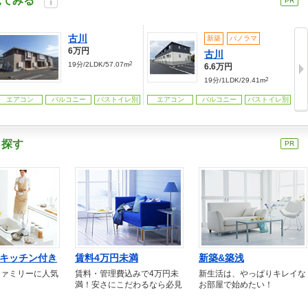
見てみる
PR
古川
新築
パノラマ
6万円
古川
2
19分/2LDK/57.07m
6.6万円
2
19分/1LDK/29.41m
エアコン
バルコニー
バストイレ別
エアコン
バルコニー
バストイレ別
ら探す
PR
キッチン付き
賃料4万円未満
新築&築浅
ファミリーに人気
賃料・管理費込みで4万円未
新生活は、やっぱりキレイな
満！安さにこだわるなら必見
お部屋で始めたい！