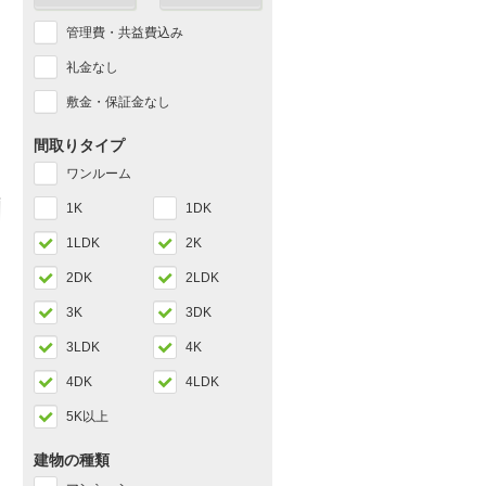
管理費・共益費込み
動画
パノラマ
新築
礼金なし
古川
岩出山
敷金・保証金なし
6.2万円
6万円
2
2
20分/2LDK/57.21m
9分/2LDK/55.58m
間取りタイプ
エアコン
バルコニー
バストイレ別
エアコン
バルコニー
バストイレ別
エ
ワンルーム
1K
1DK
1LDK
2K
2DK
2LDK
3K
3DK
3LDK
4K
4DK
4LDK
5K以上
建物の種類