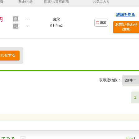
理費
敷金/礼金
間取り/専有面積
お気に入り
詳細を見る
円
-
6DK
追加
お問い合わせ
91.9m
-
2
(無料)
合わせする
表示建物数：
1