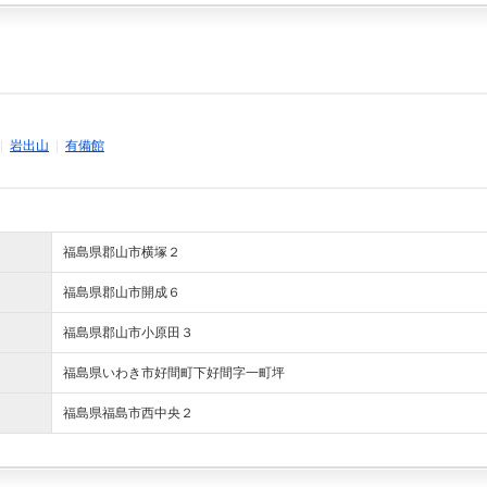
|
岩出山
|
有備館
福島県郡山市横塚２
福島県郡山市開成６
福島県郡山市小原田３
福島県いわき市好間町下好間字一町坪
福島県福島市西中央２