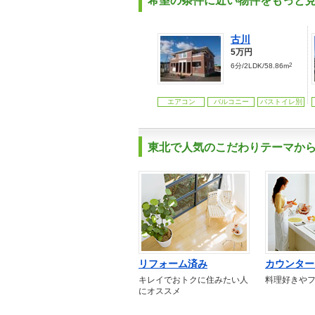
希望の条件に近い物件をもっと
古川
5万円
2
6分/2LDK/58.86m
エアコン
バルコニー
バストイレ別
東北で人気のこだわりテーマか
リフォーム済み
カウンター
キレイでおトクに住みたい人
料理好きや
にオススメ