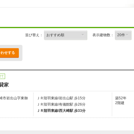
並び替え：
表示建物数：
合わせする
建て
貸家
崎市岩出山字東御
ＪＲ陸羽東線/岩出山駅 歩15分
築52年
2階建
ＪＲ陸羽東線/有備館駅 歩26分
ＪＲ陸羽東線/西大崎駅 歩33分