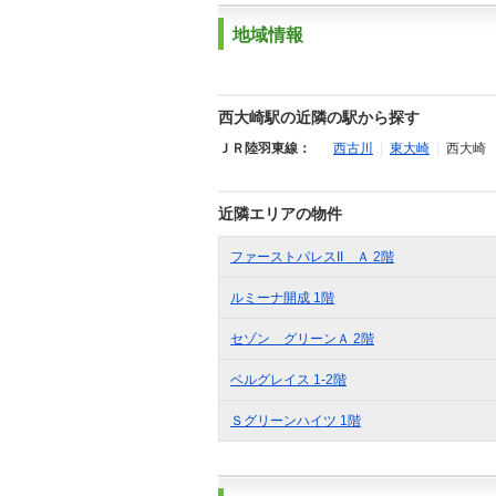
地域情報
西大崎駅の近隣の駅から探す
ＪＲ陸羽東線：
西古川
|
東大崎
|
西大崎
近隣エリアの物件
ファーストパレスII Ａ 2階
ルミーナ開成 1階
セゾン グリーンＡ 2階
ベルグレイス 1-2階
Ｓグリーンハイツ 1階