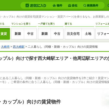
・カップル）向けの賃貸住宅[賃貸マンション・賃貸アパート]を借りるなら、お部屋探しの物
りる
マンションを買う
一戸建てを買う
建てる
リフォーム
賃貸
新築
中古
新築
中古
注文住宅
土地
リフォ
>
大崎市
>
西大崎駅
> 二人暮らし（同棲・新婚・カップル）向けの賃貸情報
ップル）向けで探す西大崎駅エリア・他周辺駅エリアの
にある二人暮らし（同棲・新婚・カップル）向けの賃貸物件を1件ご紹介！賃貸マ
スーモ）。ご希望の条件に合う二人暮らし（同棲・新婚・カップル）向けの賃貸情報
・カップル）向けの賃貸物件