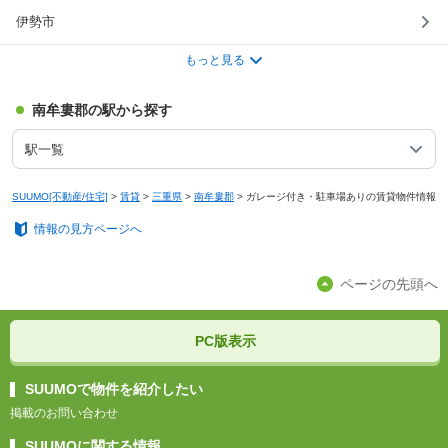
伊勢市
もっと見る
南牟婁郡の駅から探す
駅一覧
SUUMO[不動産/住宅]
>
賃貸
>
三重県
>
南牟婁郡
>
ガレージ付き・駐車場ありの賃貸物件情報
情報の見方ページへ
ページの先頭へ
PC版表示
SUUMOで物件を紹介したい
掲載のお問い合わせ
SUUMOに関する情報