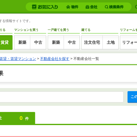
トする情報サイトです。
りる
マンションを買う
一戸建てを買う
建てる
リフォーム
賃貸
新築
中古
新築
中古
注文住宅
土地
リフォ
賃貸・賃貸マンション
>
不動産会社を探す
>
不動産会社一覧
果
こ
0
社
件