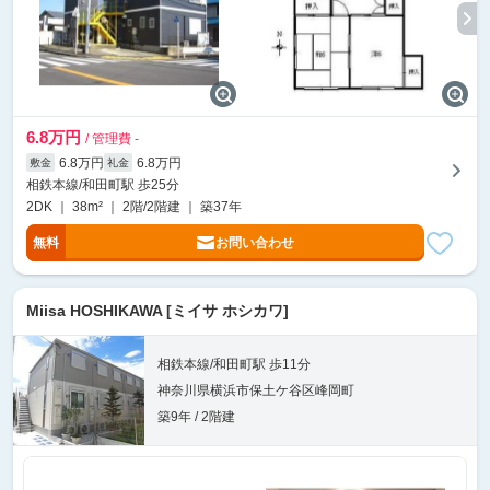
6.8万円
/ 管理費 -
6.8万円
6.8万円
敷金
礼金
相鉄本線/和田町駅 歩25分
2DK ｜ 38m² ｜ 2階/2階建 ｜ 築37年
無料
お問い合わせ
Miisa HOSHIKAWA [ミイサ ホシカワ]
相鉄本線/和田町駅 歩11分
神奈川県横浜市保土ケ谷区峰岡町
築9年 / 2階建