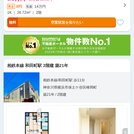
0円
14万円
敷金
礼金
1K ｜ 26.72m² ｜ 2階
無料
空室状況を知りたい
相鉄本線 和田町駅 2階建 築21年
相鉄本線/和田町駅 歩11分
神奈川県横浜市保土ケ谷区峰岡町
築21年 / 2階建