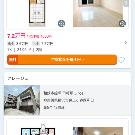
7.2万円
/ 管理費 4000円
3.6万円
7.2万円
敷金
礼金
1K ｜ 24.09m² ｜ 2階
無料
空室状況を知りたい
アレージュ
相鉄本線/和田町駅 歩6分
神奈川県横浜市保土ケ谷区和田
築5年 / 2階建