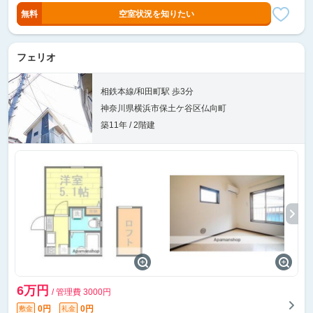
無料
空室状況を知りたい
フェリオ
相鉄本線/和田町駅 歩3分
神奈川県横浜市保土ケ谷区仏向町
築11年 / 2階建
6万円
/ 管理費 3000円
0円
0円
敷金
礼金