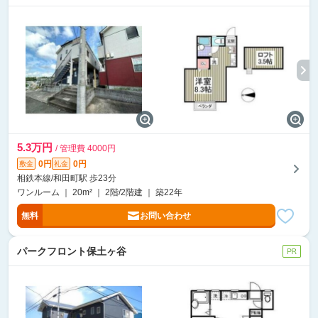
5.3万円
/ 管理費 4000円
0円
0円
敷金
礼金
相鉄本線/和田町駅 歩23分
ワンルーム ｜ 20m² ｜ 2階/2階建 ｜ 築22年
無料
お問い合わせ
パークフロント保土ヶ谷