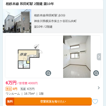
相鉄本線 和田町駅 2階建 築10年
相鉄本線/和田町駅 歩3分
神奈川県横浜市保土ケ谷区仏向町
築10年 / 2階建
6万円
/ 管理費 4000円
0円
6万円
敷金
礼金
ワンルーム ｜ 16.75m² ｜ 1階
無料
空室状況を知りたい