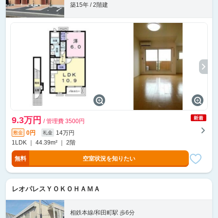
築15年 / 2階建
9.3万円
/ 管理費 3500円
0円
14万円
敷金
礼金
1LDK ｜ 44.39m² ｜ 2階
無料
空室状況を知りたい
レオパレスＹＯＫＯＨＡＭＡ
相鉄本線/和田町駅 歩6分