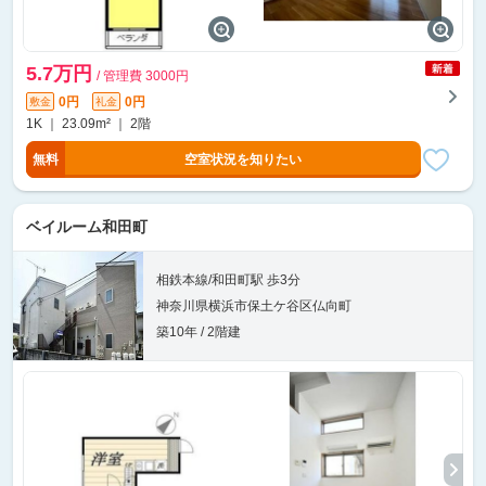
5.7万円
/ 管理費 3000円
0円
0円
敷金
礼金
1K ｜ 23.09m² ｜ 2階
無料
空室状況を知りたい
ベイルーム和田町
相鉄本線/和田町駅 歩3分
神奈川県横浜市保土ケ谷区仏向町
築10年 / 2階建