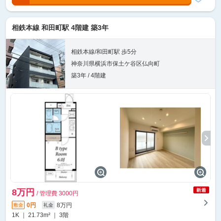
相鉄本線 和田町駅 4階建 築3年
相鉄本線/和田町駅 歩5分
神奈川県横浜市保土ケ谷区仏向町
築3年 / 4階建
8万円
/ 管理費 3000円
0円
8万円
敷金
礼金
1K ｜ 21.73m² ｜ 3階