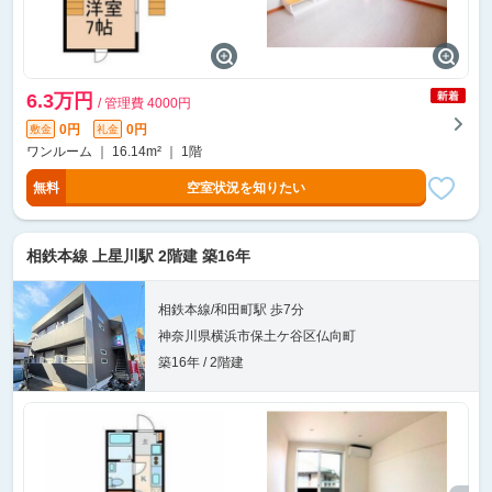
6.3万円
/ 管理費 4000円
0円
0円
敷金
礼金
ワンルーム ｜ 16.14m² ｜ 1階
無料
空室状況を知りたい
相鉄本線 上星川駅 2階建 築16年
相鉄本線/和田町駅 歩7分
神奈川県横浜市保土ケ谷区仏向町
築16年 / 2階建