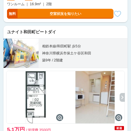
ワンルーム ｜ 16.9m² ｜ 2階
無料
空室状況を知りたい
ユナイト和田町ピートダイ
相鉄本線/和田町駅 歩5分
神奈川県横浜市保土ケ谷区和田
築9年 / 2階建
5.1万円
/ 管理費 3500円