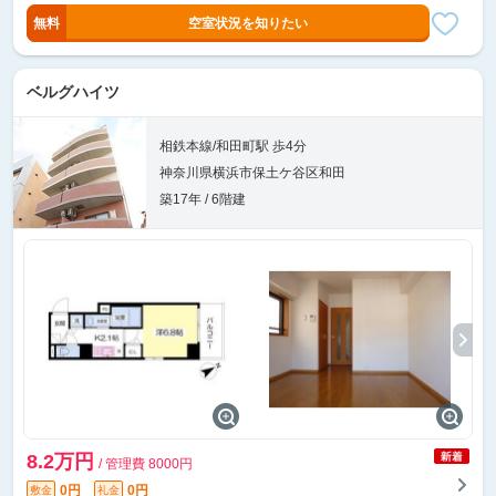
無料
空室状況を知りたい
ベルグハイツ
相鉄本線/和田町駅 歩4分
神奈川県横浜市保土ケ谷区和田
築17年 / 6階建
8.2万円
/ 管理費 8000円
0円
0円
敷金
礼金