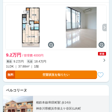
9.2万円
/ 管理費 4000円
9.2万円
18.4万円
敷金
礼金
1LDK ｜ 37.88m² ｜ 1階
無料
空室状況を知りたい
ベルコリーヌ
相鉄本線/和田町駅 歩14分
神奈川県横浜市保土ケ谷区仏向町