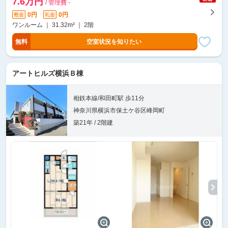
7.6万円
/ 管理費 -
0円
0円
敷金
礼金
ワンルーム ｜ 31.32m² ｜ 2階
無料
空室状況を知りたい
アートヒルズ横浜Ｂ棟
相鉄本線/和田町駅 歩11分
神奈川県横浜市保土ケ谷区峰岡町
築21年 / 2階建