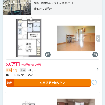
神奈川県横浜市保土ケ谷区星川
築23年 / 2階建
5.8万円
/ 管理費 6500円
0円
5.8万円
敷金
礼金
1K ｜ 19.87m² ｜ 2階
無料
空室状況を知りたい