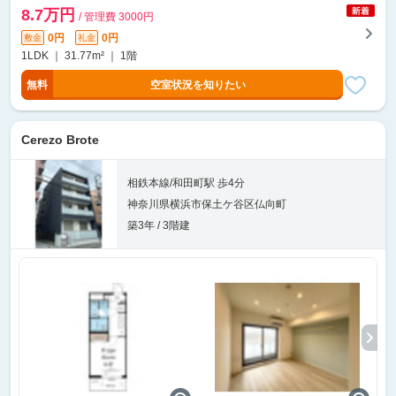
8.7万円
/ 管理費 3000円
0円
0円
敷金
礼金
1LDK ｜ 31.77m² ｜ 1階
無料
空室状況を知りたい
Cerezo Brote
相鉄本線/和田町駅 歩4分
神奈川県横浜市保土ケ谷区仏向町
築3年 / 3階建