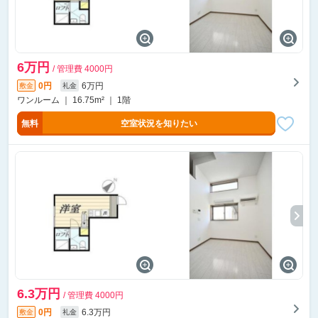
6万円
/ 管理費 4000円
0円
6万円
敷金
礼金
ワンルーム ｜ 16.75m² ｜ 1階
無料
空室状況を知りたい
6.3万円
/ 管理費 4000円
0円
6.3万円
敷金
礼金