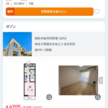
1K ｜ 26.48m² ｜ 5階
無料
空室状況を知りたい
ガゾン
相鉄本線/和田町駅 歩6分
神奈川県横浜市保土ケ谷区和田
築4年 / 2階建
8.9万円
/ 管理費 3000円