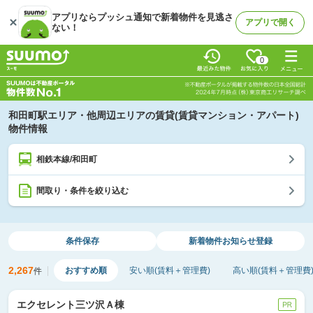
アプリならプッシュ通知で新着物件を見逃さ
アプリで開く
ない！
0
和田町駅エリア・他周辺エリアの賃貸(賃貸マンション・アパート)
物件情報
相鉄本線/和田町
間取り・条件を絞り込む
条件保存
新着物件
お知らせ登録
2,267
おすすめ順
安い順(賃料＋管理費)
高い順(賃料＋管理費
件
エクセレント三ツ沢Ａ棟