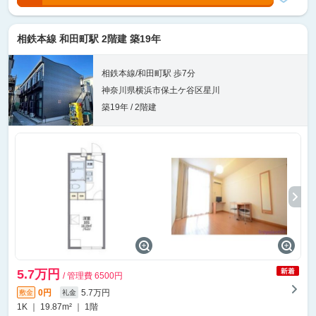
相鉄本線 和田町駅 2階建 築19年
相鉄本線/和田町駅 歩7分
神奈川県横浜市保土ケ谷区星川
築19年 / 2階建
5.7万円
/ 管理費 6500円
0円
5.7万円
敷金
礼金
1K ｜ 19.87m² ｜ 1階