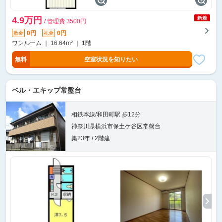
4.9万円
/ 管理費 3500円
0円
0円
敷金
礼金
ワンルーム ｜ 16.64m² ｜ 1階
無料
空室状況を知りたい
ベル・エキップ常盤台
相鉄本線/和田町駅 歩12分
神奈川県横浜市保土ケ谷区常盤台
築23年 / 2階建