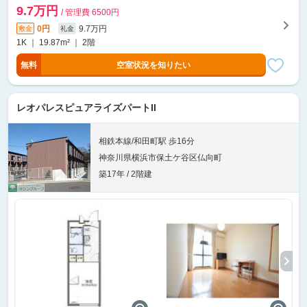
9.7万円
/ 管理費 6500円
0円
9.7万円
敷金
礼金
1K ｜ 19.87m² ｜ 2階
無料
空室状況を知りたい
レオパレスピュアライズパートII
相鉄本線/和田町駅 歩16分
神奈川県横浜市保土ケ谷区仏向町
築17年 / 2階建