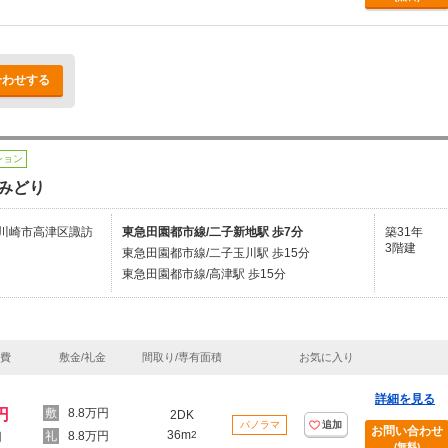
合わせする
ション
みどり
川崎市高津区諏訪
東急田園都市線/二子新地駅 歩7分
築31年
3階建
東急田園都市線/二子玉川駅 歩15分
東急田園都市線/高津駅 歩15分
理費
敷金/礼金
間取り/専有面積
お気に入り
詳細を見る
円
8.8万円
2DK
パノラマ
追加
お問い合わせ
36m
8.8万円
2
円
(無料)