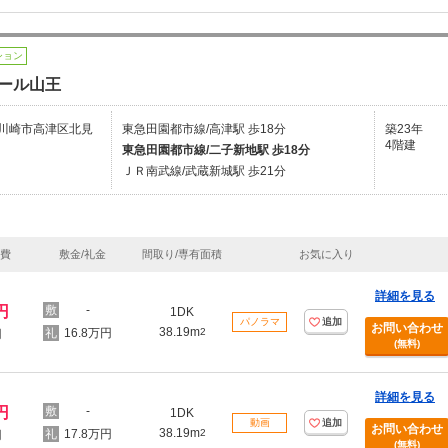
ション
ール山王
川崎市高津区北見
東急田園都市線/高津駅 歩18分
築23年
4階建
東急田園都市線/二子新地駅 歩18分
ＪＲ南武線/武蔵新城駅 歩21分
理費
敷金/礼金
間取り/専有面積
お気に入り
詳細を見る
円
-
1DK
パノラマ
追加
お問い合わせ
38.19m
16.8万円
2
円
(無料)
詳細を見る
円
-
1DK
動画
追加
お問い合わせ
38.19m
17.8万円
2
円
(無料)