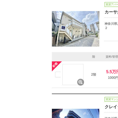
賃貸アパ
カーサ
神奈川県
２
階
賃料/管
5.5万
2階
1000
賃貸マン
クレイ