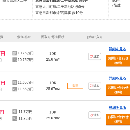
川崎市高津区二子
東急田園都市線/二子新地駅 歩5分
築2年
7階建
東急大井町線/二子新地駅 歩5分
東急田園都市線/高津駅 歩10分
理費
敷金/礼金
間取り/専有面積
お気に入り
詳細を見る
万円
10.75万円
1DK
追加
お問い合わせ
25.67m
10.75万円
2
円
(無料)
詳細を見る
万円
11.65万円
1DK
動画
追加
お問い合わせ
25.67m
11.65万円
2
円
(無料)
詳細を見る
万円
11.7万円
1DK
追加
お問い合わせ
25.67m
11.7万円
2
円
(無料)