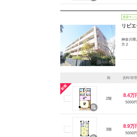
賃貸マン
リビエ
神奈川県
方２
階
賃料/管
8.4万
2階
5000
8.9万
3階
5000