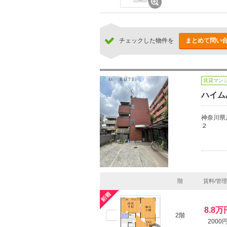
チェックした物件を
まとめて問い
賃貸マン
ハイム
神奈川県
２
階
賃料/管
8.8万
2階
2000