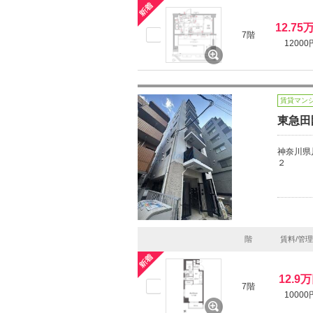
12.75
7階
12000
賃貸マン
東急田
神奈川県
２
階
賃料/管
12.9
7階
10000