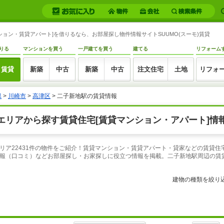
ョン・賃貸アパート]を借りるなら、お部屋探し物件情報サイトSUUMO(スーモ)賃貸
りる
マンションを買う
一戸建てを買う
建てる
リフォーム
賃貸
新築
中古
新築
中古
注文住宅
土地
リフォ
県
>
川崎市
>
高津区
> 二子新地駅の賃貸情報
リアから探す賃貸住宅[賃貸マンション・アパート]情報
リア22431件の物件をご紹介！賃貸マンション・賃貸アパート・貸家などの賃貸住
報（口コミ）などお部屋探し・お家探しに役立つ情報を掲載。二子新地駅周辺の賃
建物の種類を絞り