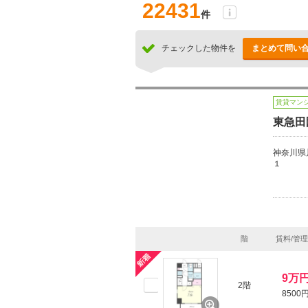
22431
件
チェックした物件を
まとめて問い
賃貸マン
東急田
神奈川県
１
階
賃料/管
9万
2階
8500