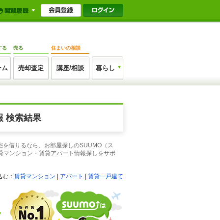
する
売る
住まいの相談
ーム
売却査定
講座/相談
暮らし
 検索結果
宅を借りるなら、お部屋探しのSUUMO（ス
貸マンション・賃貸アパート情報探しをサポ
込む：
賃貸マンション
|
アパート
|
賃貸一戸建て