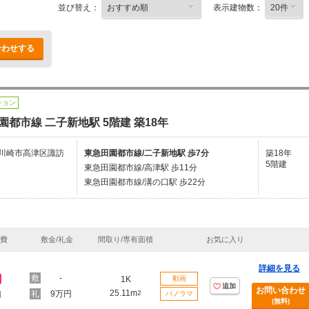
並び替え：
表示建物数：
合わせする
ション
園都市線 二子新地駅 5階建 築18年
川崎市高津区諏訪
東急田園都市線/二子新地駅 歩7分
築18年
5階建
東急田園都市線/高津駅 歩11分
東急田園都市線/溝の口駅 歩22分
理費
敷金/礼金
間取り/専有面積
お気に入り
詳細を見る
円
-
1K
動画
追加
お問い合わせ
25.11m
9万円
2
円
パノラマ
(無料)