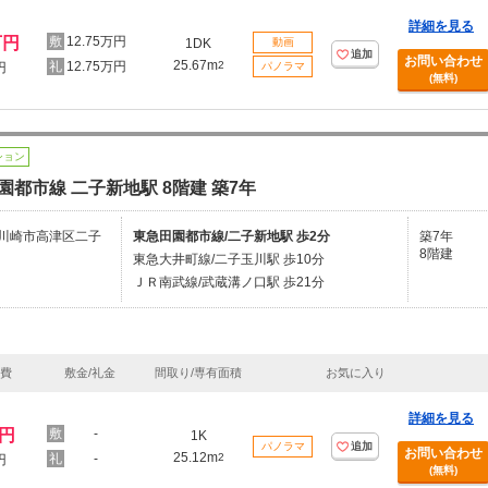
詳細を見る
万円
12.75万円
1DK
動画
追加
お問い合わせ
25.67m
12.75万円
2
円
パノラマ
(無料)
ション
園都市線 二子新地駅 8階建 築7年
川崎市高津区二子
東急田園都市線/二子新地駅 歩2分
築7年
8階建
東急大井町線/二子玉川駅 歩10分
ＪＲ南武線/武蔵溝ノ口駅 歩21分
理費
敷金/礼金
間取り/専有面積
お気に入り
詳細を見る
万円
-
1K
パノラマ
追加
お問い合わせ
25.12m
-
2
円
(無料)