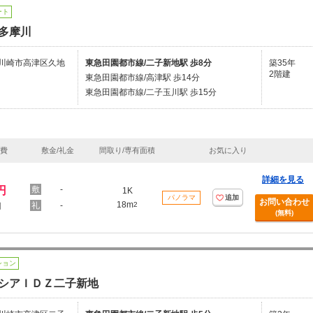
ート
多摩川
川崎市高津区久地
東急田園都市線/二子新地駅 歩8分
築35年
2階建
東急田園都市線/高津駅 歩14分
東急田園都市線/二子玉川駅 歩15分
理費
敷金/礼金
間取り/専有面積
お気に入り
詳細を見る
円
-
1K
パノラマ
追加
お問い合わせ
18m
-
2
円
(無料)
ション
シアＩＤＺ二子新地