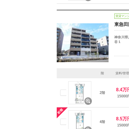
賃貸マン
東急田
神奈川県
谷１
階
賃料/管
8.4万
2階
15000
8.5万
4階
15000