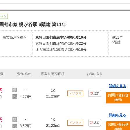
ション
園都市線 梶が谷駅 6階建 築11年
川崎市高津区梶ケ
東急田園都市線/梶が谷駅 歩10分
築11年
6階建
東急田園都市線/溝の口駅 歩22分
ＪＲ南武線/武蔵溝ノ口駅 歩16分
理費
敷金/礼金
間取り/専有面積
お気に入り
詳細を見る
円
-
1K
パノラマ
追加
お問い合わせ
21.23m
4.2万円
2
円
(無料)
詳細を見る
円
-
1K
パノラマ
追加
お問い合わせ
21.23m
8.5万円
2
円
(無料)