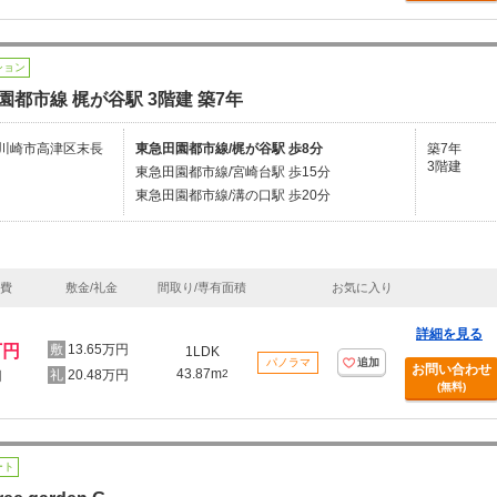
ション
園都市線 梶が谷駅 3階建 築7年
川崎市高津区末長
東急田園都市線/梶が谷駅 歩8分
築7年
3階建
東急田園都市線/宮崎台駅 歩15分
東急田園都市線/溝の口駅 歩20分
理費
敷金/礼金
間取り/専有面積
お気に入り
詳細を見る
万円
13.65万円
1LDK
パノラマ
追加
お問い合わせ
43.87m
20.48万円
2
円
(無料)
ート