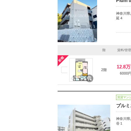
Plum t
神奈川県
延４
階
賃料/管
12.8
2階
6000
賃貸マン
プルミ
神奈川県
谷１