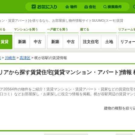
ン・賃貸アパート]を借りるなら、お部屋探し物件情報サイトSUUMO(スーモ)賃貸
りる
マンションを買う
一戸建てを買う
建てる
リフォーム
賃貸
新築
中古
新築
中古
注文住宅
土地
リフォ
県
>
川崎市
>
高津区
> 梶が谷駅の賃貸情報
アから探す賃貸住宅[賃貸マンション・アパート]情報 
ア20564件の物件をご紹介！賃貸マンション・賃貸アパート・貸家などの賃貸住宅
口コミ）などお部屋探し・お家探しに役立つ情報を掲載。梶が谷駅周辺の賃貸マン
建物の種類を絞り