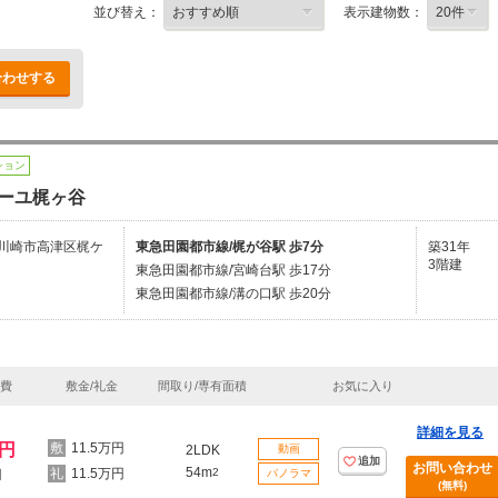
並び替え：
表示建物数：
合わせする
ション
ーユ梶ヶ谷
川崎市高津区梶ケ
東急田園都市線/梶が谷駅 歩7分
築31年
3階建
東急田園都市線/宮崎台駅 歩17分
東急田園都市線/溝の口駅 歩20分
理費
敷金/礼金
間取り/専有面積
お気に入り
詳細を見る
万円
11.5万円
2LDK
動画
追加
お問い合わせ
54m
11.5万円
2
円
パノラマ
(無料)