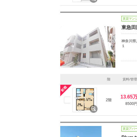
賃貸マン
東急田
神奈川県
１
階
賃料/管
13.65
2階
8500
賃貸アパ