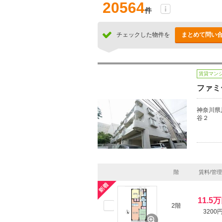
20564
件
チェックした物件を
まとめて問い
賃貸マン
ファミ
神奈川県
谷２
階
賃料/管
11.5
2階
3200