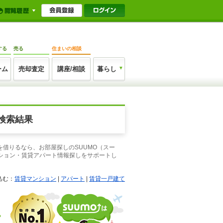
する
売る
住まいの相談
ーム
売却査定
講座/相談
暮らし
検索結果
を借りるなら、お部屋探しのSUUMO（スー
ション・賃貸アパート情報探しをサポートし
込む：
賃貸マンション
|
アパート
|
賃貸一戸建て