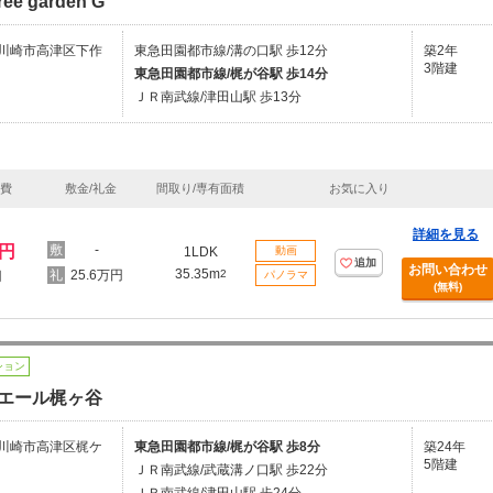
ree garden G
川崎市高津区下作
東急田園都市線/溝の口駅 歩12分
築2年
3階建
東急田園都市線/梶が谷駅 歩14分
ＪＲ南武線/津田山駅 歩13分
理費
敷金/礼金
間取り/専有面積
お気に入り
詳細を見る
万円
-
1LDK
動画
追加
お問い合わせ
35.35m
25.6万円
2
円
パノラマ
(無料)
ション
エール梶ヶ谷
川崎市高津区梶ケ
東急田園都市線/梶が谷駅 歩8分
築24年
5階建
ＪＲ南武線/武蔵溝ノ口駅 歩22分