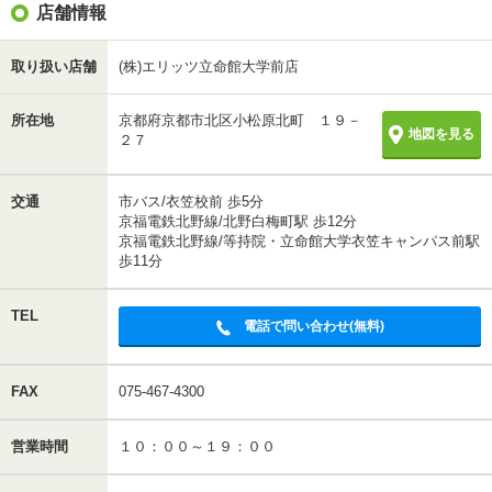
店舗情報
取り扱い店舗
(株)エリッツ立命館大学前店
所在地
京都府京都市北区小松原北町 １９－
地図を見る
２７
交通
市バス/衣笠校前 歩5分
京福電鉄北野線/北野白梅町駅 歩12分
京福電鉄北野線/等持院・立命館大学衣笠キャンパス前駅
歩11分
TEL
電話で問い合わせ(無料)
FAX
075-467-4300
営業時間
１０：００～１９：００