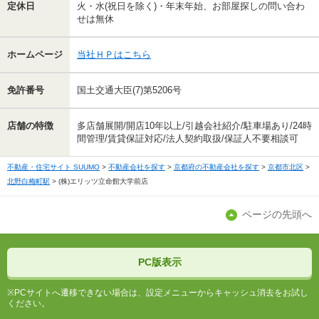
定休日
火・水(祝日を除く)・年末年始、お部屋探しの問い合わ
せは無休
ホームページ
当社ＨＰはこちら
免許番号
国土交通大臣(7)第5206号
店舗の特徴
多店舗展開/開店10年以上/引越会社紹介/駐車場あり/24時
間管理/賃貸保証対応/法人契約取扱/保証人不要相談可
不動産・住宅サイト SUUMO
不動産会社を探す
京都府の不動産会社を探す
京都市北区
北野白梅町駅
(株)エリッツ立命館大学前店
ページの先頭へ
PC版表示
※PCサイトへ遷移できない場合は、設定メニューからキャッシュ消去をお試し
ください。