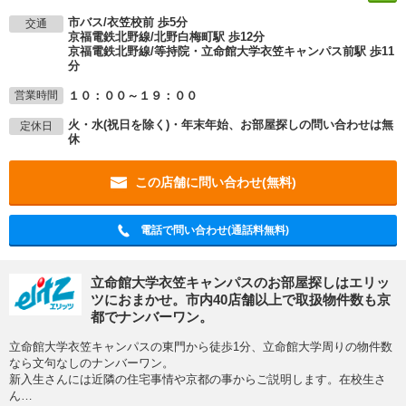
市バス/衣笠校前 歩5分
交通
京福電鉄北野線/北野白梅町駅 歩12分
京福電鉄北野線/等持院・立命館大学衣笠キャンパス前駅 歩11
分
１０：００～１９：００
営業時間
火・水(祝日を除く)・年末年始、お部屋探しの問い合わせは無
定休日
休
この店舗に問い合わせ(無料)
電話で問い合わせ(通話料無料)
立命館大学衣笠キャンパスのお部屋探しはエリッ
ツにおまかせ。市内40店舗以上で取扱物件数も京
都でナンバーワン。
立命館大学衣笠キャンパスの東門から徒歩1分、立命館大学周りの物件数
なら文句なしのナンバーワン。
新入生さんには近隣の住宅事情や京都の事からご説明します。在校生さ
ん
…