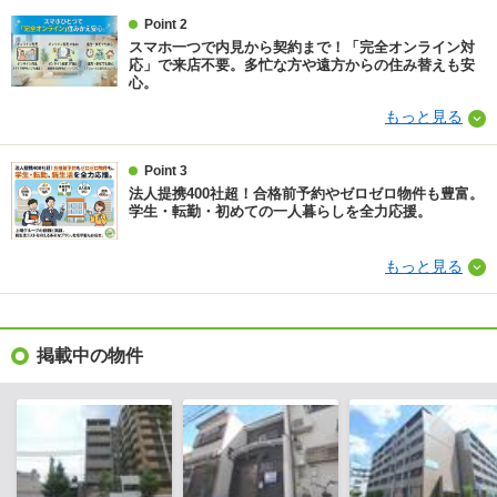
Point 2
スマホ一つで内見から契約まで！「完全オンライン対
応」で来店不要。多忙な方や遠方からの住み替えも安
心。
もっと見る
Point 3
法人提携400社超！合格前予約やゼロゼロ物件も豊富。
学生・転勤・初めての一人暮らしを全力応援。
もっと見る
掲載中の物件