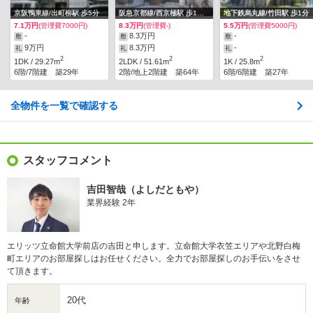
京阪鴨東線/出町柳駅 歩5分
阪急京都線/西京極駅 歩10分
地下鉄烏丸線/竹田駅 歩1分
7.1万円
(管理費7000円)
8.3万円
(管理費-)
5.5万円
(管理費5000円)
-
8.3万円
-
敷
敷
敷
9万円
8.3万円
-
礼
礼
礼
2
2
2
1DK / 29.27m
2LDK / 51.61m
1K / 25.8m
6階/7階建 築29年
2階/地上2階建 築64年
6階/6階建 築27年
全物件を一覧で確認する
スタッフコメント
吉田智哉（よしだともや）
業界経験 2年
エリッツ立命館大学前店の吉田と申します。立命館大学衣笠エリアや北野白梅
町エリアのお部屋探しはお任せください。全力でお部屋探しのお手伝いをさせ
て頂きます。
20代
年齢