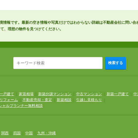
周辺環境情報です。最新の空き情報や写真だけではわからない詳細は不動産会社に問い合
して、理想の物件を見つけてください。
検索する
一戸建て
|
家賃相場
|
新築分譲マンション
|
中古マンション
|
新築一戸建て
|
中
リフォーム
|
不動産売却・査定
|
新築相談
|
引越し見積もり
|
シャルプランナー無料相談
|
関西
|
四国
|
中国
|
九州・沖縄