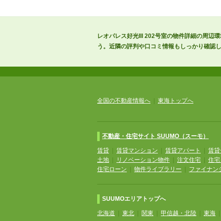
レオパレス好光III 202号室の物件詳細の
う。近隣の評判や口コミ情報もしっかり確認
全国の不動産情報へ
|
東海トップへ
不動産・住宅サイト SUUMO（スーモ）
賃貸
|
賃貸マンション
|
賃貸アパート
|
賃貸
土地
|
リノベーション物件
|
注文住宅
|
住宅
住宅ローン
|
物件ライブラリー
|
ファイナン
SUUMOエリアトップへ
北海道
|
東北
|
関東
|
甲信越・北陸
|
東海