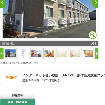
建物外観
1
/
13
※写真に誤りがある場合は
こちら
インターネット使い放題・U-NEXT一般作品見放題プラ
POINT
退去時清掃費：52250円(税込)