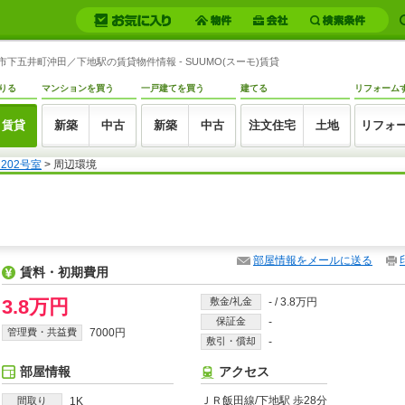
豊橋市下五井町沖田／下地駅の賃貸物件情報 - SUUMO(スーモ)賃貸
りる
マンションを買う
一戸建てを買う
建てる
リフォーム
賃貸
新築
中古
新築
中古
注文住宅
土地
リフォ
 202号室
> 周辺環境
部屋情報をメールに送る
賃料・初期費用
3.8万円
敷金/礼金
-
/
3.8万円
保証金
-
管理費・共益費
7000円
敷引・償却
-
部屋情報
アクセス
ＪＲ飯田線/下地駅 歩28分
間取り
1K