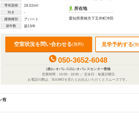
専有面積
28.02m
2
所在地
向き
-
愛知県豊橋市下五井町沖田
建物種別
アパート
築年数
築19年
空室状況を問い合わせる
(無料)
見学予約する
(無
050-3652-6048
(株)レオパレス21レオパレスセンター豊橋
営業時間：10:00 - 18:00 ／ 定休日：毎週日曜日
お電話の際は、SUUMOを見たとお伝えいただくとスムーズです。
ン有