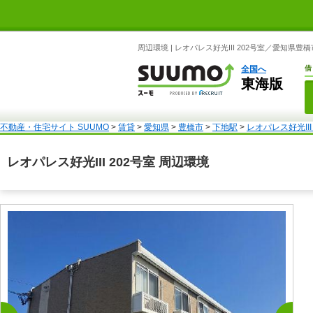
周辺環境 | レオパレス好光III 202号室／愛知県
全国へ
借
東海版
不動産・住宅サイト SUUMO
>
賃貸
>
愛知県
>
豊橋市
>
下地駅
>
レオパレス好光III
レオパレス好光III 202号室 周辺環境