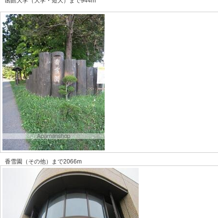
函館大学（大学・短大）まで944m
香雪園（その他）まで2066m