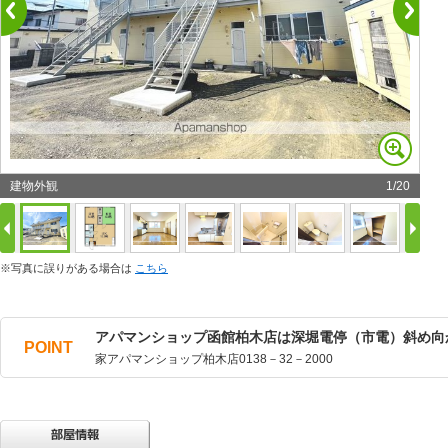
建物外観
1
/
20
※写真に誤りがある場合は
こちら
アパマンショップ函館柏木店は深堀電停（市電）斜め向
POINT
家アパマンショップ柏木店0138－32－2000