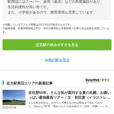
駅周辺にはスーパー、薬局（薬店）などの商業施設があり、
生活利便性が高い街です。
また、小学校があるので、教育環境も充実しています。
※掲載しているアクセス情報は2021年03月時点のものです。
※経路情報、所要時間情報は平日・日中の標準的な所要時間での乗り換え経路を採用していま
す。
近文駅の住みやすさを見る
他の駅を見る
近文駅周辺エリアの新着記事
在住歴50年。そんな私が案内する夏の札幌、お腹い
っぱい最強最高ツアー｜文・前田麦（イラストレー
ター）
そんな私が好きな、おそらく何事もなければ死ぬまで住むであろ
う、“住みたい街”否、“気がついたら住み続けている街”、札幌――。そう
2025-07-24
話すのは、イラストレーターの前田麦さん。在住歴50年の前田さんが、
北海道に来た友人をアテンドしているというお気に入りのコースを紹介