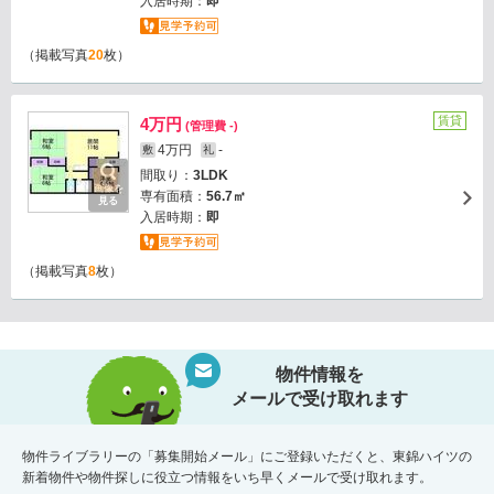
入居時期：
即
（掲載写真
20
枚）
賃貸
4万円
(管理費 -)
4万円
-
敷
礼
間取り：
3LDK
画像を
専有面積：
56.7㎡
見る
入居時期：
即
（掲載写真
8
枚）
物件情報を
メールで受け取れます
物件ライブラリーの「募集開始メール」にご登録いただくと、東錦ハイツの
新着物件や物件探しに役立つ情報をいち早くメールで受け取れます。