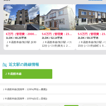
6万円（管理費：2000円）
5.6万円（管理費：2300円）
5.5万円
1LDK / 40.25平米
2LDK / 52.14平米
2LDK / 59.37平米
ＪＲ函館本線/旭川駅 歩30
ＪＲ函館本線/旭川駅 バス
ＪＲ函館本線/旭川駅 バ
分
12分 (バス停)東光１２条
15分 (バス停)緑町１５
２丁目 歩2分
目 歩3分
近文駅の路線情報
ＪＲ函館本線
ＪＲ函館本線(混雑率：128%(琴似→桑園))
ＪＲ函館本線(混雑率：105%(白石→苗穂))