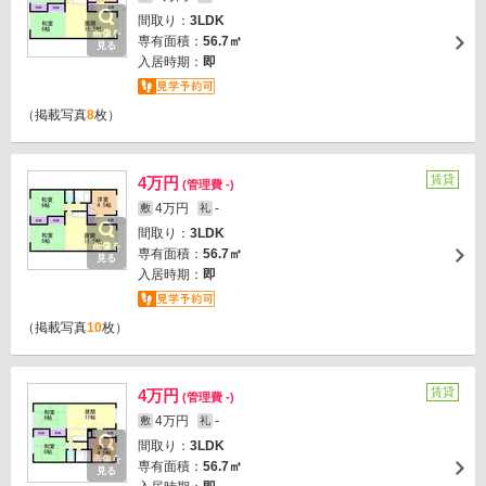
間取り：
3LDK
画像を
専有面積：
56.7㎡
見る
入居時期：
即
（掲載写真
8
枚）
賃貸
4万円
(管理費 -)
4万円
-
敷
礼
間取り：
3LDK
画像を
専有面積：
56.7㎡
見る
入居時期：
即
（掲載写真
10
枚）
賃貸
4万円
(管理費 -)
4万円
-
敷
礼
間取り：
3LDK
画像を
専有面積：
56.7㎡
見る