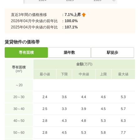
年
直近3年間の価格推移
：
7.1%上昇
2026年04月中央値の前年比
：
100.0%
2025年04月中央値の前年比
：
107.1%
賃貸物件の価格帯
専有面積
築年数
駅徒歩
金額
(万円)
専有面積
(m²)
最小値
下限
中央値
上限
最大値
～20
20～30
2.4
3.6
4.4
4.6
5.3
30～40
2.5
3.3
3.9
4.5
5.7
40～50
2.8
4.3
4.8
5.3
6.3
50～60
2.8
4.5
5.3
5.8
7.7