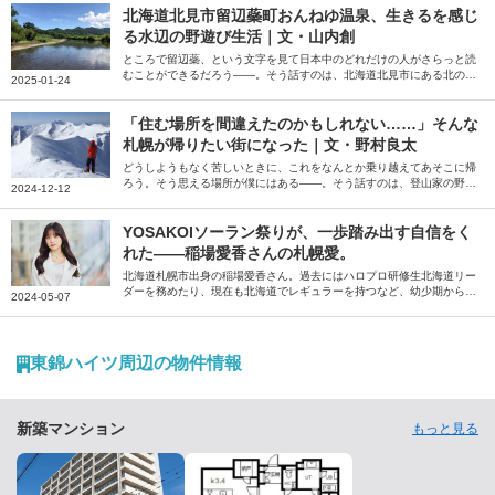
してくれました。
北海道北見市留辺蘂町おんねゆ温泉、生きるを感じ
る水辺の野遊び生活｜文・山内創
ところで留辺蘂、という文字を見て日本中のどれだけの人がさらっと読
むことができるだろう――。そう話すのは、北海道北見市にある北の大
2025-01-24
地の水族館の館長、山内創さん。当初は3年で離れようと考えていた山
内さんが、干支が一周してもまだまだやりたいことがある、と話す留辺
蘂（るべしべ）町を起点とした野遊び生活について綴っていただきまし
「住む場所を間違えたのかもしれない……」そんな
た。
札幌が帰りたい街になった｜文・野村良太
どうしようもなく苦しいときに、これをなんとか乗り越えてあそこに帰
ろう。そう思える場所が僕にはある――。そう話すのは、登山家の野村
2024-12-12
良太さん。大学進学を機に移り住んだ北海道札幌市。「住む場所を間違
えたかもしれない」と思うほどの厳しさを感じながらも今では「帰りた
い」と思うようになった街への思いを綴っていただきました。
YOSAKOIソーラン祭りが、一歩踏み出す自信をく
れた――稲場愛香さんの札幌愛。
北海道札幌市出身の稲場愛香さん。過去にはハロプロ研修生北海道リー
ダーを務めたり、現在も北海道でレギュラーを持つなど、幼少期から現
2024-05-07
在までの札幌での思い出や地元愛について伺いました。
東錦ハイツ周辺の物件情報
新築マンション
もっと見る