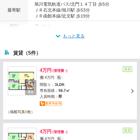
旭川電気軌道バス/北門１４丁目 歩5分
最寄駅
ＪＲ石北本線/旭川駅 歩53分
ＪＲ函館本線/近文駅 歩19分
種別
アパート
もっと見る
賃貸（5件）
賃貸
4万円
(管理費 -)
4万円
-
敷
礼
間取り：
3LDK
画像を
専有面積：
56.7㎡
見る
入居時期：
即
（掲載写真
8
枚）
賃貸
4万円
(管理費 -)
4万円
-
敷
礼