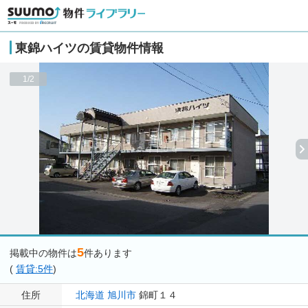
東錦ハイツの賃貸物件情報
1/2
5
掲載中の物件は
件あります
(
賃貸:5件
)
住所
北海道
旭川市
錦町１４