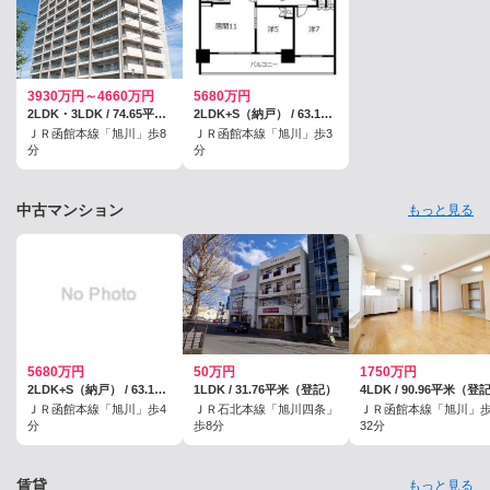
3930万円～4660万円
5680万円
2LDK・3LDK / 74.65平米～89.65平米
2LDK+S（納戸） / 63.1平米（登記）
ＪＲ函館本線「旭川」歩8
ＪＲ函館本線「旭川」歩3
分
分
中古マンション
もっと見る
5680万円
50万円
1750万円
2LDK+S（納戸） / 63.1平米（壁芯）
1LDK / 31.76平米（登記）
4LDK / 90.96平米（登
ＪＲ函館本線「旭川」歩4
ＪＲ石北本線「旭川四条」
ＪＲ函館本線「旭川」
分
歩8分
32分
賃貸
もっと見る