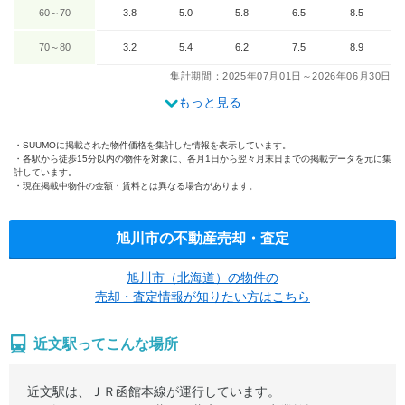
60～70
3.8
5.0
5.8
6.5
8.5
70～80
3.2
5.4
6.2
7.5
8.9
集計期間：2025年07月01日～2026年06月30日
もっと見る
SUUMOに掲載された物件価格を集計した情報を表示しています。
各駅から徒歩15分以内の物件を対象に、各月1日から翌々月末日までの掲載データを元に集
計しています。
現在掲載中物件の金額・賃料とは異なる場合があります。
旭川市の不動産売却・査定
旭川市（北海道）の物件の
売却・査定情報が知りたい方はこちら
近文駅ってこんな場所
近文駅は、ＪＲ函館本線が運行しています。