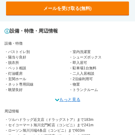
メールを受け取る(無料)
設備・特徴・周辺情報
設備・特徴
バストイレ別
室内洗濯置
陽当り良好
シューズボックス
脱衣所
即入居可
ペット相談
駐車場1台無料
灯油暖房
二人入居相談
玄関ホール
2沿線利用可
ネット専用回線
物置
眺望良好
トランクルーム
もっと見る
周辺情報
ツルハドラッグ近文店（ドラッグストア）まで183m
セイコーマート旭川北門町店（コンビニ）まで241m
ローソン旭川川端4条店（コンビニ）まで603m