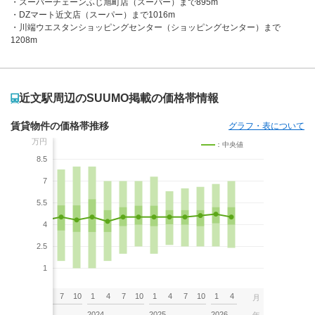
スーパーチェーンふじ旭町店（スーパー）まで895m
DZマート近文店（スーパー）まで1016m
川端ウエスタンショッピングセンター（ショッピングセンター）まで
1208m
近文駅周辺のSUUMO掲載の価格帯情報
賃貸物件の価格帯推移
グラフ・表について
万円
：中央値
8.5
7
5.5
4
2.5
1
7
10
1
4
7
10
1
4
7
10
1
4
7
10
1
4
月
2023
2024
2025
2026