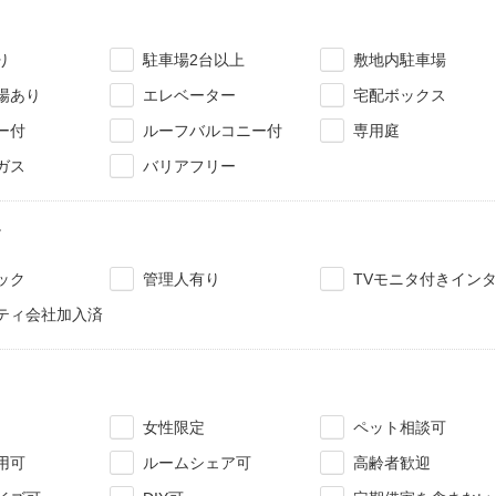
り
駐車場2台以上
敷地内駐車場
場あり
エレベーター
宅配ボックス
ー付
ルーフバルコニー付
専用庭
ガス
バリアフリー
ィ
ック
管理人有り
TVモニタ付きイン
ティ会社加入済
女性限定
ペット相談可
用可
ルームシェア可
高齢者歓迎