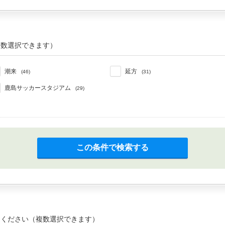
複数選択できます）
潮来
延方
(46)
(31)
鹿島サッカースタジアム
(29)
この条件で検索する
てください（複数選択できます）