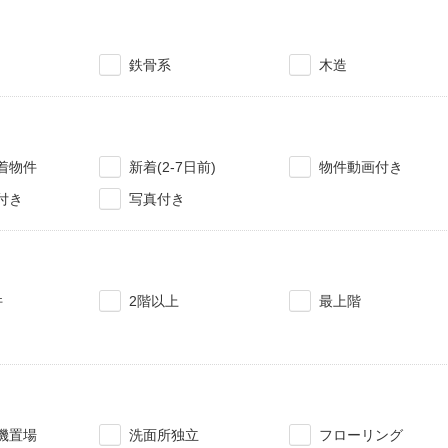
鉄骨系
木造
着物件
新着(2-7日前)
物件動画付き
付き
写真付き
件
2階以上
最上階
機置場
洗面所独立
フローリング