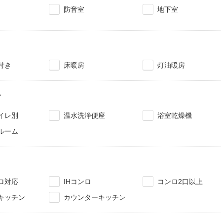
防音室
地下室
付き
床暖房
灯油暖房
レ
イレ別
温水洗浄便座
浴室乾燥機
ルーム
ロ対応
IHコンロ
コンロ2口以上
キッチン
カウンターキッチン