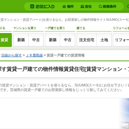
賃貸マンション・賃貸アパート]を借りるなら、お部屋探しの物件情報サイトSUUMO(スーモ
りる
マンションを買う
一戸建てを買う
建てる
リフォーム
賃貸
新築
中古
新築
中古
注文住宅
土地
リフォ
>
沿線から探す
>
ＪＲ鹿島線
> 賃貸一戸建ての賃貸情報
探す賃貸一戸建ての物件情報賃貸住宅[賃貸マンション・
の賃貸マンション・賃貸アパートを借りるなら、SUUMO(スーモ)にお任せ下さい
です。茨城県の賃貸一戸建てのお部屋探し情報をじっくり探してみてください。