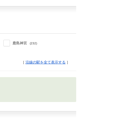
鹿島神宮
(232)
［
沿線の駅を全て表示する
］