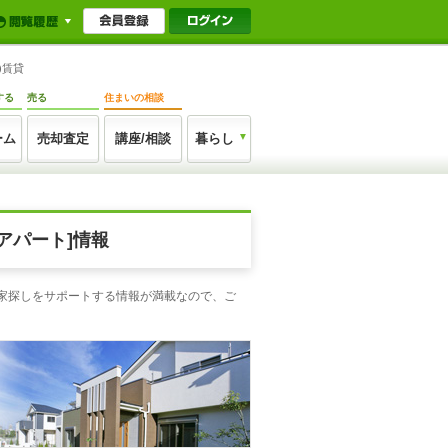
)賃貸
する
売る
住まいの相談
ーム
売却査定
講座/相談
暮らし
アパート]情報
！家探しをサポートする情報が満載なので、ご