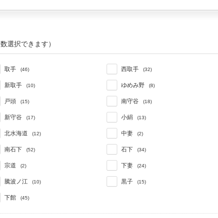
複数選択できます）
取手
西取手
(46)
(32)
新取手
ゆめみ野
(10)
(8)
戸頭
南守谷
(15)
(18)
新守谷
小絹
(17)
(13)
北水海道
中妻
(12)
(2)
南石下
石下
(52)
(34)
宗道
下妻
(2)
(24)
騰波ノ江
黒子
(10)
(15)
下館
(45)