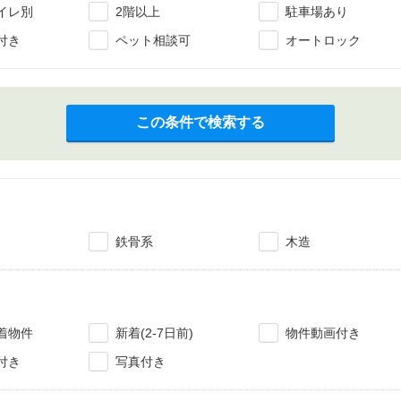
イレ別
2階以上
駐車場あり
付き
ペット相談可
オートロック
この条件で検索する
鉄骨系
木造
着物件
新着(2-7日前)
物件動画付き
付き
写真付き