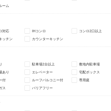
ルーム
ロ対応
IHコンロ
コンロ2口以上
キッチン
カウンターキッチン
り
駐車場2台以上
敷地内駐車場
場あり
エレベーター
宅配ボックス
ー付
ルーフバルコニー付
専用庭
ガス
バリアフリー
ィ