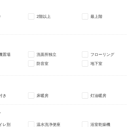
件
2階以上
最上階
機置場
洗面所独立
フローリング
防音室
地下室
付き
床暖房
灯油暖房
レ
イレ別
温水洗浄便座
浴室乾燥機