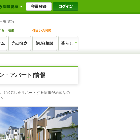
ーモ)賃貸
する
売る
住まいの相談
ーム
売却査定
講座/相談
暮らし
ン・アパート]情報
さい！家探しをサポートする情報が満載なの
い。