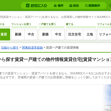
宅[賃貸マンション・賃貸アパート]を借りるなら、お部屋探しの物件情報サイトSUUMO(ス
りる
マンションを買う
一戸建てを買う
建てる
リフォーム
賃貸
新築
中古
新築
中古
注文住宅
土地
リフォ
>
沿線から探す
>
関東鉄道常総線
> 賃貸一戸建ての賃貸情報
から探す賃貸一戸建ての物件情報賃貸住宅[賃貸マンショ
建ての賃貸マンション・賃貸アパートを借りるなら、SUUMO(スーモ)にお任せ下
るはずです。茨城県の賃貸一戸建てのお部屋探し情報をじっくり探してみてくださ