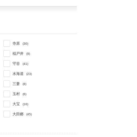
寺原
(30)
稲戸井
(9)
守谷
(41)
水海道
(23)
三妻
(8)
玉村
(6)
大宝
(16)
大田郷
(45)