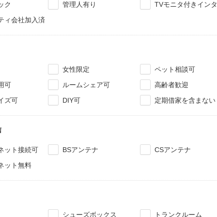
ック
管理人有り
TVモニタ付きイン
ティ会社加入済
女性限定
ペット相談可
用可
ルームシェア可
高齢者歓迎
イズ可
DIY可
定期借家を含まない
信
ネット接続可
BSアンテナ
CSアンテナ
ネット無料
シューズボックス
トランクルーム