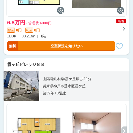
6.8万円
/ 管理費 4000円
0円
0円
敷金
礼金
1LDK ｜ 33.21m² ｜ 1階
無料
空室状況を知りたい
霞ヶ丘ビレッジ８８
山陽電鉄本線/霞ケ丘駅 歩11分
兵庫県神戸市垂水区霞ケ丘
築39年 / 3階建