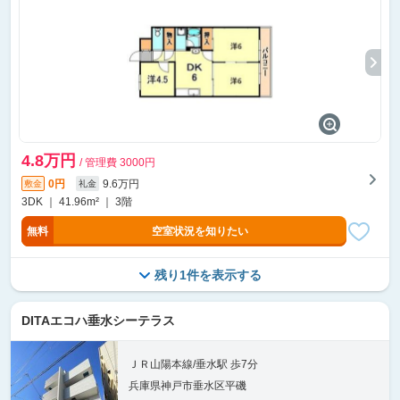
4.8万円
/ 管理費 3000円
0円
9.6万円
敷金
礼金
3DK ｜ 41.96m² ｜ 3階
無料
空室状況を知りたい
残り1件を表示する
DITAエコハ垂水シーテラス
ＪＲ山陽本線/垂水駅 歩7分
兵庫県神戸市垂水区平磯