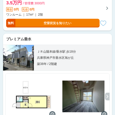
3.5万円
/ 管理費 3000円
0円
0円
敷金
礼金
ワンルーム ｜ 17m² ｜ 2階
無料
空室状況を知りたい
プレミアム垂水
ＪＲ山陽本線/垂水駅 歩18分
兵庫県神戸市垂水区旭が丘
築38年 / 2階建