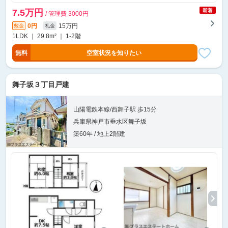
7.5万円
/ 管理費 3000円
0円
15万円
敷金
礼金
1LDK ｜ 29.8m² ｜ 1-2階
無料
空室状況を知りたい
舞子坂３丁目戸建
山陽電鉄本線/西舞子駅 歩15分
兵庫県神戸市垂水区舞子坂
築60年 / 地上2階建