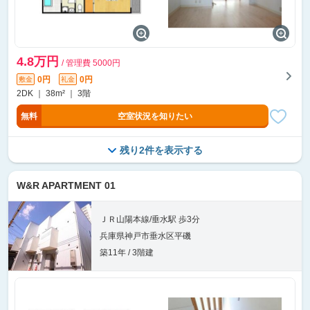
4.8万円
/ 管理費 5000円
0円
0円
敷金
礼金
2DK ｜ 38m² ｜ 3階
無料
空室状況を知りたい
残り2件を表示する
W&R APARTMENT 01
ＪＲ山陽本線/垂水駅 歩3分
兵庫県神戸市垂水区平磯
築11年 / 3階建