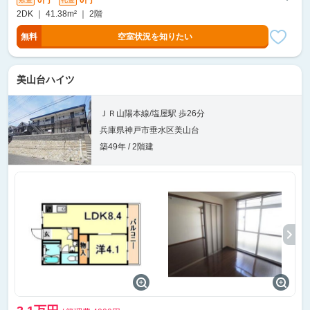
2DK ｜ 41.38m² ｜ 2階
無料
空室状況を知りたい
美山台ハイツ
ＪＲ山陽本線/塩屋駅 歩26分
兵庫県神戸市垂水区美山台
築49年 / 2階建