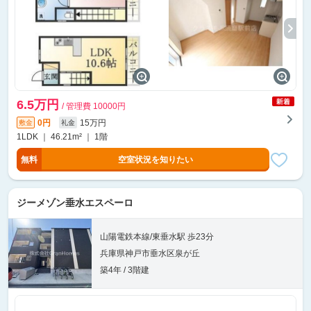
6.5万円
/ 管理費 10000円
0円
15万円
敷金
礼金
1LDK ｜ 46.21m² ｜ 1階
無料
空室状況を知りたい
ジーメゾン垂水エスペーロ
山陽電鉄本線/東垂水駅 歩23分
兵庫県神戸市垂水区泉が丘
築4年 / 3階建