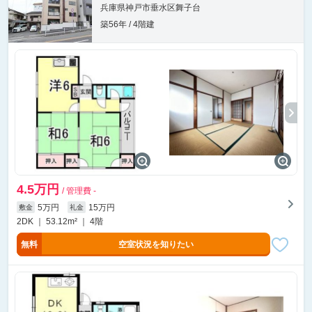
兵庫県神戸市垂水区舞子台
築56年 / 4階建
4.5万円
/ 管理費 -
5万円
15万円
敷金
礼金
2DK ｜ 53.12m² ｜ 4階
無料
空室状況を知りたい