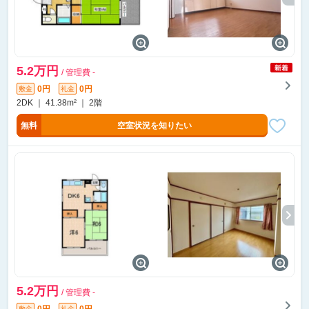
5.2万円
/ 管理費 -
0円
0円
敷金
礼金
2DK ｜ 41.38m² ｜ 2階
無料
空室状況を知りたい
5.2万円
/ 管理費 -
0円
0円
敷金
礼金