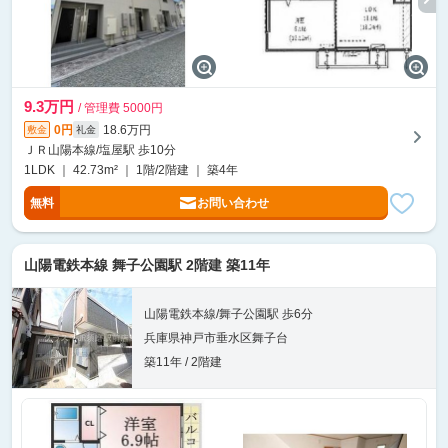
9.3万円
/ 管理費 5000円
0円
18.6万円
敷金
礼金
ＪＲ山陽本線/塩屋駅 歩10分
1LDK ｜ 42.73m² ｜ 1階/2階建 ｜ 築4年
無料
お問い合わせ
山陽電鉄本線 舞子公園駅 2階建 築11年
山陽電鉄本線/舞子公園駅 歩6分
兵庫県神戸市垂水区舞子台
築11年 / 2階建