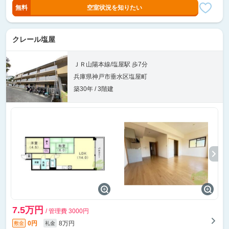
無料
空室状況を知りたい
クレール塩屋
ＪＲ山陽本線/塩屋駅 歩7分
兵庫県神戸市垂水区塩屋町
築30年 / 3階建
7.5万円
/ 管理費 3000円
0円
8万円
敷金
礼金