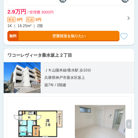
2.9万円
/ 管理費 3000円
0円
0円
敷金
礼金
1K ｜ 16.25m² ｜ 2階
無料
空室状況を知りたい
ワコーレヴィータ垂水坂上２丁目
ＪＲ山陽本線/垂水駅 歩10分
兵庫県神戸市垂水区坂上
築7年 / 3階建