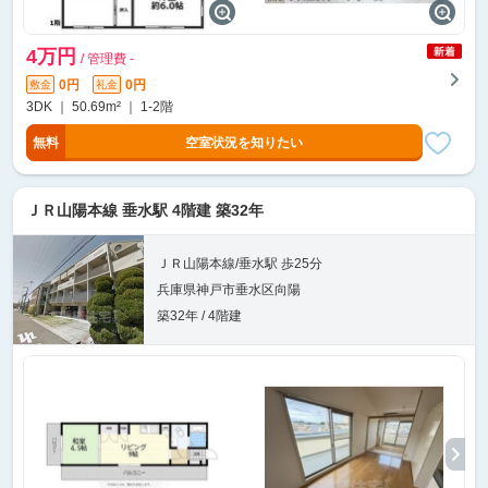
4万円
/ 管理費 -
0円
0円
敷金
礼金
3DK ｜ 50.69m² ｜ 1-2階
無料
空室状況を知りたい
ＪＲ山陽本線 垂水駅 4階建 築32年
ＪＲ山陽本線/垂水駅 歩25分
兵庫県神戸市垂水区向陽
築32年 / 4階建