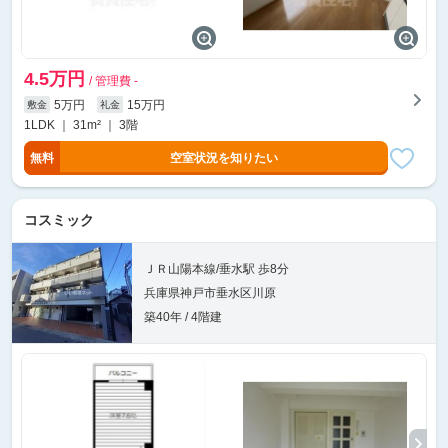
4.5万円
/ 管理費 -
5万円
15万円
敷金
礼金
1LDK ｜ 31m² ｜ 3階
無料
空室状況を知りたい
コスミック
ＪＲ山陽本線/垂水駅 歩8分
兵庫県神戸市垂水区川原
築40年 / 4階建