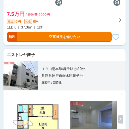
7.5万円
/ 管理費 5000円
0円
0円
敷金
礼金
1LDK ｜ 37.3m² ｜ 1階
無料
空室状況を知りたい
エストレヤ舞子
ＪＲ山陽本線/舞子駅 歩10分
兵庫県神戸市垂水区舞子台
築8年 / 3階建