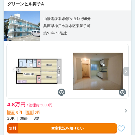
グリーンヒル舞子A
山陽電鉄本線/霞ケ丘駅 歩6分
兵庫県神戸市垂水区東舞子町
築51年 / 3階建
4.8万円
/ 管理費 5000円
0円
0円
敷金
礼金
2DK ｜ 38m² ｜ 3階
無料
空室状況を知りたい