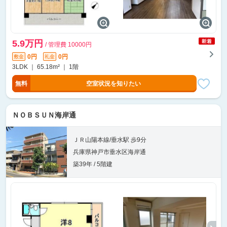
5.9万円
/ 管理費 10000円
0円
0円
敷金
礼金
3LDK ｜ 65.18m² ｜ 1階
無料
空室状況を知りたい
ＮＯＢＳＵＮ海岸通
ＪＲ山陽本線/垂水駅 歩9分
兵庫県神戸市垂水区海岸通
築39年 / 5階建