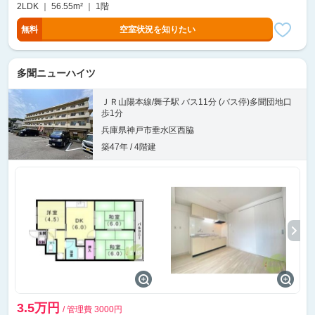
2LDK ｜ 56.55m² ｜ 1階
無料
空室状況を知りたい
多聞ニューハイツ
ＪＲ山陽本線/舞子駅 バス11分 (バス停)多聞団地口
歩1分
兵庫県神戸市垂水区西脇
築47年 / 4階建
3.5万円
/ 管理費 3000円