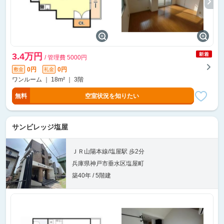
3.4万円
/ 管理費 5000円
0円
0円
敷金
礼金
ワンルーム ｜ 18m² ｜ 3階
無料
空室状況を知りたい
サンビレッジ塩屋
ＪＲ山陽本線/塩屋駅 歩2分
兵庫県神戸市垂水区塩屋町
築40年 / 5階建