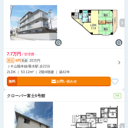
7.7万円
/ 管理費 -
0円
20万円
敷金
礼金
ＪＲ山陽本線/垂水駅 歩22分
2LDK ｜ 53.12m² ｜ 2階/4階建 ｜ 築42年
無料
お問い合わせ
クローバー富士5号館