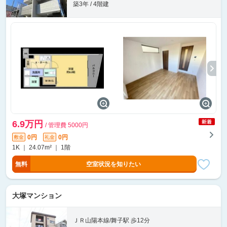
築3年 / 4階建
6.9万円
/ 管理費 5000円
0円
0円
敷金
礼金
1K ｜ 24.07m² ｜ 1階
無料
空室状況を知りたい
大塚マンション
ＪＲ山陽本線/舞子駅 歩12分