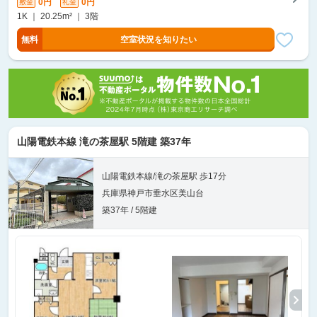
0円
0円
敷金
礼金
1K ｜ 20.25m² ｜ 3階
無料
空室状況を知りたい
山陽電鉄本線 滝の茶屋駅 5階建 築37年
山陽電鉄本線/滝の茶屋駅 歩17分
兵庫県神戸市垂水区美山台
築37年 / 5階建