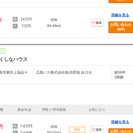
詳細を見る
円
14万円
4DK
追加
お問い合わせ
84.46m
7万円
2
(無料)
建て
くしなハウス
島市東区上温品４
広島バス株式会社/鮎信団地 歩11分
築56年
2階建
理費
敷金/礼金
間取り/専有面積
お気に入り
詳細を見る
円
7.6万円
4DK
動画
追加
お問い合わせ
58.07m
2