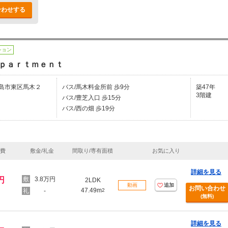
合わせする
ション
ｐａｒｔｍｅｎｔ
島市東区馬木２
バス/馬木料金所前 歩9分
築47年
3階建
バス/豊芝入口 歩15分
バス/西の畑 歩19分
理費
敷金/礼金
間取り/専有面積
お気に入り
詳細を見る
円
3.8万円
2LDK
動画
追加
お問い合わせ
47.49m
-
2
(無料)
詳細を見る