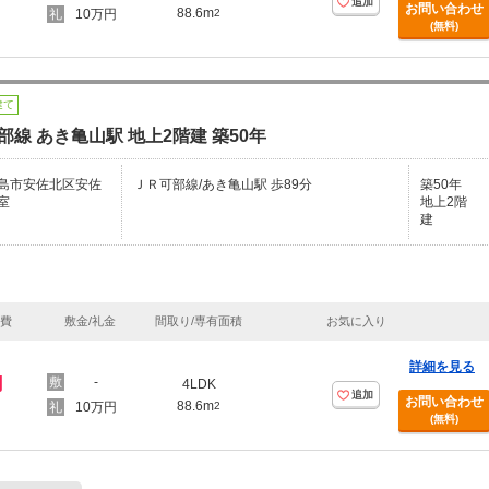
追加
お問い合わせ
88.6m
10万円
2
(無料)
建て
部線 あき亀山駅 地上2階建 築50年
島市安佐北区安佐
ＪＲ可部線/あき亀山駅 歩89分
築50年
室
地上2階
建
理費
敷金/礼金
間取り/専有面積
お気に入り
詳細を見る
円
-
4LDK
追加
お問い合わせ
88.6m
10万円
2
(無料)