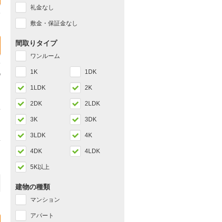
礼金なし
敷金・保証金なし
間取りタイプ
ワンルーム
1K
1DK
1LDK
2K
2DK
2LDK
3K
3DK
3LDK
4K
4DK
4LDK
5K以上
建物の種類
マンション
アパート