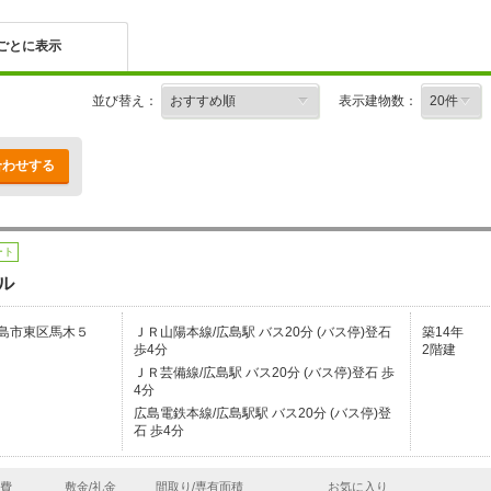
ごとに表示
並び替え：
表示建物数：
合わせする
ート
ル
島市東区馬木５
ＪＲ山陽本線/広島駅 バス20分 (バス停)登石
築14年
歩4分
2階建
ＪＲ芸備線/広島駅 バス20分 (バス停)登石 歩
4分
広島電鉄本線/広島駅駅 バス20分 (バス停)登
石 歩4分
理費
敷金/礼金
間取り/専有面積
お気に入り