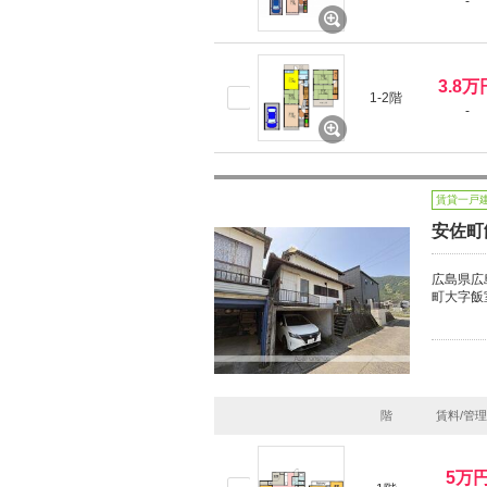
-
3.8万
1-2階
-
賃貸一戸
安佐町
広島県広
町大字飯
階
賃料/管
5万