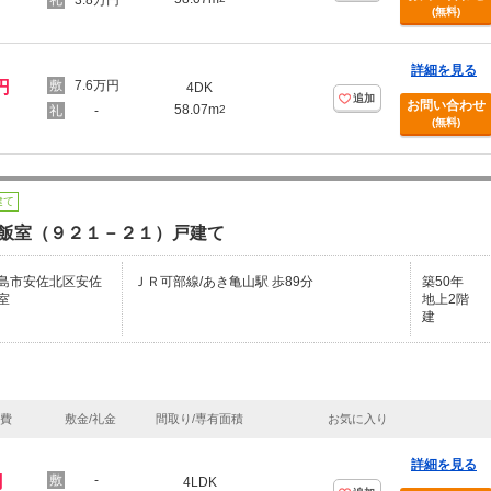
3.8万円
(無料)
詳細を見る
円
7.6万円
4DK
追加
お問い合わせ
58.07m
-
2
(無料)
建て
飯室（９２１－２１）戸建て
島市安佐北区安佐
ＪＲ可部線/あき亀山駅 歩89分
築50年
室
地上2階
建
理費
敷金/礼金
間取り/専有面積
お気に入り
詳細を見る
円
-
4LDK