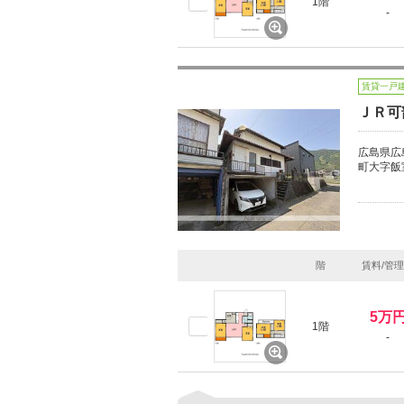
1階
-
賃貸一戸
ＪＲ可
広島県広
町大字飯
階
賃料/管
5万
1階
-