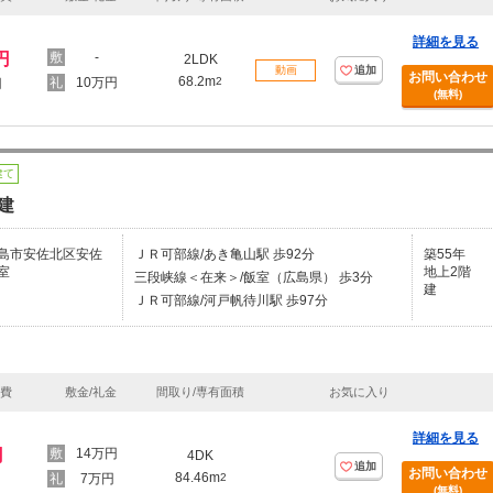
詳細を見る
円
-
2LDK
動画
追加
お問い合わせ
68.2m
10万円
2
円
(無料)
建て
建
島市安佐北区安佐
ＪＲ可部線/あき亀山駅 歩92分
築55年
室
地上2階
三段峡線＜在来＞/飯室（広島県） 歩3分
建
ＪＲ可部線/河戸帆待川駅 歩97分
理費
敷金/礼金
間取り/専有面積
お気に入り
詳細を見る
円
14万円
4DK
追加
お問い合わせ
84.46m
7万円
2
(無料)