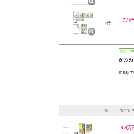
7万
1-2階
-
賃貸一戸
かみぬ
広島県広
階
賃料/管
3.8万
-