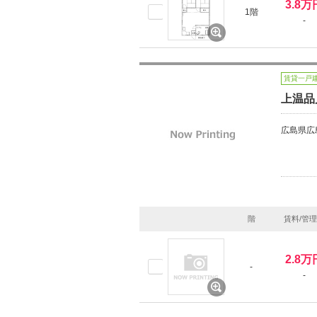
3.8万
1階
-
賃貸一戸
上温品
広島県広
階
賃料/管
2.8万
-
-