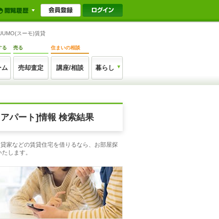
MO(スーモ)賃貸
する
売る
住まいの相談
ーム
売却査定
講座/相談
暮らし
アパート]情報 検索結果
・貸家などの賃貸住宅を借りるなら、お部屋探
いたします。