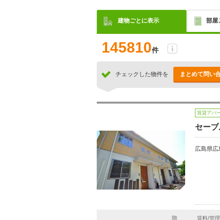
建物ごとに表示
部屋
145810
件
チェックした物件を
まとめて問い
賃貸アパ
セーブ
広島県広
階
賃料/管