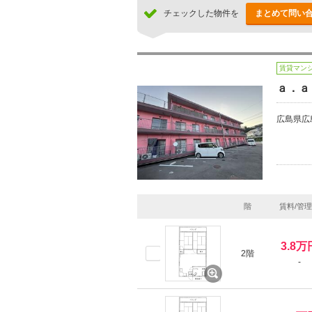
チェックした物件を
まとめて問い
賃貸マン
ａ．ａ
広島県広
階
賃料/管
3.8万
2階
-