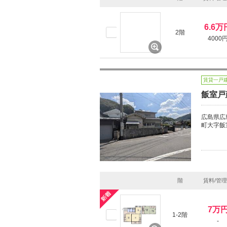
6.6万
2階
4000
賃貸一戸
飯室戸
広島県広
町大字飯
階
賃料/管
7万
1-2階
-