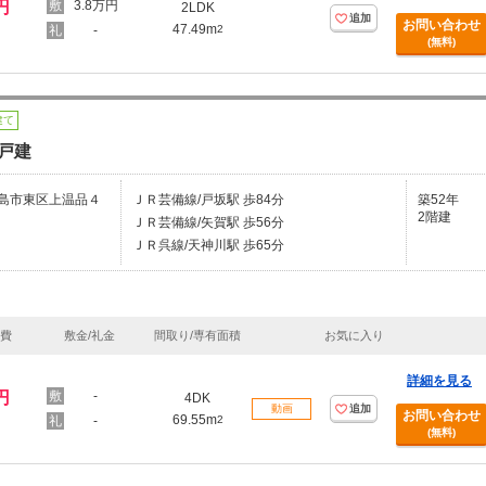
円
3.8万円
2LDK
追加
お問い合わせ
47.49m
-
2
(無料)
建て
戸建
島市東区上温品４
ＪＲ芸備線/戸坂駅 歩84分
築52年
2階建
ＪＲ芸備線/矢賀駅 歩56分
ＪＲ呉線/天神川駅 歩65分
理費
敷金/礼金
間取り/専有面積
お気に入り
詳細を見る
円
-
4DK
動画
追加
お問い合わせ
69.55m
-
2
(無料)