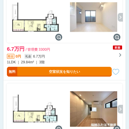
6.7万円
/ 管理費 3300円
0円
6.7万円
敷金
礼金
1LDK ｜ 29.84m² ｜ 3階
無料
空室状況を知りたい