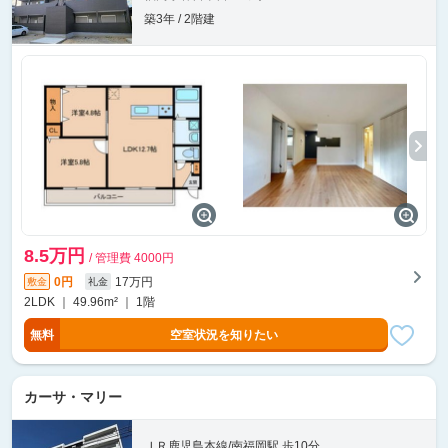
築3年 / 2階建
8.5万円
/ 管理費 4000円
0円
17万円
敷金
礼金
2LDK ｜ 49.96m² ｜ 1階
無料
空室状況を知りたい
カーサ・マリー
ＪＲ鹿児島本線/南福岡駅 歩10分