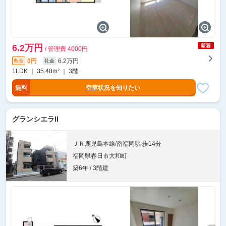
6.2万円
/ 管理費 4000円
0円
6.2万円
敷金
礼金
1LDK ｜ 35.48m² ｜ 3階
無料
空室状況を知りたい
グランシエラII
ＪＲ鹿児島本線/南福岡駅 歩14分
福岡県春日市大和町
築6年 / 3階建