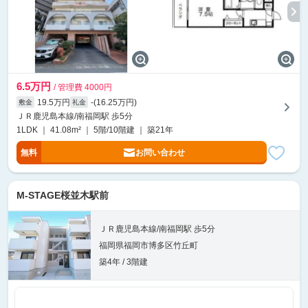
6.5万円
/ 管理費 4000円
19.5万円
-(16.25万円)
敷金
礼金
ＪＲ鹿児島本線/南福岡駅 歩5分
1LDK ｜ 41.08m² ｜ 5階/10階建 ｜ 築21年
無料
お問い合わせ
M-STAGE桜並木駅前
ＪＲ鹿児島本線/南福岡駅 歩5分
福岡県福岡市博多区竹丘町
築4年 / 3階建