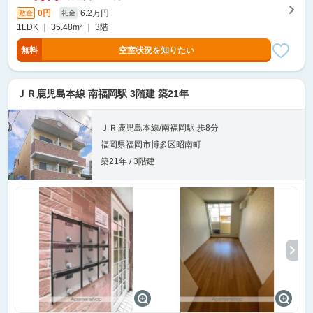
0円
6.2万円
敷金
礼金
1LDK ｜ 35.48m² ｜ 3階
無料
空室状況を知りたい
ＪＲ鹿児島本線 南福岡駅 3階建 築21年
ＪＲ鹿児島本線/南福岡駅 歩8分
福岡県福岡市博多区昭南町
築21年 / 3階建