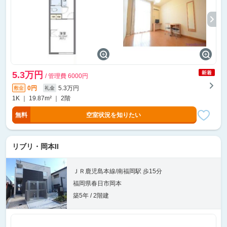
5.3万円
/ 管理費 6000円
0円
5.3万円
敷金
礼金
1K ｜ 19.87m² ｜ 2階
無料
空室状況を知りたい
リブリ・岡本II
ＪＲ鹿児島本線/南福岡駅 歩15分
福岡県春日市岡本
築5年 / 2階建