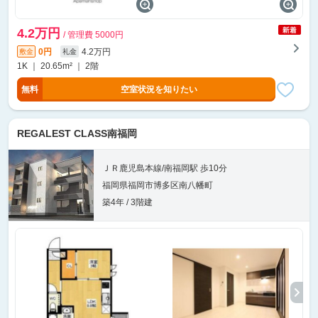
4.2万円
/ 管理費 5000円
0円
4.2万円
敷金
礼金
1K ｜ 20.65m² ｜ 2階
無料
空室状況を知りたい
REGALEST CLASS南福岡
ＪＲ鹿児島本線/南福岡駅 歩10分
福岡県福岡市博多区南八幡町
築4年 / 3階建