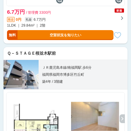
6.7万円
/ 管理費 3300円
0円
6.7万円
敷金
礼金
1LDK ｜ 29.84m² ｜ 2階
無料
空室状況を知りたい
Ｑ－ＳＴＡＧＥ桜並木駅前
ＪＲ鹿児島本線/南福岡駅 歩6分
福岡県福岡市博多区竹丘町
築4年 / 3階建