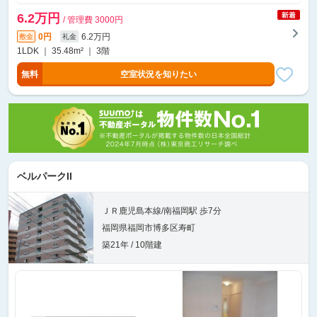
6.2万円
/ 管理費 3000円
0円
6.2万円
敷金
礼金
1LDK ｜ 35.48m² ｜ 3階
無料
空室状況を知りたい
ベルパークII
ＪＲ鹿児島本線/南福岡駅 歩7分
福岡県福岡市博多区寿町
築21年 / 10階建