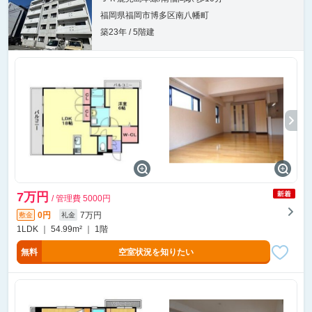
福岡県福岡市博多区南八幡町
築23年 / 5階建
7万円
/ 管理費 5000円
0円
7万円
敷金
礼金
1LDK ｜ 54.99m² ｜ 1階
無料
空室状況を知りたい