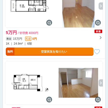
5万円
/ 管理費 4000円
15万円
0円
敷金
礼金
1K ｜ 24.9m² ｜ 6階
無料
空室状況を知りたい