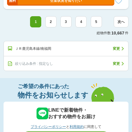
無料
空室状況を知りたい
1
2
3
4
5
次へ
10,667
総物件数
件
ＪＲ鹿児島本線/南福岡
変更
絞り込み条件 : 指定なし
変更
ご希望の条件
に
あっ
た
物件
を
お知
らせし
ます
LINEで新着物件・
おすすめ物件をお届け
プライバシーポリシー
と
利用規約
に同意して