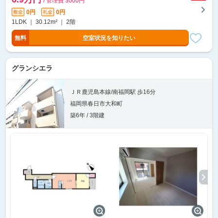
/ 管理費 3000円
0円
0円
敷金
礼金
1LDK ｜ 30.12m² ｜ 2階
無料
空室状況を知りたい
グランシエラ
ＪＲ鹿児島本線/南福岡駅 歩16分
福岡県春日市大和町
築6年 / 3階建