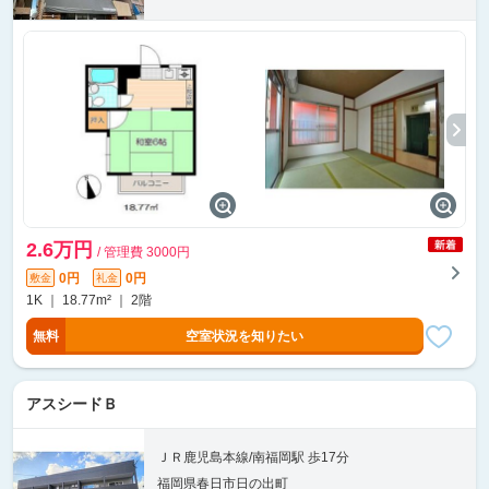
2.6万円
/ 管理費 3000円
0円
0円
敷金
礼金
1K ｜ 18.77m² ｜ 2階
無料
空室状況を知りたい
アスシードＢ
ＪＲ鹿児島本線/南福岡駅 歩17分
福岡県春日市日の出町