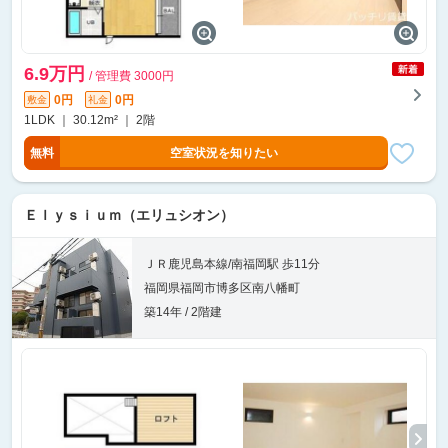
6.9万円
/ 管理費 3000円
0円
0円
敷金
礼金
1LDK ｜ 30.12m² ｜ 2階
無料
空室状況を知りたい
Ｅｌｙｓｉｕｍ（エリュシオン）
ＪＲ鹿児島本線/南福岡駅 歩11分
福岡県福岡市博多区南八幡町
築14年 / 2階建