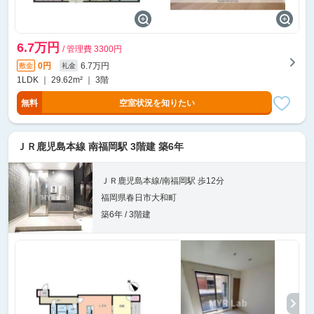
6.7万円
/ 管理費 3300円
0円
6.7万円
敷金
礼金
1LDK ｜ 29.62m² ｜ 3階
無料
空室状況を知りたい
ＪＲ鹿児島本線 南福岡駅 3階建 築6年
ＪＲ鹿児島本線/南福岡駅 歩12分
福岡県春日市大和町
築6年 / 3階建