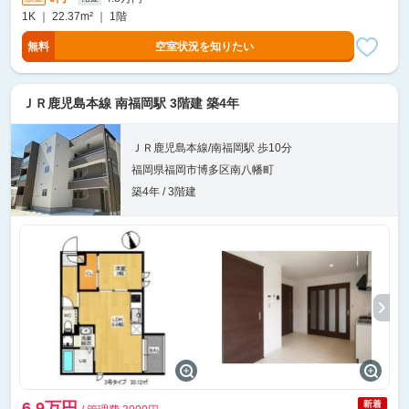
1K ｜ 22.37m² ｜ 1階
無料
空室状況を知りたい
ＪＲ鹿児島本線 南福岡駅 3階建 築4年
ＪＲ鹿児島本線/南福岡駅 歩10分
福岡県福岡市博多区南八幡町
築4年 / 3階建
6.9万円