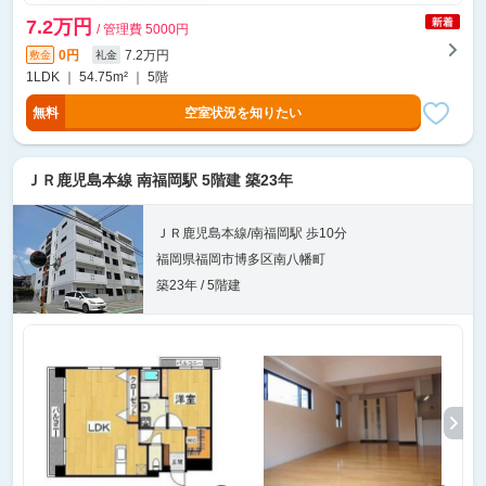
7.2万円
/ 管理費 5000円
0円
7.2万円
敷金
礼金
1LDK ｜ 54.75m² ｜ 5階
無料
空室状況を知りたい
ＪＲ鹿児島本線 南福岡駅 5階建 築23年
ＪＲ鹿児島本線/南福岡駅 歩10分
福岡県福岡市博多区南八幡町
築23年 / 5階建