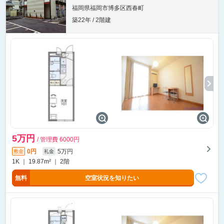
福岡県福岡市博多区西春町
築22年 / 2階建
5万円
/ 管理費 6000円
0円
5万円
敷金
礼金
1K ｜ 19.87m² ｜ 2階
無料
空室状況を知りたい