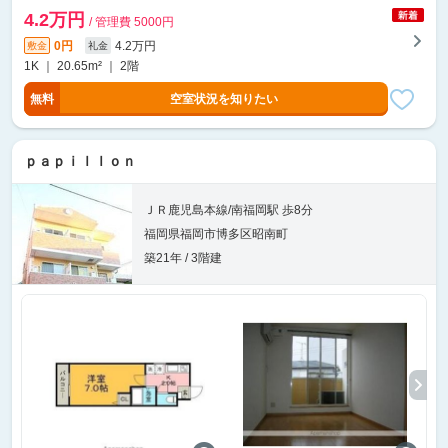
4.2万円
/ 管理費 5000円
0円
4.2万円
敷金
礼金
1K ｜ 20.65m² ｜ 2階
無料
空室状況を知りたい
ｐａｐｉｌｌｏｎ
ＪＲ鹿児島本線/南福岡駅 歩8分
福岡県福岡市博多区昭南町
築21年 / 3階建