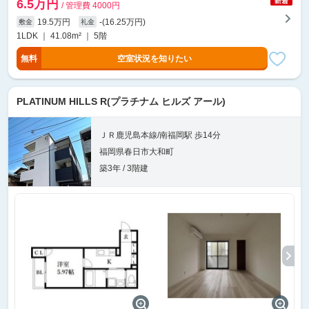
6.5万円
/ 管理費 4000円
19.5万円
-(16.25万円)
敷金
礼金
1LDK ｜ 41.08m² ｜ 5階
無料
空室状況を知りたい
PLATINUM HILLS R(プラチナム ヒルズ アール)
ＪＲ鹿児島本線/南福岡駅 歩14分
福岡県春日市大和町
築3年 / 3階建