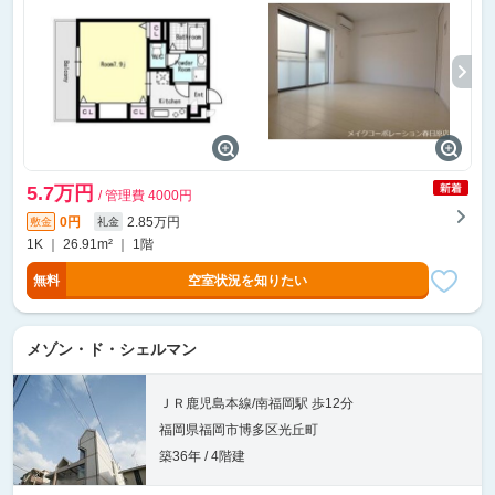
5.7万円
/ 管理費 4000円
0円
2.85万円
敷金
礼金
1K ｜ 26.91m² ｜ 1階
無料
空室状況を知りたい
メゾン・ド・シェルマン
ＪＲ鹿児島本線/南福岡駅 歩12分
福岡県福岡市博多区光丘町
築36年 / 4階建