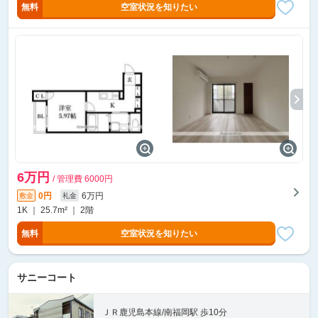
無料
空室状況を知りたい
6万円
/ 管理費 6000円
0円
6万円
敷金
礼金
1K ｜ 25.7m² ｜ 2階
無料
空室状況を知りたい
サニーコート
ＪＲ鹿児島本線/南福岡駅 歩10分