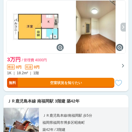
3万円
/ 管理費 4000円
0円
0円
敷金
礼金
1K ｜ 18.2m² ｜ 1階
無料
空室状況を知りたい
ＪＲ鹿児島本線 南福岡駅 3階建 築42年
ＪＲ鹿児島本線/南福岡駅 歩5分
福岡県福岡市博多区昭南町
築42年 / 3階建