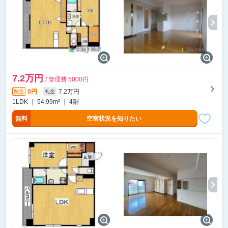
7.2万円
/ 管理費 5000円
0円
7.2万円
敷金
礼金
1LDK ｜ 54.99m² ｜ 4階
無料
空室状況を知りたい