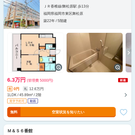
ＪＲ香椎線/舞松原駅 歩13分
福岡県福岡市東区舞松原
築22年 / 5階建
6.3万円
(管理費 5000円)
0円
12.6万円
敷
礼
1LDK / 45.89m² / 2階
無料
空室状況を知りたい
Ｍ＆Ｓ６番館