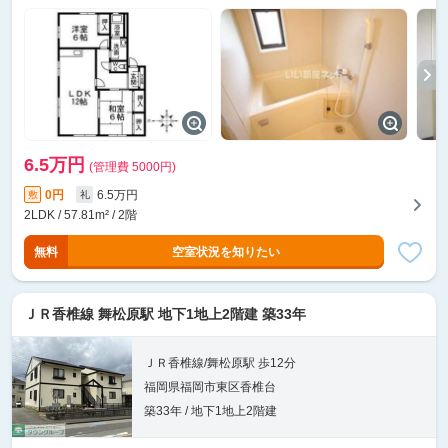
6.5万円
(管理費 5000円)
0円
6.5万円
敷
礼
2LDK / 57.81m² / 2階
無料
空室状況を知りたい
ＪＲ香椎線 舞松原駅 地下1地上2階建 築33年
ＪＲ香椎線/舞松原駅 歩12分
福岡県福岡市東区香椎台
築33年 / 地下1地上2階建