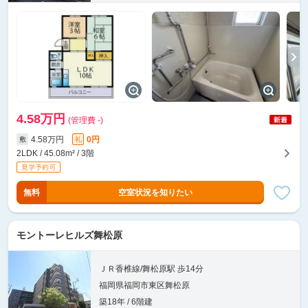
4.58万円
(管理費 -)
4.58万円
0円
敷
礼
2LDK / 45.08m² / 3階
無料
空室状況を知りたい
モントーレヒルズ舞松原
ＪＲ香椎線/舞松原駅 歩14分
福岡県福岡市東区舞松原
築18年 / 6階建