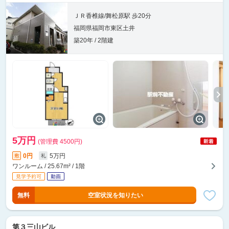
ＪＲ香椎線/舞松原駅 歩20分
福岡県福岡市東区土井
築20年 / 2階建
5万円
(管理費 4500円)
0円
5万円
敷
礼
ワンルーム / 25.67m² / 1階
無料
空室状況を知りたい
第３三山ビル