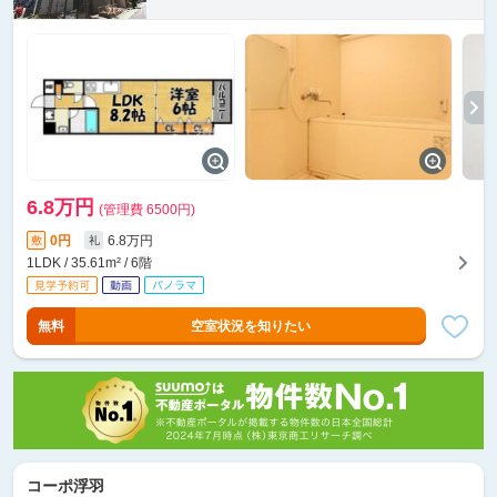
6.8万円
(管理費 6500円)
0円
6.8万円
敷
礼
1LDK / 35.61m² / 6階
無料
空室状況を知りたい
コーポ浮羽