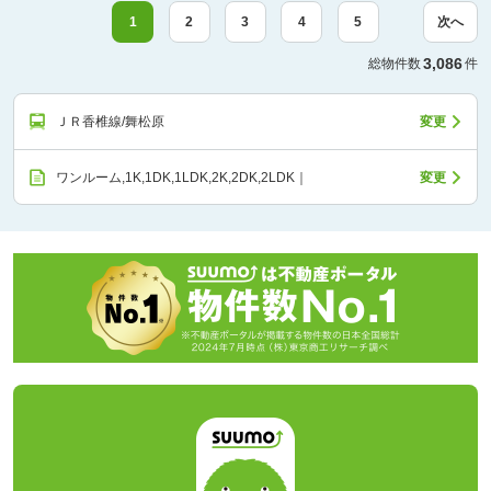
1
2
3
4
5
次へ
3,086
総物件数
件
ＪＲ香椎線/舞松原
変更
ワンルーム,1K,1DK,1LDK,2K,2DK,2LDK｜
変更