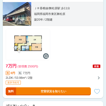
ＪＲ香椎線/舞松原駅 歩11分
福岡県福岡市東区舞松原
築20年 / 2階建
7万円
(管理費 2500円)
0円
7万円
敷
礼
2LDK / 53.98m² / 2階
無料
空室状況を知りたい