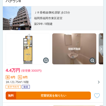
ハクウンII
ＪＲ香椎線/舞松原駅 歩15分
福岡県福岡市東区若宮
築29年 / 8階建
4.4万円
(管理費 3000円)
0円
0円
敷
礼
1K / 21.75m² / 6階
無料
空室状況を知りたい