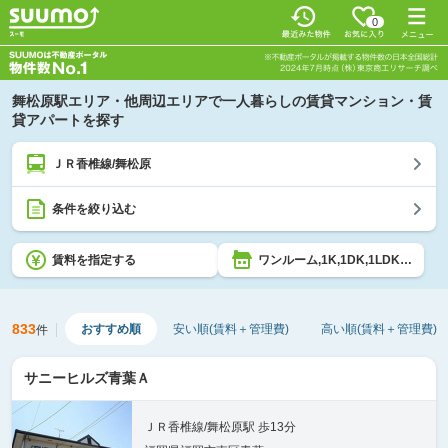
0
舞松原駅エリア・他周辺エリアで一人暮らしの賃貸マンション・賃
貸アパートを探す
ＪＲ香椎線/舞松原
条件を絞り込む
賃料を指定する
ワンルーム,1K,1DK,1LDK,2K,2DK,2LDK
833
おすすめ順
安い順(賃料＋管理費)
高い順(賃料＋管理費)
件
サニーヒルズ青葉Ａ
ＪＲ香椎線/舞松原駅 歩13分