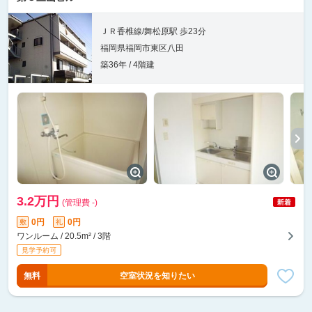
ＪＲ香椎線/舞松原駅 歩23分
福岡県福岡市東区八田
築36年 / 4階建
3.2万円
(管理費 -)
0円
0円
敷
礼
ワンルーム / 20.5m² / 3階
無料
空室状況を知りたい