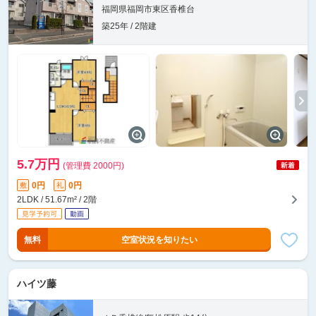
福岡県福岡市東区香椎台
築25年 / 2階建
5.7万円
(管理費 2000円)
0円
0円
敷
礼
2LDK / 51.67m² / 2階
無料
空室状況を知りたい
ハイツ藤