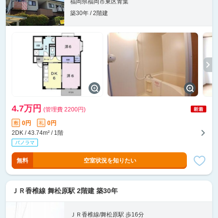
福岡県福岡市東区青葉
築30年 / 2階建
4.7万円
(管理費 2200円)
0円
0円
敷
礼
2DK / 43.74m² / 1階
無料
空室状況を知りたい
ＪＲ香椎線 舞松原駅 2階建 築30年
ＪＲ香椎線/舞松原駅 歩16分