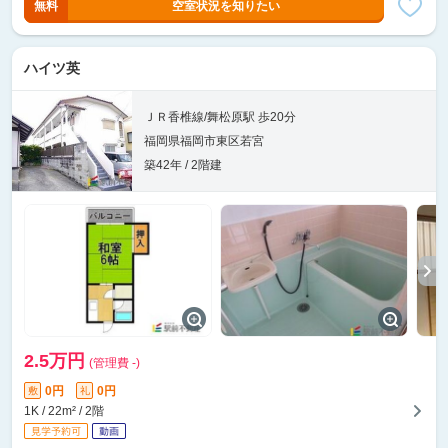
無料
空室状況を知りたい
ハイツ英
ＪＲ香椎線/舞松原駅 歩20分
福岡県福岡市東区若宮
築42年 / 2階建
2.5万円
(管理費 -)
0円
0円
敷
礼
1K / 22m² / 2階