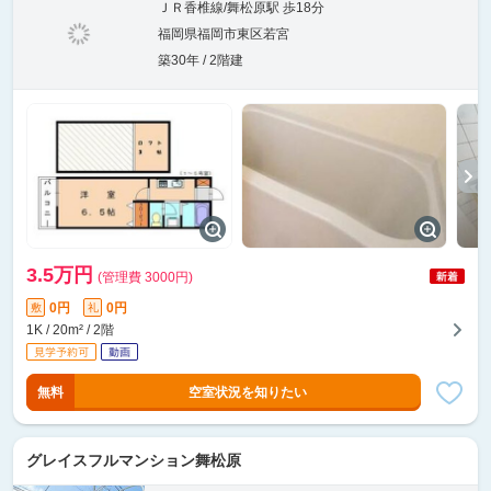
ＪＲ香椎線/舞松原駅 歩18分
福岡県福岡市東区若宮
築30年 / 2階建
3.5万円
(管理費 3000円)
0円
0円
敷
礼
1K / 20m² / 2階
無料
空室状況を知りたい
グレイスフルマンション舞松原