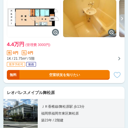
4.4万円
(管理費 3000円)
0円
0円
敷
礼
1K / 21.75m² / 5階
無料
空室状況を知りたい
レオパレスメイプル舞松原
ＪＲ香椎線/舞松原駅 歩13分
福岡県福岡市東区舞松原
築23年 / 2階建