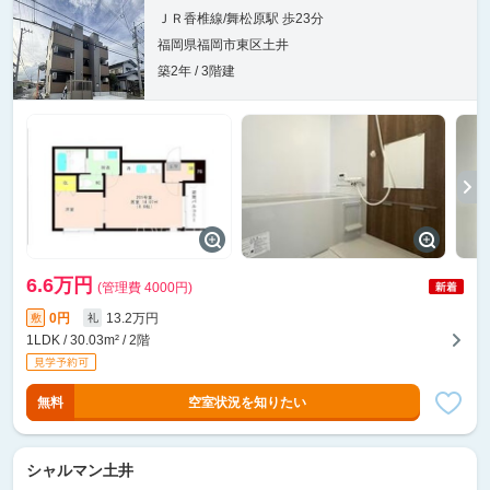
ＪＲ香椎線/舞松原駅 歩23分
福岡県福岡市東区土井
築2年 / 3階建
6.6万円
(管理費 4000円)
0円
13.2万円
敷
礼
1LDK / 30.03m² / 2階
無料
空室状況を知りたい
シャルマン土井