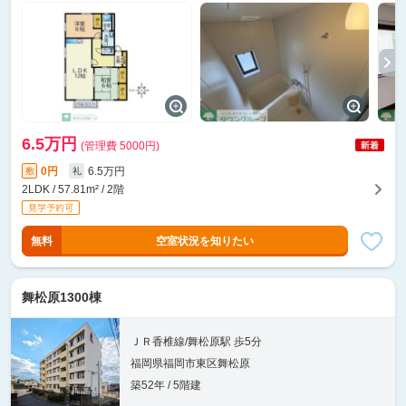
6.5万円
(管理費 5000円)
0円
6.5万円
敷
礼
2LDK / 57.81m² / 2階
無料
空室状況を知りたい
舞松原1300棟
ＪＲ香椎線/舞松原駅 歩5分
福岡県福岡市東区舞松原
築52年 / 5階建