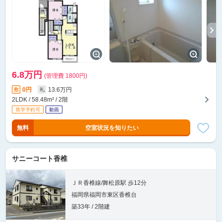
6.8万円
(管理費 1800円)
0円
13.6万円
敷
礼
2LDK / 58.48m² / 2階
無料
空室状況を知りたい
サニーコート香椎
ＪＲ香椎線/舞松原駅 歩12分
福岡県福岡市東区香椎台
築33年 / 2階建