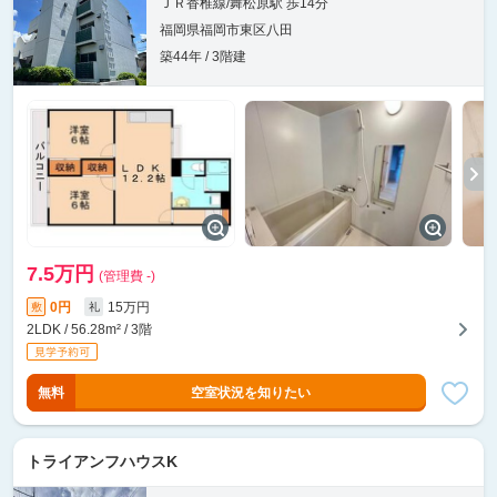
ＪＲ香椎線/舞松原駅 歩14分
福岡県福岡市東区八田
築44年 / 3階建
7.5万円
(管理費 -)
0円
15万円
敷
礼
2LDK / 56.28m² / 3階
無料
空室状況を知りたい
トライアンフハウスK