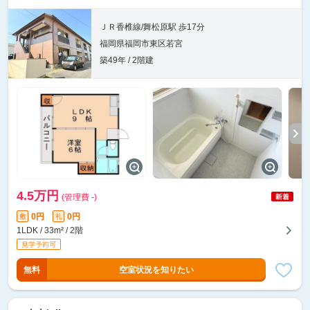
ＪＲ香椎線/舞松原駅 歩17分
福岡県福岡市東区若宮
築49年 / 2階建
4.5万円
(管理費 -)
0円
0円
敷
礼
1LDK / 33m² / 2階
無料
空室状況を知りたい