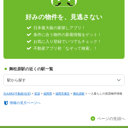
好みの物件を、見逃さない
日本最大級の家探しアプリ！
条件に合う物件の新着情報をゲット！
お気に入り登録でいつでもチェック！
不動産アプリ初「なぞって検索」！
舞松原駅の近くの駅一覧
駅から探す
SUUMO[不動産/住宅]
>
賃貸
>
福岡県
>
福岡市東区
>
舞松原駅
>
一人暮らしの賃貸物件情報
情報の見方ページへ
ページの先頭へ