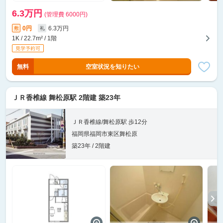
6.3万円
(管理費 6000円)
0円
6.3万円
敷
礼
1K / 22.7m² / 1階
無料
空室状況を知りたい
ＪＲ香椎線 舞松原駅 2階建 築23年
ＪＲ香椎線/舞松原駅 歩12分
福岡県福岡市東区舞松原
築23年 / 2階建