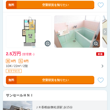
無料
空室状況を知りたい
2.5万円
(管理費 -)
0円
0円
敷
礼
1DK / 22m² / 2階
無料
空室状況を知りたい
サンセールＨＮＩ
ＪＲ香椎線/舞松原駅 歩15分