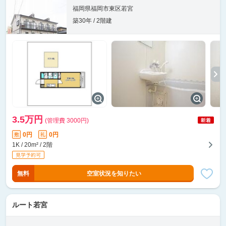
福岡県福岡市東区若宮
築30年 / 2階建
3.5万円
(管理費 3000円)
0円
0円
敷
礼
1K / 20m² / 2階
無料
空室状況を知りたい
ルート若宮