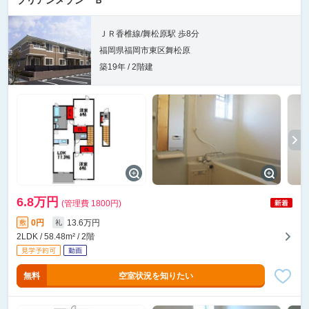
ブリアンメゾン Ｂ
ＪＲ香椎線/舞松原駅 歩8分
福岡県福岡市東区舞松原
築19年 / 2階建
6.8万円
(管理費 1800円)
0円
13.6万円
敷
礼
2LDK / 58.48m² / 2階
無料
空室状況を知りたい