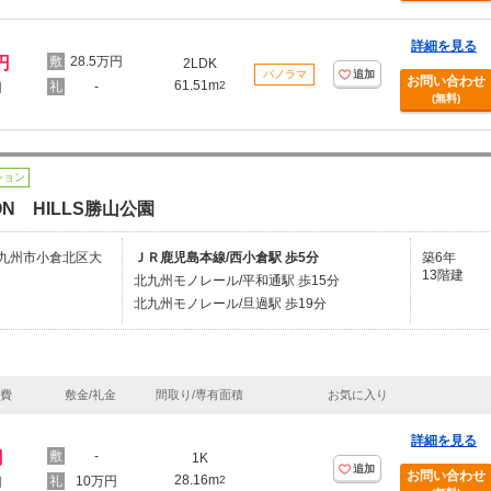
詳細を見る
円
28.5万円
2LDK
パノラマ
追加
お問い合わせ
61.51m
-
2
円
(無料)
ション
ON HILLS勝山公園
九州市小倉北区大
ＪＲ鹿児島本線/西小倉駅 歩5分
築6年
13階建
北九州モノレール/平和通駅 歩15分
北九州モノレール/旦過駅 歩19分
理費
敷金/礼金
間取り/専有面積
お気に入り
詳細を見る
円
-
1K
追加
お問い合わせ
28.16m
10万円
2
円