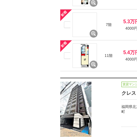
5.3万
7階
4000
5.4万
11階
4000
賃貸マン
クレス
福岡県北
町