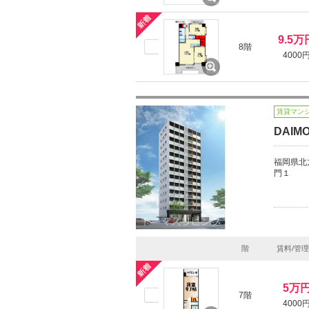
9.5万
8階
4000
賃貸マン
DAIM
福岡県北
門１
階
賃料/管
5万
7階
4000