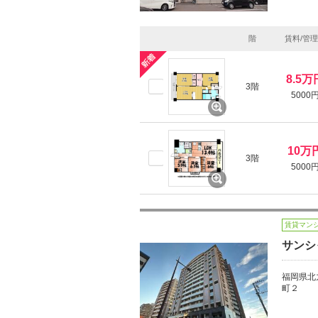
階
賃料/管
8.5万
3階
5000
10万
3階
5000
賃貸マン
サンシ
福岡県北
町２