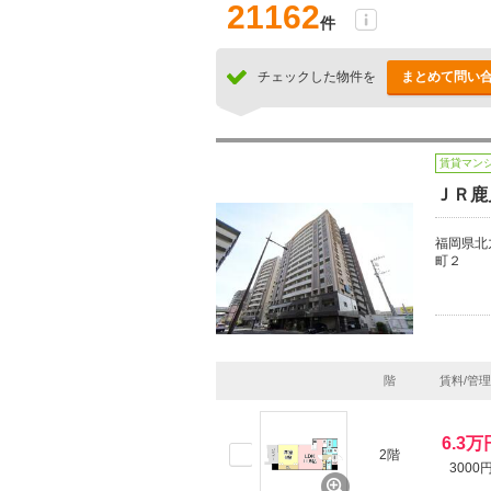
21162
件
チェックした物件を
まとめて問い
賃貸マン
ＪＲ鹿
福岡県北
町２
階
賃料/管
6.3万
2階
3000