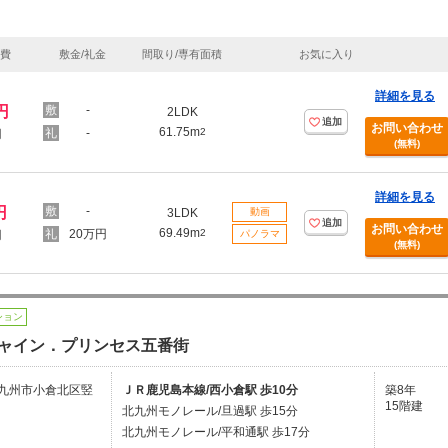
理費
敷金/礼金
間取り/専有面積
お気に入り
詳細を見る
円
-
2LDK
追加
お問い合わせ
61.75m
-
2
円
(無料)
詳細を見る
円
-
3LDK
動画
追加
お問い合わせ
69.49m
20万円
2
円
パノラマ
(無料)
ション
ャイン．プリンセス五番街
九州市小倉北区竪
ＪＲ鹿児島本線/西小倉駅 歩10分
築8年
15階建
北九州モノレール/旦過駅 歩15分
北九州モノレール/平和通駅 歩17分