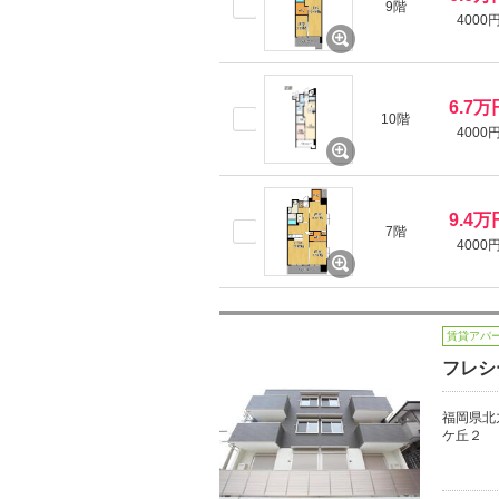
9階
4000
6.7万
10階
4000
9.4万
7階
4000
賃貸アパ
フレシ
福岡県北
ケ丘２