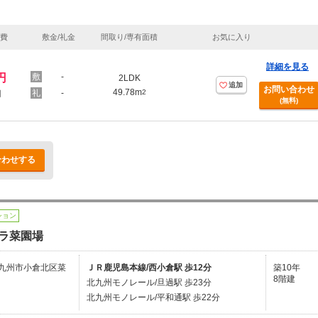
理費
敷金/礼金
間取り/専有面積
お気に入り
詳細を見る
円
-
2LDK
追加
お問い合わせ
49.78m
-
2
円
(無料)
合わせする
ション
ラ菜園場
九州市小倉北区菜
ＪＲ鹿児島本線/西小倉駅 歩12分
築10年
8階建
北九州モノレール/旦過駅 歩23分
北九州モノレール/平和通駅 歩22分