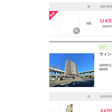
階
賃料/管
12.8
8階
6000
賃貸マン
ウィン
福岡県北
物師町
階
賃料/管
6.6万