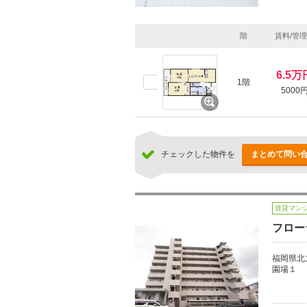
階
賃料/管
6.5万
1階
5000
チェックした物件を
まとめて問い
賃貸マン
フロー
福岡県北
園場１