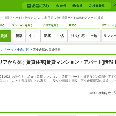
・賃貸アパート]を借りるなら、お部屋探し物件情報サイトSUUMO(スーモ)賃貸
りる
マンションを買う
一戸建てを買う
建てる
リフォーム
賃貸
新築
中古
新築
中古
注文住宅
土地
リフォ
>
北九州市
>
小倉北区
> 西小倉駅の賃貸情報
アから探す賃貸住宅[賃貸マンション・アパート]情報 
21162件の物件をご紹介！賃貸マンション・賃貸アパート・貸家などの賃貸住宅を
口コミ）などお部屋探し・お家探しに役立つ情報を掲載。西小倉駅周辺の賃貸マン
建物の種類を絞り