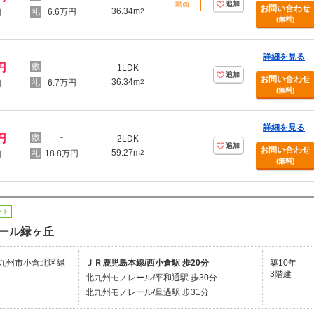
動画
追加
お問い合わせ
36.34m
6.6万円
2
円
(無料)
詳細を見る
円
-
1LDK
追加
お問い合わせ
36.34m
6.7万円
2
円
(無料)
詳細を見る
円
-
2LDK
追加
お問い合わせ
59.27m
18.8万円
2
円
(無料)
ート
ール緑ヶ丘
九州市小倉北区緑
ＪＲ鹿児島本線/西小倉駅 歩20分
築10年
3階建
北九州モノレール/平和通駅 歩30分
北九州モノレール/旦過駅 歩31分