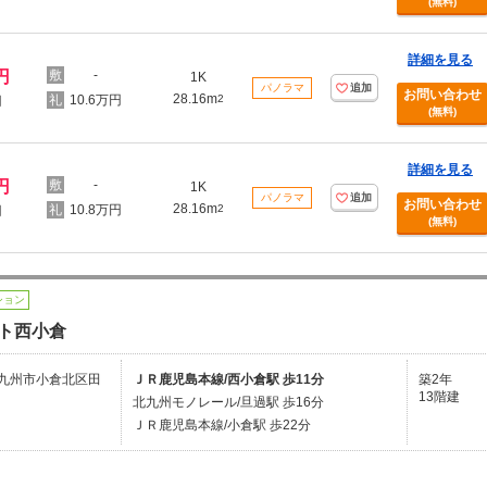
(無料)
詳細を見る
円
-
1K
パノラマ
追加
お問い合わせ
28.16m
10.6万円
2
円
(無料)
詳細を見る
円
-
1K
パノラマ
追加
お問い合わせ
28.16m
10.8万円
2
円
(無料)
ション
ト西小倉
九州市小倉北区田
ＪＲ鹿児島本線/西小倉駅 歩11分
築2年
13階建
北九州モノレール/旦過駅 歩16分
ＪＲ鹿児島本線/小倉駅 歩22分