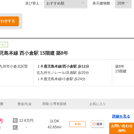
並び替え：
表示建物数：
合わせする
ション
児島本線 西小倉駅 15階建 築8年
九州市小倉北区竪
ＪＲ鹿児島本線/西小倉駅 歩12分
築8年
15階建
北九州モノレール/旦過駅 歩20分
ＪＲ鹿児島本線/小倉駅 歩24分
理費
敷金/礼金
間取り/専有面積
お気に入り
詳細を見る
円
12.6万円
1LDK
動画
追加
お問い合わせ
42.65m
-
2
円
(無料)