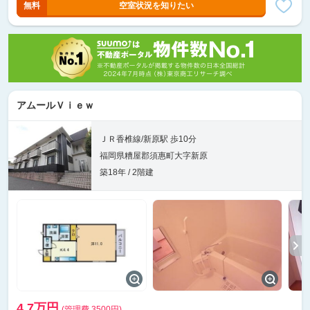
無料
空室状況を知りたい
アムールＶｉｅｗ
ＪＲ香椎線/新原駅 歩10分
福岡県糟屋郡須惠町大字新原
築18年 / 2階建
4.7万円
(管理費 3500円)