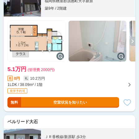
福岡県糟屋郡須惠町大字新原
築9年 / 2階建
5.1万円
(管理費 2000円)
0円
10.2万円
敷
礼
1LDK / 38.09m² / 1階
無料
空室状況を知りたい
ベルリード大石
ＪＲ香椎線/新原駅 歩3分