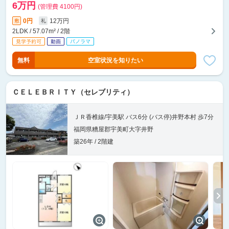
6万円
(管理費 4100円)
0円
12万円
敷
礼
2LDK / 57.07m² / 2階
無料
空室状況を知りたい
ＣＥＬＥＢＲＩＴＹ（セレブリティ）
ＪＲ香椎線/宇美駅 バス6分 (バス停)井野本村 歩7分
福岡県糟屋郡宇美町大字井野
築26年 / 2階建