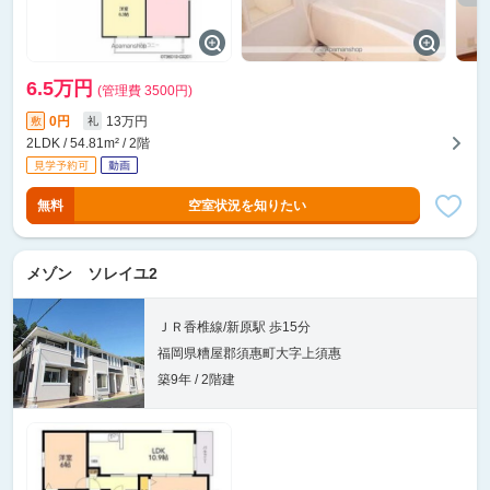
6.5万円
(管理費 3500円)
0円
13万円
敷
礼
2LDK / 54.81m² / 2階
無料
空室状況を知りたい
メゾン ソレイユ2
ＪＲ香椎線/新原駅 歩15分
福岡県糟屋郡須惠町大字上須惠
築9年 / 2階建