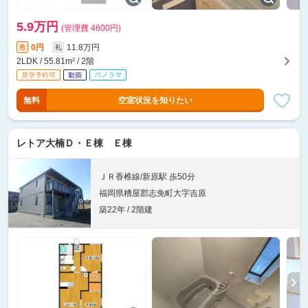
5.9万円
(管理費 4600円)
0円
11.8万円
敷
礼
2LDK / 55.81m² / 2階
無料
空室状況を知りたい
レトア大楠Ｄ・Ｅ棟 Ｅ棟
ＪＲ香椎線/新原駅 歩50分
福岡県糟屋郡志免町大字吉原
築22年 / 2階建