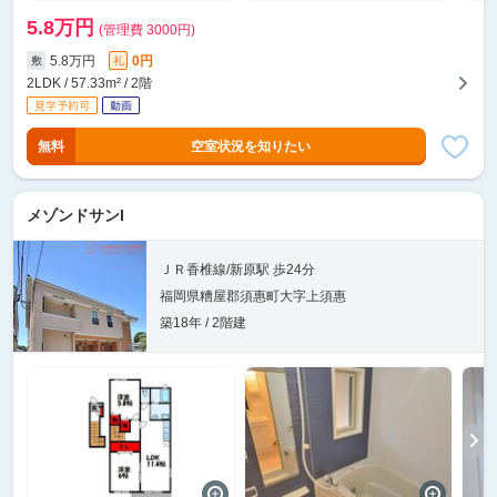
5.8万円
(管理費 3000円)
5.8万円
0円
敷
礼
2LDK / 57.33m² / 2階
無料
空室状況を知りたい
メゾンドサンI
ＪＲ香椎線/新原駅 歩24分
福岡県糟屋郡須惠町大字上須惠
築18年 / 2階建