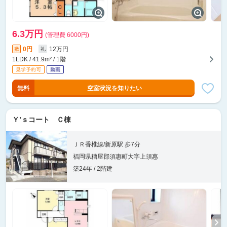
6.3万円
(管理費 6000円)
0円
12万円
敷
礼
1LDK / 41.9m² / 1階
無料
空室状況を知りたい
Ｙ’ｓコート Ｃ棟
ＪＲ香椎線/新原駅 歩7分
福岡県糟屋郡須惠町大字上須惠
築24年 / 2階建