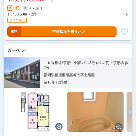
0円
4.7万円
敷
礼
1K / 33.53m² / 2階
無料
空室状況を知りたい
ガーベラII
ＪＲ香椎線/須恵中央駅 バス3分 (バス停)上須恵橋 歩
2分
福岡県糟屋郡須惠町大字上須惠
築15年 / 2階建