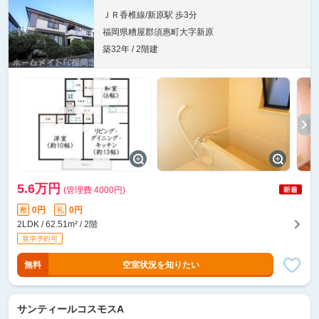
ＪＲ香椎線/新原駅 歩3分
福岡県糟屋郡須惠町大字新原
築32年 / 2階建
5.6万円
(管理費 4000円)
0円
0円
敷
礼
2LDK / 62.51m² / 2階
無料
空室状況を知りたい
サンティールコスモスA