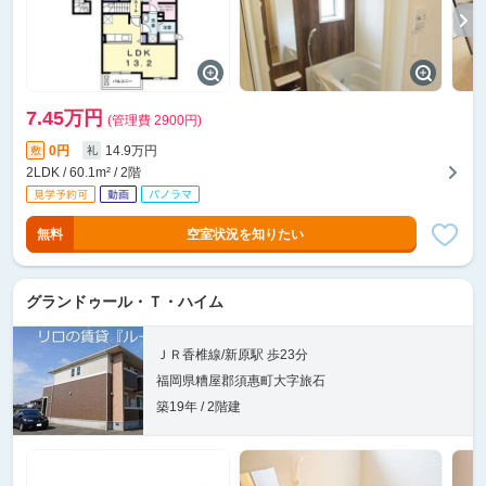
7.45万円
(管理費 2900円)
0円
14.9万円
敷
礼
2LDK / 60.1m² / 2階
無料
空室状況を知りたい
グランドゥール・Ｔ・ハイム
ＪＲ香椎線/新原駅 歩23分
福岡県糟屋郡須惠町大字旅石
築19年 / 2階建