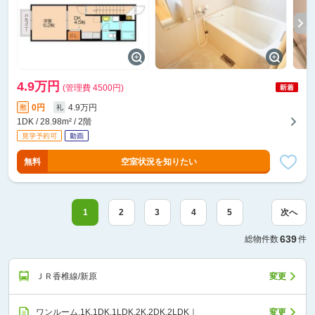
4.9万円
(管理費 4500円)
0円
4.9万円
敷
礼
1DK / 28.98m² / 2階
無料
空室状況を知りたい
1
2
3
4
5
次へ
639
総物件数
件
ＪＲ香椎線/新原
変更
ワンルーム,1K,1DK,1LDK,2K,2DK,2LDK｜
変更