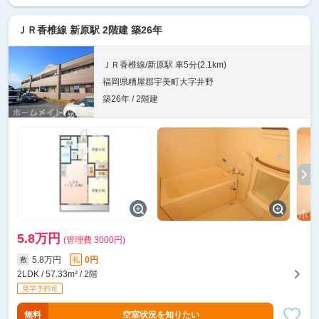
ＪＲ香椎線 新原駅 2階建 築26年
ＪＲ香椎線/新原駅 車5分(2.1km)
福岡県糟屋郡宇美町大字井野
築26年 / 2階建
5.8万円
(管理費 3000円)
5.8万円
0円
敷
礼
2LDK / 57.33m² / 2階
無料
空室状況を知りたい