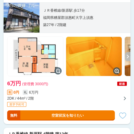
ＪＲ香椎線/新原駅 歩17分
福岡県糟屋郡須惠町大字上須惠
築27年 / 2階建
6万円
(管理費 3000円)
0円
6万円
敷
礼
2DK / 44m² / 2階
無料
空室状況を知りたい