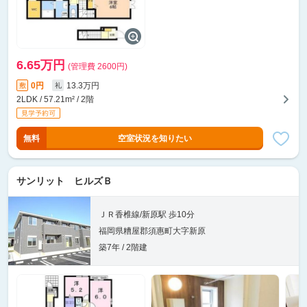
6.65万円
(管理費 2600円)
0円
13.3万円
敷
礼
2LDK / 57.21m² / 2階
無料
空室状況を知りたい
サンリット ヒルズＢ
ＪＲ香椎線/新原駅 歩10分
福岡県糟屋郡須惠町大字新原
築7年 / 2階建