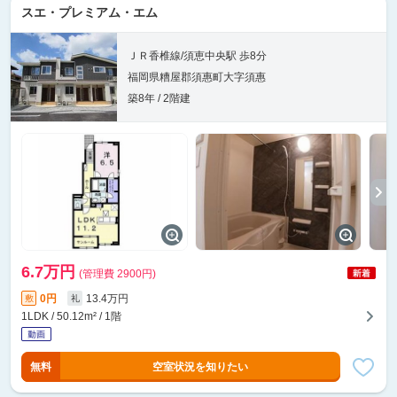
スエ・プレミアム・エム
ＪＲ香椎線/須恵中央駅 歩8分
福岡県糟屋郡須惠町大字須惠
築8年 / 2階建
6.7万円
(管理費 2900円)
0円
13.4万円
敷
礼
1LDK / 50.12m² / 1階
無料
空室状況を知りたい