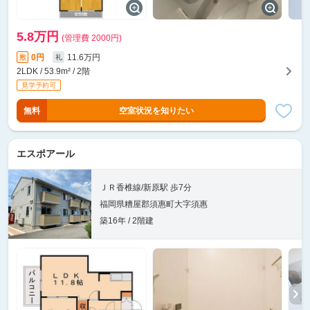
5.8万円
(管理費 2000円)
0円
11.6万円
敷
礼
2LDK / 53.9m² / 2階
無料
空室状況を知りたい
エスポアール
ＪＲ香椎線/新原駅 歩7分
福岡県糟屋郡須惠町大字須惠
築16年 / 2階建