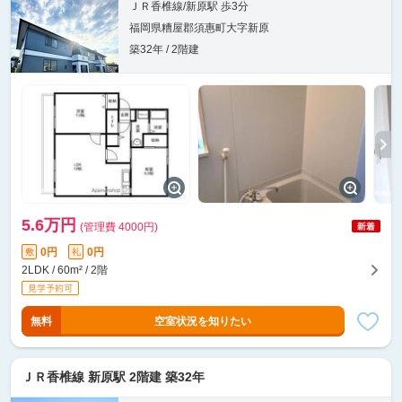
ＪＲ香椎線/新原駅 歩3分
福岡県糟屋郡須惠町大字新原
築32年 / 2階建
5.6万円
(管理費 4000円)
0円
0円
敷
礼
2LDK / 60m² / 2階
無料
空室状況を知りたい
ＪＲ香椎線 新原駅 2階建 築32年