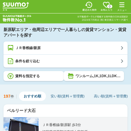
0
新原駅エリア・他周辺エリアで一人暮らしの賃貸マンション・賃貸
アパートを探す
ＪＲ香椎線/新原
条件を絞り込む
賃料を指定する
ワンルーム,1K,1DK,1LDK,2K,2DK,2LDK
197
おすすめ順
安い順(賃料＋管理費)
高い順(賃料＋管理費)
件
ベルリード大石
ＪＲ香椎線/新原駅 歩3分