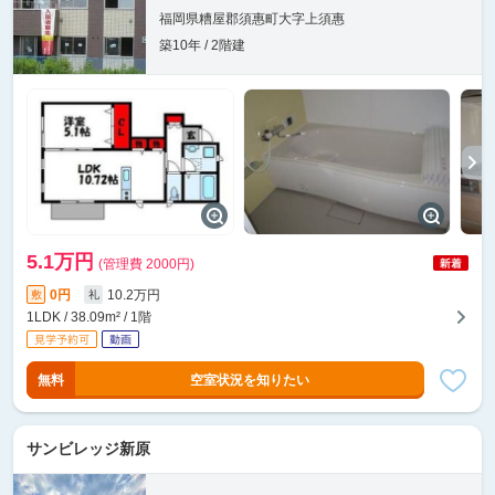
福岡県糟屋郡須惠町大字上須惠
築10年 / 2階建
5.1万円
(管理費 2000円)
0円
10.2万円
敷
礼
1LDK / 38.09m² / 1階
無料
空室状況を知りたい
サンビレッジ新原