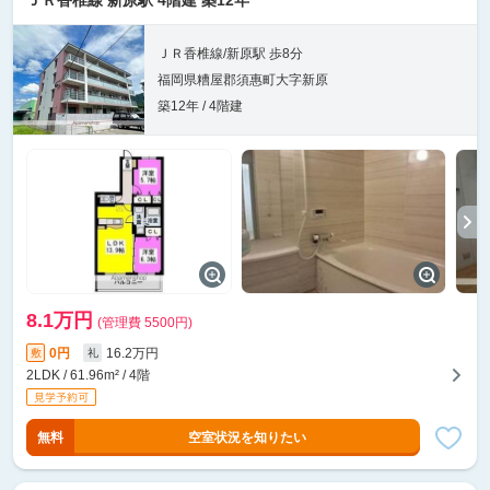
ＪＲ香椎線 新原駅 4階建 築12年
ＪＲ香椎線/新原駅 歩8分
福岡県糟屋郡須惠町大字新原
築12年 / 4階建
8.1万円
(管理費 5500円)
0円
16.2万円
敷
礼
2LDK / 61.96m² / 4階
無料
空室状況を知りたい