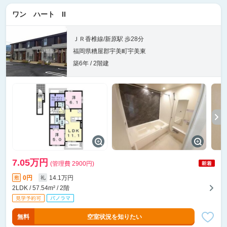
ワン ハート II
ＪＲ香椎線/新原駅 歩28分
福岡県糟屋郡宇美町宇美東
築6年 / 2階建
7.05万円
(管理費 2900円)
0円
14.1万円
敷
礼
2LDK / 57.54m² / 2階
無料
空室状況を知りたい