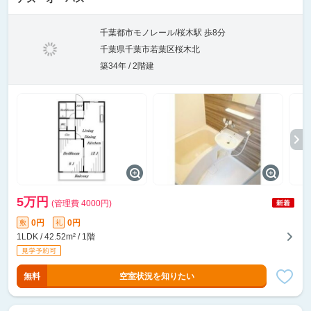
千葉都市モノレール/桜木駅 歩8分
千葉県千葉市若葉区桜木北
築34年 / 2階建
5万円
(管理費 4000円)
0円
0円
敷
礼
1LDK / 42.52m² / 1階
無料
空室状況を知りたい