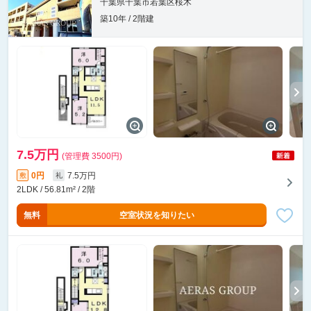
千葉県千葉市若葉区桜木
築10年 / 2階建
7.5万円
(管理費 3500円)
0円
7.5万円
敷
礼
2LDK / 56.81m² / 2階
無料
空室状況を知りたい