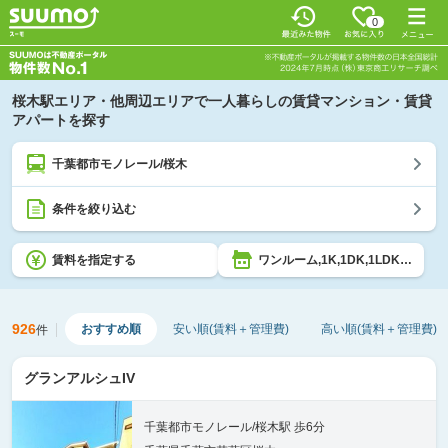
0
桜木駅エリア・他周辺エリアで一人暮らしの賃貸マンション・賃貸
アパートを探す
千葉都市モノレール/桜木
条件を絞り込む
賃料を指定する
ワンルーム,1K,1DK,1LDK,2K,2DK,2LDK
926
おすすめ順
安い順(賃料＋管理費)
高い順(賃料＋管理費)
件
グランアルシュIV
千葉都市モノレール/桜木駅 歩6分