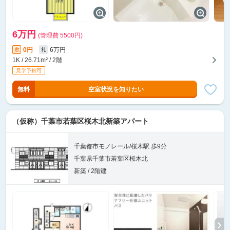
6万円
(管理費 5500円)
0円
6万円
敷
礼
1K / 26.71m² / 2階
無料
空室状況を知りたい
（仮称）千葉市若葉区桜木北新築アパート
千葉都市モノレール/桜木駅 歩9分
千葉県千葉市若葉区桜木北
新築 / 2階建