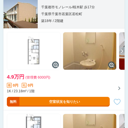
千葉都市モノレール/桜木駅 歩17分
千葉県千葉市若葉区若松町
築18年 / 2階建
4.9万円
(管理費 6000円)
0円
0円
敷
礼
1K / 23.18m² / 1階
無料
空室状況を知りたい