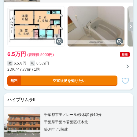
6.5万円
(管理費 5000円)
6.5万円
6.5万円
敷
礼
2DK / 47.77m² / 1階
無料
空室状況を知りたい
ハイプリムラII
千葉都市モノレール/桜木駅 歩10分
千葉県千葉市若葉区桜木北
築34年 / 3階建