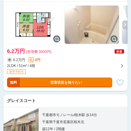
6.2万円
(管理費 3000円)
6.2万円
0円
敷
礼
2LDK / 51m² / 4階
無料
空室状況を知りたい
グレイスコート
千葉都市モノレール/桜木駅 歩14分
千葉県千葉市若葉区桜木北
築12年 / 2階建