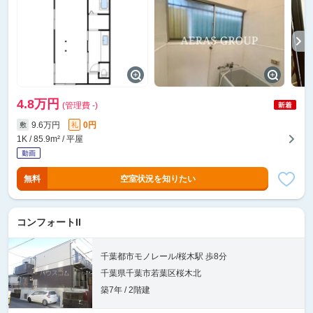
4.8万円
(管理費 -)
9.6万円
0円
敷
礼
1K / 85.9m² / 平屋
無料
空室状況を知りたい
コンフォートII
千葉都市モノレール/桜木駅 歩8分
千葉県千葉市若葉区桜木北
築7年 / 2階建