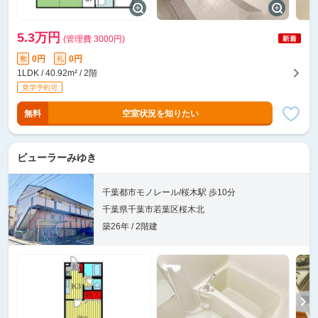
5.3万円
(管理費 3000円)
0円
0円
敷
礼
1LDK / 40.92m² / 2階
無料
空室状況を知りたい
ビューラーみゆき
千葉都市モノレール/桜木駅 歩10分
千葉県千葉市若葉区桜木北
築26年 / 2階建