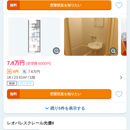
無料
空室状況を知りたい
7.6万円
(管理費 6000円)
0円
7.6万円
敷
礼
1K / 23.61m² / 1階
無料
空室状況を知りたい
残り5件を表示する
レオパレスクレール光優II