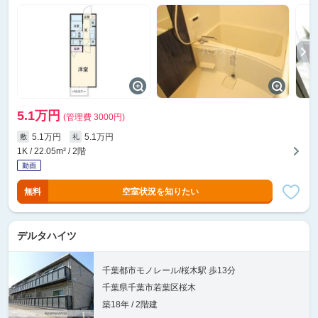
5.1万円
(管理費 3000円)
5.1万円
5.1万円
敷
礼
1K / 22.05m² / 2階
無料
空室状況を知りたい
デルタハイツ
千葉都市モノレール/桜木駅 歩13分
千葉県千葉市若葉区桜木
築18年 / 2階建