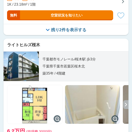
1K / 23.18m² / 1階
無料
空室状況を知りたい
残り2件を表示する
ライトヒルズ桜木
千葉都市モノレール/桜木駅 歩3分
千葉県千葉市若葉区桜木北
築35年 / 4階建
6.2万円
(管理費 3000円)