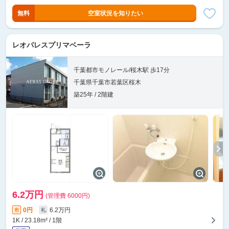
無料
空室状況を知りたい
レオパレスプリマベーラ
千葉都市モノレール/桜木駅 歩17分
千葉県千葉市若葉区桜木
築25年 / 2階建
6.2万円
(管理費 6000円)
0円
6.2万円
敷
礼
1K / 23.18m² / 1階