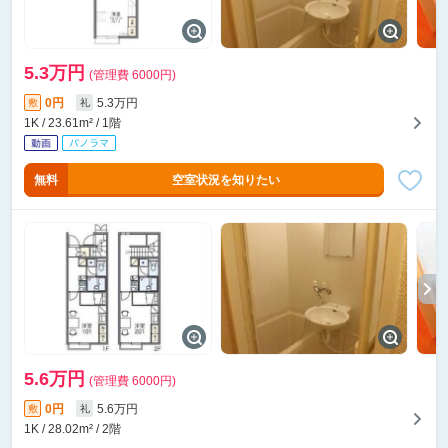
5.3万円
(管理費 6000円)
0円
5.3万円
敷
礼
1K / 23.61m² / 1階
無料
空室状況を知りたい
5.6万円
(管理費 6000円)
0円
5.6万円
敷
礼
1K / 28.02m² / 2階