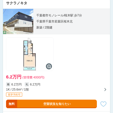
サクラノキタ
千葉都市モノレール/桜木駅 歩7分
千葉県千葉市若葉区桜木北
新築 / 2階建
6.2万円
(管理費 4000円)
6.2万円
6.2万円
敷
礼
1K / 25.6m² / 1階
無料
空室状況を知りたい