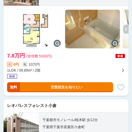
7.8万円
(管理費 5500円)
0円
10万円
敷
礼
1LDK / 39.89m² / 2階
無料
空室状況を知りたい
レオパレスフォレスト小倉
千葉都市モノレール/桜木駅 歩12分
千葉県千葉市若葉区小倉町