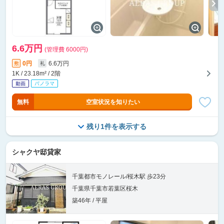
6.6万円
(管理費 6000円)
0円
6.6万円
敷
礼
1K / 23.18m² / 2階
無料
空室状況を知りたい
残り1件を表示する
シャクヤ邸貸家
千葉都市モノレール/桜木駅 歩23分
千葉県千葉市若葉区桜木
築46年 / 平屋