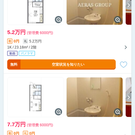
5.2万円
(管理費 6000円)
0円
5.2万円
敷
礼
1K / 23.18m² / 2階
無料
空室状況を知りたい
7.7万円
(管理費 6000円)
0円
0円
敷
礼