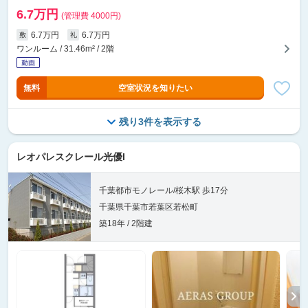
6.7万円
(管理費 4000円)
6.7万円
6.7万円
敷
礼
ワンルーム / 31.46m² / 2階
無料
空室状況を知りたい
残り3件を表示する
レオパレスクレール光優I
千葉都市モノレール/桜木駅 歩17分
千葉県千葉市若葉区若松町
築18年 / 2階建