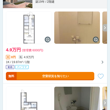
築19年 / 2階建
4.9万円
(管理費 6000円)
0円
4.9万円
敷
礼
1K / 19.87m² / 1階
無料
空室状況を知りたい