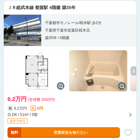
ＪＲ総武本線 都賀駅 4階建 築35年
千葉都市モノレール/桜木駅 歩2分
千葉県千葉市若葉区桜木北
築35年 / 4階建
6.2万円
(管理費 3000円)
6.2万円
0円
敷
礼
2LDK / 51m² / 3階
無料
空室状況を知りたい