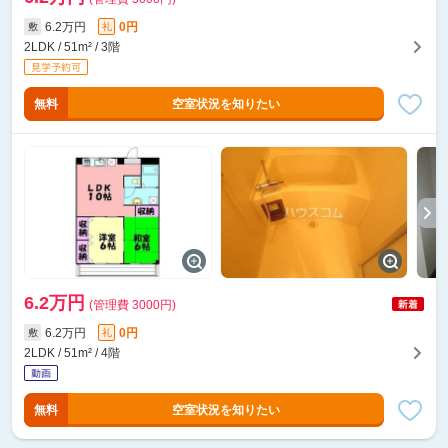
6.2万円
0円
敷
礼
2LDK / 51m² / 3階
無料
空室状況を知りたい
6.2万円
(管理費 3000円)
6.2万円
0円
敷
礼
2LDK / 51m² / 4階
無料
空室状況を知りたい