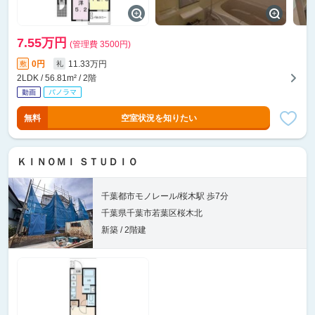
7.55万円
(管理費 3500円)
0円
11.33万円
敷
礼
2LDK / 56.81m² / 2階
無料
空室状況を知りたい
ＫＩＮＯＭＩ ＳＴＵＤＩＯ
千葉都市モノレール/桜木駅 歩7分
千葉県千葉市若葉区桜木北
新築 / 2階建