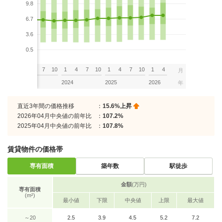
9.8
6.7
3.6
0.5
7
10
1
4
7
10
1
4
7
10
1
4
7
10
1
4
月
2023
2024
2025
2026
年
直近3年間の価格推移
：
15.6%上昇
2026年04月中央値の前年比
：
107.2%
2025年04月中央値の前年比
：
107.8%
賃貸物件の価格帯
専有面積
築年数
駅徒歩
金額
(万円)
専有面積
(m²)
最小値
下限
中央値
上限
最大値
～20
2.5
3.9
4.5
5.2
7.2