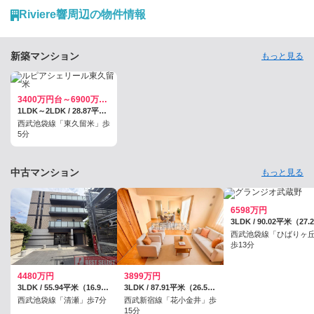
Riviere響周辺の物件情報
新築マンション
もっと見る
3400万円台～6900万円台／予定
1LDK～2LDK / 28.87平米～53.83平米
西武池袋線「東久留米」歩
5分
中古マンション
もっと見る
6598万円
西武池袋線「ひばりヶ
歩13分
4480万円
3899万円
3LDK / 55.94平米（16.92坪）（壁芯）
3LDK / 87.91平米（26.59坪）（壁芯）
西武池袋線「清瀬」歩7分
西武新宿線「花小金井」歩
15分