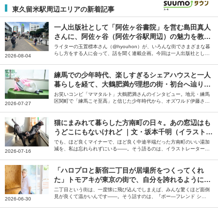
東久留米駅周辺エリアの新着記事
一人出版社として「阿佐ヶ谷書院」を営む島田真人
さんに、阿佐ヶ谷（阿佐ケ谷駅周辺）の魅力を教え
てもらった
ライターの玉置標本さん（@hyouhon）が、いろんな街でさまざまな暮
らし方をする人に会って、話を聞く連載企画。今回は一人出版社として
2026-08-04
「阿佐ヶ谷書院」を営む島田真人さんに、阿佐ヶ谷（阿佐ケ谷駅周辺）
の魅力を教えていただきました。
練馬での少年時代、楽しすぎるシェアハウスと一人
暮らしを経て、大鶴肥満が理想の街・初台へ辿り着
くまで
お笑いコンビ「ママタルト」大鶴肥満さんのインタビュー。地元・練馬
区関町で「練馬こそ至高」と信じた少年時代から、オズワルド伊藤さん
2026-07-27
らとの初台のシェアハウス、床ドンや毒グモに悩んだ中野坂上の一人暮
らしを経て、理想の街・初台にたどり着くまでの東京暮らしを聞きまし
た。
猫にまみれて暮らした方南町の日々。あの窓辺はも
うどこにもないけれど ｜文・坂本千明（イラストレ
ーター）
でも、ほど良くマイナーで、ほど良く中途半端だった方南町のいい湯加
減を、私は忘れられずにいる――。そう語るのは、イラストレーターの
2026-07-16
坂本千明さん。1匹の猫との出会いから始まった方南町での生活につい
て綴っていただきました。
「ハロプロと新宿二丁目が居場所をつくってくれ
た」トモアキが東京の街で、自分を誇れるようにな
るまで
二丁目という街は、一度懐に飛び込んでしまえば、みんな驚くほど面倒
見が良くて温かいんです――。そう話すのは、『ボー―フレンド シー
2026-06-30
ズン2』に参加されていたトモアキさん。地元である仙台の魅力や、上
京して新宿2丁目に居場所を見つけるまでのお話を伺いました。