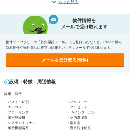
もっと見る
物件情報を
メールで受け取れます
物件ライブラリーの「募集開始メール」にご登録いただくと、Riviere響の
新着物件や物件探しに役立つ情報をいち早くメールで受け取れます。
メールを受け取る(無料)
設備・特徴・周辺情報
設備・特徴
バストイレ別
バルコニー
エアコン
クロゼット
フローリング
TVインターホン
浴室乾燥機
室内洗濯置
システムキッチン
南向き
追焚機能浴室
温水洗浄便座