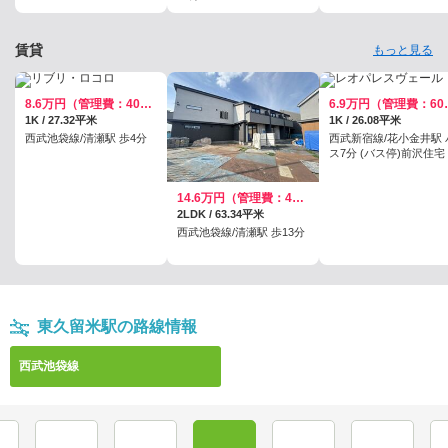
賃貸
もっと見る
8.6万円（管理費：4000円）
6.9万円
1K / 27.32平米
1K / 26.08平米
西武池袋線/清瀬駅 歩4分
西武新宿線/花小金井駅 
ス7分 (バス停)前沢住宅
3分
14.6万円（管理費：4000円）
2LDK / 63.34平米
西武池袋線/清瀬駅 歩13分
東久留米駅の路線情報
西武池袋線
保谷
東久留米
清瀬
秋津