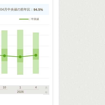
5年04月中央値の前年比：
94.5%
：中央値
10
1
4
月
2026
年