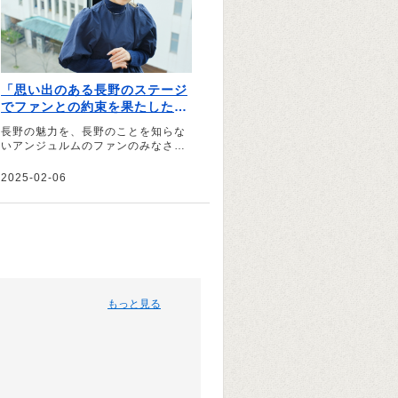
「思い出のある長野のステージ
でファンとの約束を果たした
い」アンジュルム 為永幸音が
長野の魅力を、長野のことを知らな
語る長野の魅力
いアンジュルムのファンのみなさん
に伝えたいし、逆にアンジュルムの
ことを長野のみなさんに知っていた
2025-02-06
だきたいです――。そう話すのは、
アンジュルムのメンバー・為永幸音
さん。地元のテレビ番組への憧れを
きっかけに芸能界を目指し、上京後
に気付いた長野の魅力や思い出を語
っていただきました。
もっと見る