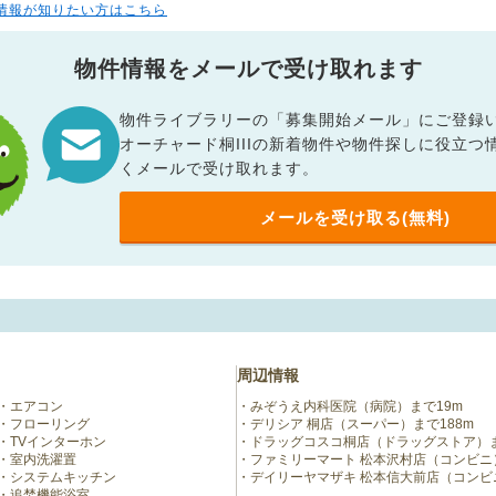
情報が知りたい方はこちら
物件情報をメールで受け取れます
物件ライブラリーの「募集開始メール」にご登録
オーチャード桐IIIの新着物件や物件探しに役立つ
くメールで受け取れます。
メールを受け取る(無料)
周辺情報
エアコン
みぞうえ内科医院（病院）まで19m
フローリング
デリシア 桐店（スーパー）まで188m
TVインターホン
ドラッグコスコ桐店（ドラッグストア）ま
室内洗濯置
ファミリーマート 松本沢村店（コンビニ）
システムキッチン
デイリーヤマザキ 松本信大前店（コンビニ
追焚機能浴室