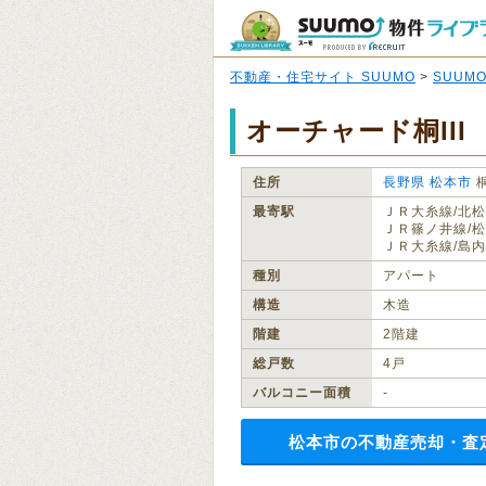
不動産・住宅サイト SUUMO
>
SUUM
オーチャード桐III
住所
長野県
松本市
最寄駅
ＪＲ大糸線/北松
ＪＲ篠ノ井線/松
ＪＲ大糸線/島内
種別
アパート
構造
木造
階建
2階建
総戸数
4戸
バルコニー面積
‐
松本市の不動産売却・査