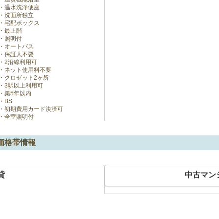
温水洗浄便座
洗面所独立
宅配ボックス
最上階
照明付
オートバス
保証人不要
2沿線利用可
ネット使用料不要
クロゼット2ヶ所
3駅以上利用可
築5年以内
BS
初期費用カード決済可
全室照明付
価格帯情報
貸
中古マン