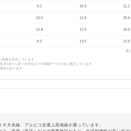
9.2
10.5
11.2
10.0
12.0
25.0
12.8
13.5
16.0
9.3
13.5
15.0
集計
した情報を表示しています。
、各月1日から翌々月末日までの掲載データを元に集計しています。
場合があります。
ＪＲ大糸線、アルピコ交通上高地線が通っています。