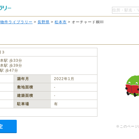
O物件ライブラリー
>
長野県
>
松本市
> オーチャード桐III
桐３
本駅 歩33分
本駅 歩39分
駅 歩47分
築年月
2022年1月
敷地面積
‐
建築面積
‐
駐車場
有
定
※このページ