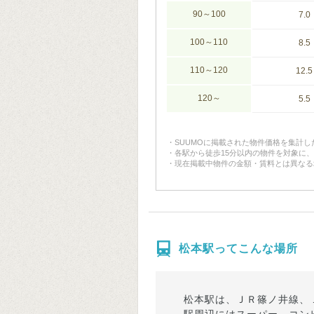
90～100
7.0
100～110
8.5
110～120
12.5
120～
5.5
SUUMOに掲載された物件価格を集計
各駅から徒歩15分以内の物件を対象に
現在掲載中物件の金額・賃料とは異なる
松本駅ってこんな場所
松本駅は、ＪＲ篠ノ井線、