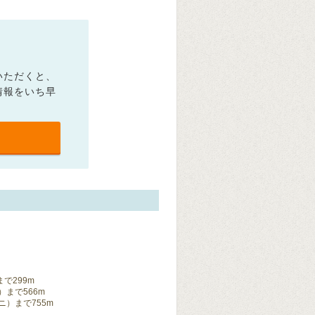
いただくと、
情報をいち早
で299m
まで566m
）まで755m