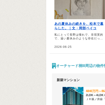
あの夏休みの続きを、松本で暮
らした。｜文・岡部ベイコ
私にとって長野は憧れで、非現実的
で、遠い夏休みのような存在だった
――。そう話すのは、ライターの岡
部ベイコさん。看護師を辞めて移住
2026-06-25
した長野県松本市で、自分の本当に
やりたいことを探した夏休みの続き
のような日々を綴っていただきまし
た。
オーチャード桐III周辺の物件
新築マンション
4840万円～8
ＪＲ篠ノ井線「