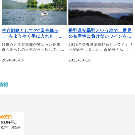
生存戦略としての“田舎暮ら
長野県安曇野という地で、世界
し”をようやく手に入れた｜
の名産地に負けないワインをつ
文・徳谷柿次郎（作家／編集
くりたい。Le Milieu 齋藤翔さ
好奇心と生存本能が重なった結果、
2018年長野県安曇野新しいワイナリ
者）
ん、塩瀬豪さん【ジモトグラフ
都会暮らしの人生から一転して、標
ーが誕生しました。斎藤翔さん、塩
ィー】
高700mの山奥に家を買った。長野
瀬豪さんが営むLe Milieu（ル・ミリ
県信濃町、冬は2mぐらい積もる豪雪
ュウ）です。荒廃した農地を自分た
2026-06-04
2025-03-19
地帯だ――。そう話すのは編集者の
ちの手で開墾し、ぶどう畑を造成。
徳谷柿次郎さん。全国のローカルプ
そこで育てたぶどうを使い、安曇野
レイヤーに話を聞いた末に編集者と
でしかつくれないワインを目指して
して辿り着いた長野県信濃町での田
います。やりがいに満ちた仕事と理
舎暮らしについて綴っていただきま
想の暮らしがかなう安曇野の魅力に
情報
した。
ついて、斎藤さん、塩瀬さんに伺い
ました。
640万円
2LDK～4LDK / 63.84平米～93.2平米
松本」歩5分