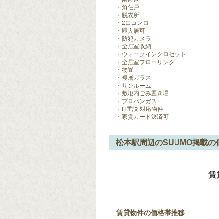
角住戸
脱衣所
2口コンロ
即入居可
防犯カメラ
全居室収納
ウォークインクロゼット
全居室フローリング
物置
複層ガラス
サンルーム
敷地内ごみ置き場
プロパンガス
IT重説 対応物件
家賃カード決済可
松本駅周辺のSUUMO掲載の
賃
賃貸物件の価格帯推移