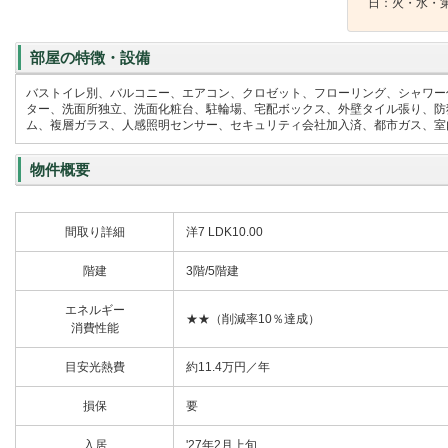
日：火・水・
部屋の特徴・設備
バストイレ別、バルコニー、エアコン、クロゼット、フローリング、シャワー
ター、洗面所独立、洗面化粧台、駐輪場、宅配ボックス、外壁タイル張り、防犯
ム、複層ガラス、人感照明センサー、セキュリティ会社加入済、都市ガス、室内
物件概要
間取り詳細
洋7 LDK10.00
階建
3階/5階建
エネルギー
★★（削減率10％達成）
消費性能
目安光熱費
約11.4万円／年
損保
要
入居
'27年2月上旬