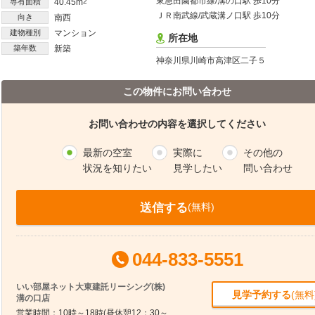
東急田園都市線/溝の口駅 歩10分
専有面積
40.45m
2
ＪＲ南武線/武蔵溝ノ口駅 歩10分
向き
南西
建物種別
マンション
所在地
築年数
新築
神奈川県川崎市高津区二子５
この物件にお問い合わせ
お問い合わせの内容を選択してください
最新の空室
実際に
その他の
状況を知りたい
見学したい
問い合わせ
送信する
(無料)
044-833-5551
いい部屋ネット大東建託リーシング(株)
見学予約する
(無料
溝の口店
営業時間：10時～18時(昼休憩12：30～