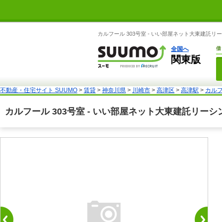
カルフール 303号室 - いい部屋ネット大東建託
全国へ
借
関東版
不動産・住宅サイト SUUMO
>
賃貸
>
神奈川県
>
川崎市
>
高津区
>
高津駅
>
カルフ
カルフール 303号室 - いい部屋ネット大東建託リー