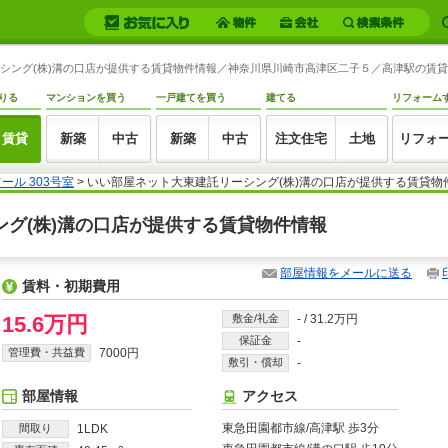
リーシング(株)溝の口店が提供する賃貸物件情報／神奈川県川崎市高津区二子５／高津駅の賃貸物件
りる
マンションを買う
一戸建てを買う
建てる
リフォーム
賃貸
新築
中古
新築
中古
注文住宅
土地
リフォ
ール 303号室
> いい部屋ネット大東建託リーシング(株)溝の口店が提供する賃貸物
シング(株)溝の口店が提供する賃貸物件情報
部屋情報をメールに送る
賃料・初期費用
15.6万円
敷金/礼金
-
/
31.2万円
保証金
-
管理費・共益費
7000円
敷引・償却
-
部屋情報
アクセス
東急田園都市線/高津駅 歩3分
間取り
1LDK