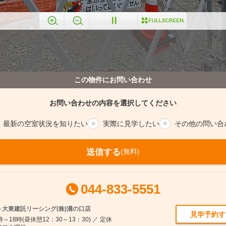
この物件にお問い合わせ
お問い合わせの内容を選択してください
最新の空室
状況を知りたい
実際に
見学したい
その他の
問い合
送信する
(無料)
044-833-5551
大東建託リーシング(株)溝の口店
見学予約す
～18時(昼休憩12：30～13：30) ／ 定休