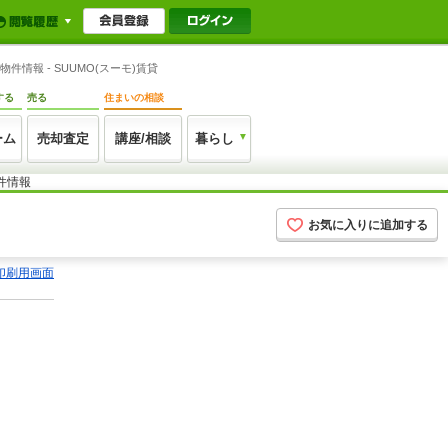
情報 - SUUMO(スーモ)賃貸
する
売る
住まいの相談
ーム
売却査定
講座/相談
暮らし
件情報
お気に入りに追加する
印刷用画面