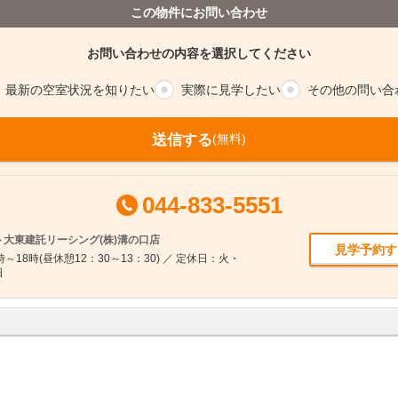
この物件にお問い合わせ
お問い合わせの内容を選択してください
最新の空室
状況を知りたい
実際に
見学したい
その他の
問い合
送信する
(無料)
044-833-5551
大東建託リーシング(株)溝の口店
見学予約す
～18時(昼休憩12：30～13：30) ／ 定休日：火・
日