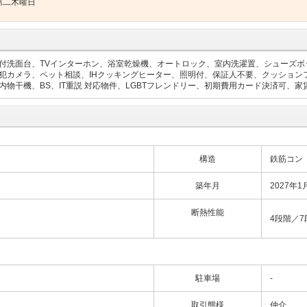
第二木曜日
付洗面台、TVインターホン、浴室乾燥機、オートロック、室内洗濯置、シューズボ
カメラ、ペット相談、IHクッキングヒーター、照明付、保証人不要、クッションフ
物干機、BS、IT重説 対応物件、LGBTフレンドリー、初期費用カード決済可、家
構造
鉄筋コン
築年月
2027年1
断熱性能
4段階／7
駐車場
-
取引態様
仲介