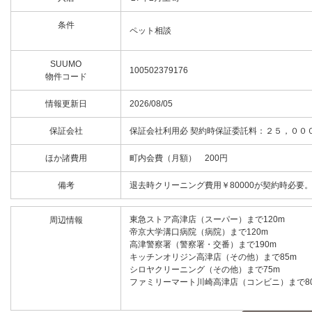
条件
ペット相談
SUUMO
100502379176
物件コード
情報更新日
2026/08/05
保証会社
保証会社利用必 契約時保証委託料：２５，００
ほか諸費用
町内会費（月額） 200円
備考
退去時クリーニング費用￥80000が契約時必要。/更
東急ストア高津店（スーパー）まで120m
周辺情報
帝京大学溝口病院（病院）まで120m
高津警察署（警察署・交番）まで190m
キッチンオリジン高津店（その他）まで85m
シロヤクリーニング（その他）まで75m
ファミリーマート川崎高津店（コンビニ）まで8