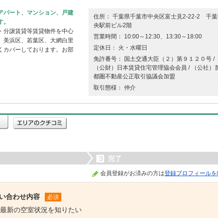
アパート、マンション、戸建
住所： 千葉県千葉市中央区富士見2-22-2 千
す。
央駅前ビル2階
・分譲賃貸等賃貸物件を中心
営業時間： 10:00～12:30、13:30～18:00
、美浜区、若葉区、大網白里
定休日： 火・水曜日
くカバーしております。お部
免許番号： 国土交通大臣（２）第９１２０号 /
（公財）日本賃貸住宅管理協会会員 / （公社）
都圏不動産公正取引協議会加盟
取引態様： 仲介
３
完了
会員登録がお済みの方は
登録プロフィールを
い合わせ内容
必須
最新の空室状況を知りたい