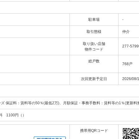
駐車場
-
取引態様
仲介
取り扱い店舗
277-5799
物件コード
総戸数
768戸
次回更新予定日
2026/08/
ズ 保証料：賃料等の50％(最低2万)、月額保証・事務手数料：賃料等の1％(更新料無
料 1100円（）
携帯用QRコード