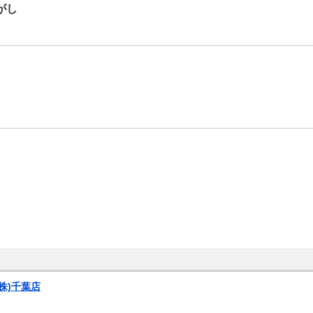
がし
株)千葉店