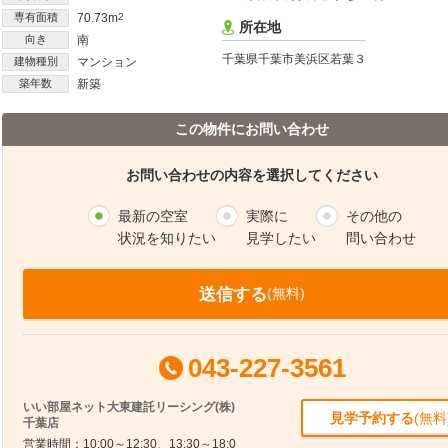
専有面積
70.73m
2
所在地
向き
南
千葉県千葉市美浜区若葉３
建物種別
マンション
築年数
新築
この物件にお問い合わせ
お問い合わせの内容を選択してください
最新の空室
実際に
その他の
状況を知りたい
見学したい
問い合わせ
送信する
(無料)
043-227-3561
いい部屋ネット大東建託リーシング(株)
見学予約する
(無料
千葉店
営業時間：10:00～12:30、13:30～18:0