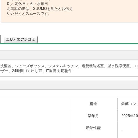
0 ／ 定休日：火・水曜日
お電話の際は、SUUMOを見たとお伝え
いただくとスムーズです。
内洗濯置、シューズボックス、システムキッチン、追焚機能浴室、温水洗浄便座、エ
ー、24時間ゴミ出し可、IT重説 対応物件
構造
鉄筋コン
築年月
2025年1
断熱性能
-