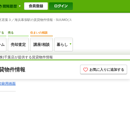
若葉３／海浜幕張駅の賃貸物件情報 - SUUMO(ス
する
売る
住まいの相談
ーム
売却査定
講座/相談
暮らし
(株)千葉店が提供する賃貸物件情報
賃貸物件情報
お気に入りに追加する
印刷用画面