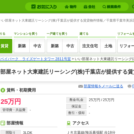
- いい部屋ネット大東建託リーシング(株)千葉店が提供する賃貸物件情報／千葉県千葉市美浜区
りる
マンションを買う
一戸建てを買う
建てる
リフォーム
賃貸
新築
中古
新築
中古
注文住宅
土地
リフォ
ベイパーク ライズゲートタワー 2811号室
> いい部屋ネット大東建託リーシング
いい部屋ネット大東建託リーシング(株)千葉店が提供する
部屋情報をメールに送る
賃料・初期費用
25万円
敷金/礼金
25万円
/
25万円
保証金
-
管理費・共益費
-
敷引・償却
-
部屋情報
アクセス
ＪＲ京葉線/海浜幕張駅 歩18分
間取り
3LDK