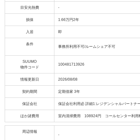
目安光熱費
-
損保
1.66万円2年
入居
即
条件
事務所利用不可/ルームシェア不可
SUUMO
100481713926
物件コード
情報更新日
2026/08/08
契約期間
定期借家 3年
保証会社
保証会社利用必 詳細1:レジデンシャルパートナー
ほか諸費用
室内清掃費用 108924円 コールセンター利用
周辺情報
-