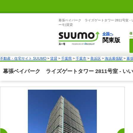
幕張ベイパーク ライズゲートタワー 2811号室 
ーモ)賃貸
全国へ
借
関東版
不動産・住宅サイト SUUMO
>
賃貸
>
千葉県
>
千葉市
>
美浜区
>
海浜幕張駅
>
幕張
幕張ベイパーク ライズゲートタワー 2811号室 - 