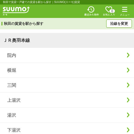
秋田で賃貸一戸建ての賃貸を駅から探す｜SUUMO(スーモ)賃貸
0
秋田の賃貸を駅から探す
沿線を変更
ＪＲ奥羽本線
院内
横堀
三関
上湯沢
湯沢
下湯沢