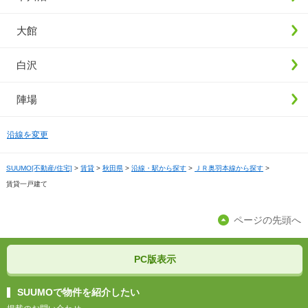
大館
白沢
陣場
沿線を変更
SUUMO[不動産/住宅]
>
賃貸
>
秋田県
>
沿線・駅から探す
>
ＪＲ奥羽本線から探す
>
賃貸一戸建て
ページの先頭へ
PC版表示
SUUMOで物件を紹介したい