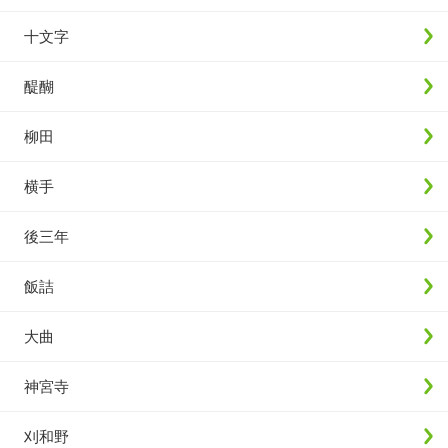
十文字
醍醐
柳田
横手
後三年
飯詰
大曲
神宮寺
刈和野