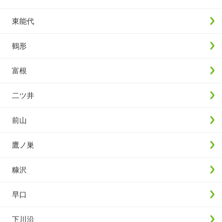
東能代
鶴形
富根
二ツ井
前山
鷹ノ巣
糠沢
早口
下川沿