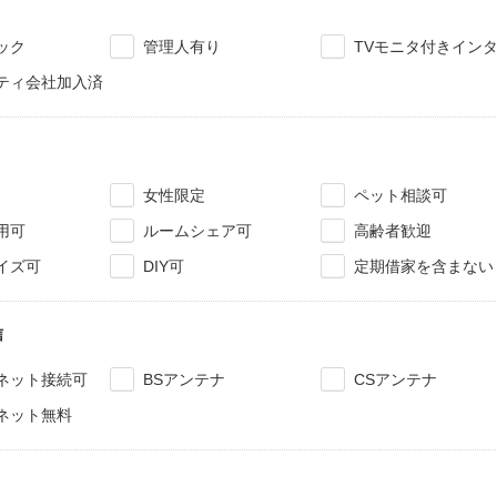
ィ
ック
管理人有り
TVモニタ付きイン
ティ会社加入済
女性限定
ペット相談可
用可
ルームシェア可
高齢者歓迎
イズ可
DIY可
定期借家を含まない
信
ネット接続可
BSアンテナ
CSアンテナ
ネット無料