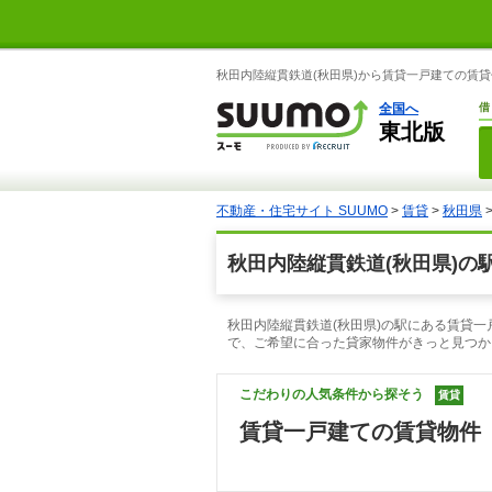
秋田内陸縦貫鉄道(秋田県)から賃貸一戸建ての賃貸
全国へ
借
東北版
不動産・住宅サイト SUUMO
>
賃貸
>
秋田県
秋田内陸縦貫鉄道(秋田県)の
秋田内陸縦貫鉄道(秋田県)の駅にある賃貸一
で、ご希望に合った貸家物件がきっと見つか
こだわりの人気条件から探そう
賃貸
賃貸一戸建ての賃貸物件