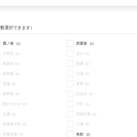
複数選択できます）
鷹ノ巣
西鷹巣
(1)
(1)
大野台
合川
(0)
(0)
米内沢
桂瀬
(0)
(0)
前田南
小渕
(0)
(0)
荒瀬
萱草
(0)
(0)
岩野目
比立内
(0)
(0)
阿仁マタギ
戸沢
(0)
(0)
左通
羽後中里
(0)
(0)
羽後長戸呂
八津
(0)
(0)
羽後太田
角館
(0)
(2)