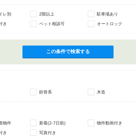
イレ別
2階以上
駐車場あり
付き
ペット相談可
オートロック
この条件で検索する
鉄骨系
木造
着物件
新着(2-7日前)
物件動画付き
付き
写真付き