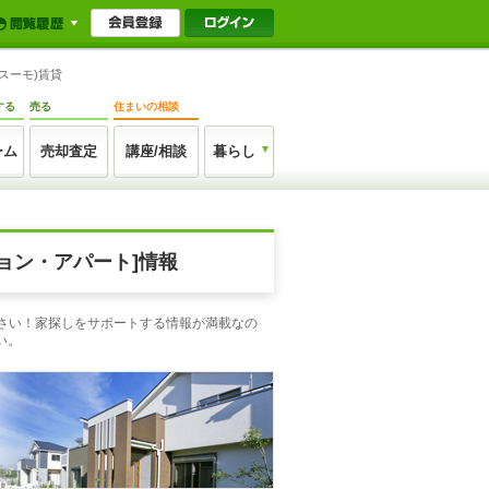
スーモ)賃貸
する
売る
住まいの相談
ーム
売却査定
講座/相談
暮らし
ョン・アパート]情報
下さい！家探しをサポートする情報が満載なの
い。