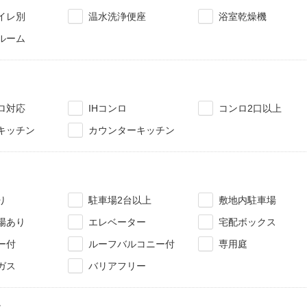
イレ別
温水洗浄便座
浴室乾燥機
ルーム
ロ対応
IHコンロ
コンロ2口以上
キッチン
カウンターキッチン
り
駐車場2台以上
敷地内駐車場
場あり
エレベーター
宅配ボックス
ー付
ルーフバルコニー付
専用庭
ガス
バリアフリー