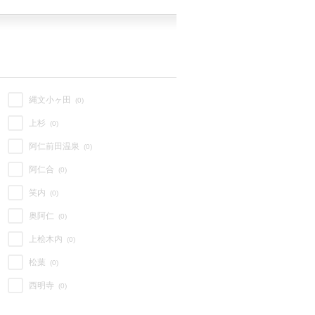
縄文小ヶ田
(0)
上杉
(0)
阿仁前田温泉
(0)
阿仁合
(0)
笑内
(0)
奥阿仁
(0)
上桧木内
(0)
松葉
(0)
西明寺
(0)