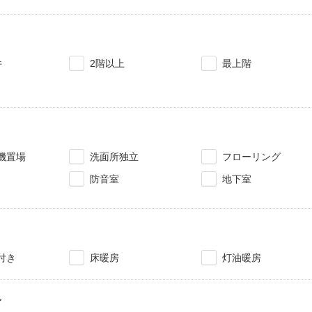
件
2階以上
最上階
機置場
洗面所独立
フローリング
防音室
地下室
付き
床暖房
灯油暖房
レ