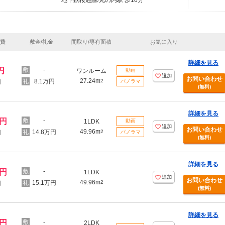
地下鉄桜通線/丸の内駅 歩10分
理費
敷金/礼金
間取り/専有面積
お気に入り
詳細を見る
円
-
ワンルーム
動画
追加
お問い合わせ
27.24m
8.1万円
2
円
パノラマ
(無料)
詳細を見る
万円
-
1LDK
動画
追加
お問い合わせ
49.96m
14.8万円
2
円
パノラマ
(無料)
詳細を見る
万円
-
1LDK
追加
お問い合わせ
49.96m
15.1万円
2
円
(無料)
詳細を見る
万円
-
2LDK