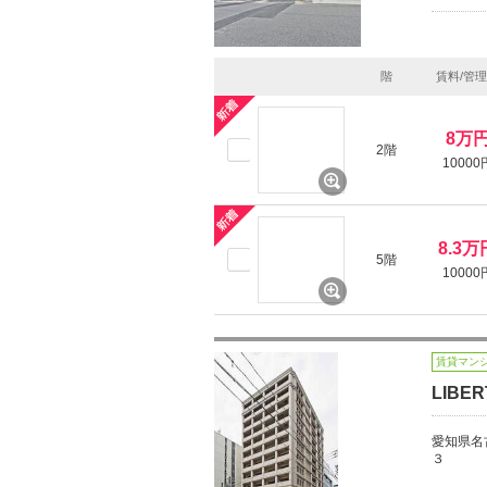
階
賃料/管
8万
2階
10000
8.3万
5階
10000
賃貸マン
LIBER
愛知県名
３