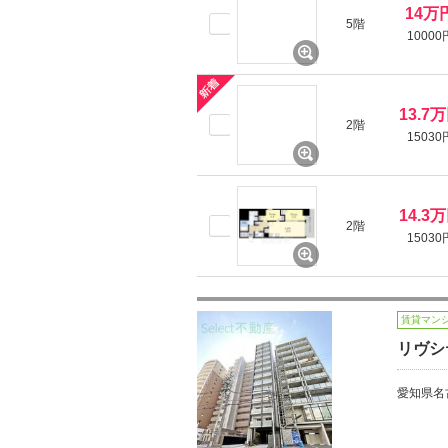
14万
5階
10000
13.7
2階
15030
14.3
2階
15030
賃貸マン
リヴシ
愛知県名