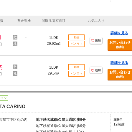
理費
敷金/礼金
間取り/専有面積
お気に入り
詳細を見る
円
-
1LDK
動画
追加
お問い合わせ
29.92m
-
2
円
パノラマ
(無料)
詳細を見る
円
-
1LDK
動画
追加
お問い合わせ
29.5m
-
2
円
パノラマ
(無料)
ション
TA CARINO
古屋市中区丸の内
地下鉄名城線/久屋大通駅 歩9分
築9年
12階建
地下鉄桜通線/久屋大通駅 歩9分