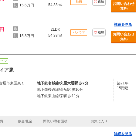
動画
追加
お問い合わせ
54.38m
15.6万円
2
円
(無料)
詳細を見る
万円
-
2LDK
パノラマ
追加
お問い合わせ
54.38m
15.8万円
2
円
(無料)
ション
ィア泉
古屋市東区泉１
地下鉄名城線/久屋大通駅 歩7分
築21年
15階建
地下鉄桜通線/高岳駅 歩10分
地下鉄東山線/栄駅 歩11分
理費
敷金/礼金
間取り/専有面積
お気に入り
詳細を見る