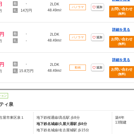
円
-
2LDK
パノラマ
追加
お問い合わせ
48.49m
14万円
2
円
(無料)
詳細を見る
万円
-
2LDK
パノラマ
追加
お問い合わせ
48.49m
-
2
円
(無料)
詳細を見る
万円
-
2LDK
動画
追加
お問い合わせ
48.49m
15.8万円
2
円
(無料)
ション
ティ泉
古屋市東区泉１
地下鉄桜通線/高岳駅 歩8分
築4年
13階建
地下鉄名城線/久屋大通駅 歩8分
地下鉄名城線/名古屋城駅 歩15分