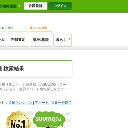
する
売る
住まいの相談
ーム
売却査定
講座/相談
暮らし
 検索結果
を借りるなら、お部屋探しのSUUMO（スー
マンション・賃貸アパート情報探しをサポー
込む：
賃貸マンション
|
アパート
|
賃貸一戸建て