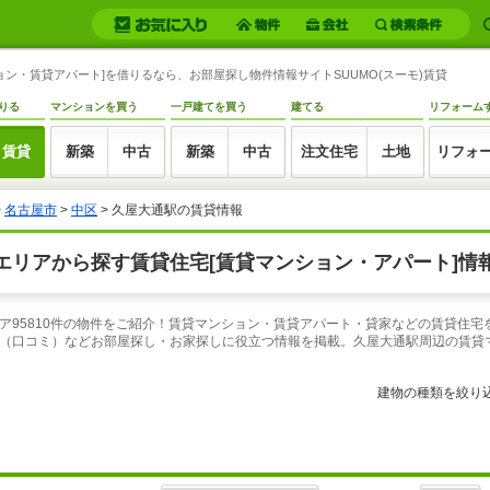
ン・賃貸アパート]を借りるなら、お部屋探し物件情報サイトSUUMO(スーモ)賃貸
りる
マンションを買う
一戸建てを買う
建てる
リフォーム
賃貸
新築
中古
新築
中古
注文住宅
土地
リフォ
>
名古屋市
>
中区
> 久屋大通駅の賃貸情報
リアから探す賃貸住宅[賃貸マンション・アパート]情報
ア95810件の物件をご紹介！賃貸マンション・賃貸アパート・貸家などの賃貸住宅
（口コミ）などお部屋探し・お家探しに役立つ情報を掲載。久屋大通駅周辺の賃貸
建物の種類を絞り