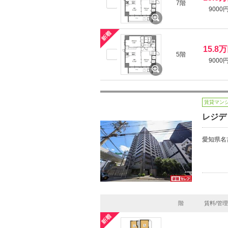
7階
9000
15.8
5階
9000
賃貸マン
レジデ
愛知県名
階
賃料/管