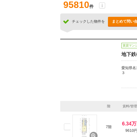
95810
件
チェックした物件を
まとめて問い
賃貸マン
地下鉄
愛知県名
３
階
賃料/管
6.34
7階
9610