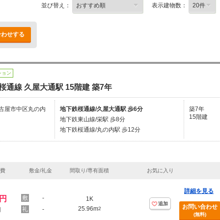
並び替え：
表示建物数：
合わせする
ション
桜通線 久屋大通駅 15階建 築7年
古屋市中区丸の内
地下鉄桜通線/久屋大通駅 歩6分
築7年
15階建
地下鉄東山線/栄駅 歩8分
地下鉄桜通線/丸の内駅 歩12分
理費
敷金/礼金
間取り/専有面積
お気に入り
詳細を見る
万円
-
1K
追加
お問い合わせ
25.96m
-
2
円
(無料)