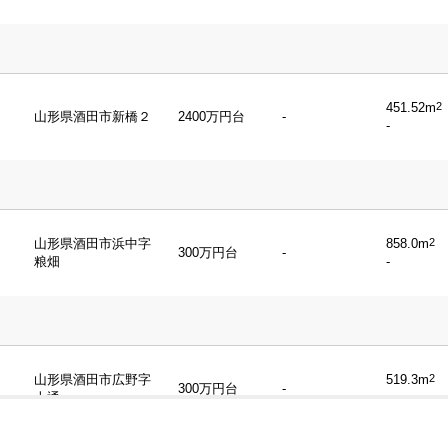
山形県酒田市亀ケ崎
358.81m
2
1300万円台
5LDK+S
２
163.36m
2
昌保
451.52m
2
山形県酒田市新橋２
2400万円台
-
-
山形県酒田市亀ケ崎
181.46m
2
200万円台
2DK
３
73.54m
2
山形県酒田市浜中字
858.0m
2
300万円台
-
粮畑
-
山形県酒田市大宮町
359.73m
2
2000万円台
3LDK
３
281.88m
2
山形県酒田市広野字
519.3m
2
300万円台
-
上通
-
244.18m
2
山形県酒田市錦町１
1100万円台
3DK
109.49m
2