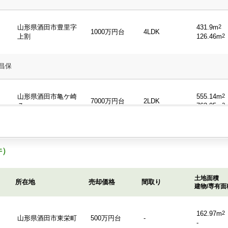
山形県酒田市豊里字
431.9m
2
1000万円台
4LDK
上割
126.46m
2
昌保
山形県酒田市亀ケ崎
555.14m
2
7000万円台
2LDK
７
763.05m
2
件）
山形県酒田市豊里字
431.9m
2
1000万円台
4LDK
大割
126.46m
2
土地面積
所在地
売却価格
間取り
建物/専有面
昌保
162.97m
2
山形県酒田市東栄町
500万円台
-
-