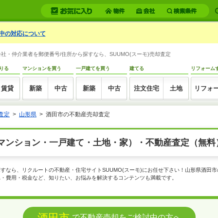
中の対応について
・仲介業者を郵便番号/住所から探すなら、SUUMO(スーモ)売却査定
りる
マンションを買う
一戸建てを買う
建てる
リフォーム
賃貸
新築
中古
新築
中古
注文住宅
土地
リフォ
査定
山形県
酒田市の不動産売却査定
マンション・一戸建て・土地・家）・不動産査定（無料
すなら、リクルートの不動産・住宅サイトSUUMO(スーモ)にお任せ下さい！山形県酒田
れ・費用・税金など、知りたい、お悩みを解決するコンテンツも満載です。
酒田市
で不動産売却をご検討中の方へ