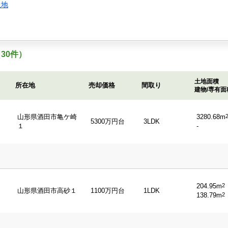
土地
30件）
土地面積
所在地
売却価格
間取り
建物/専有面
山形県酒田市亀ケ崎
3280.68m
5300万円台
3LDK
１
-
204.95m
2
山形県酒田市高砂１
1100万円台
1LDK
138.79m
2