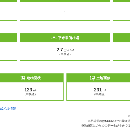
-
平米単価相場
2.7
万円/m²
（中央値）
建物面積
土地面積
123
231
m²
m²
（中央値）
（中央値）
却相場情報
※相場価格はSUUMOでの最終
※数値算出のためのデータが十分では