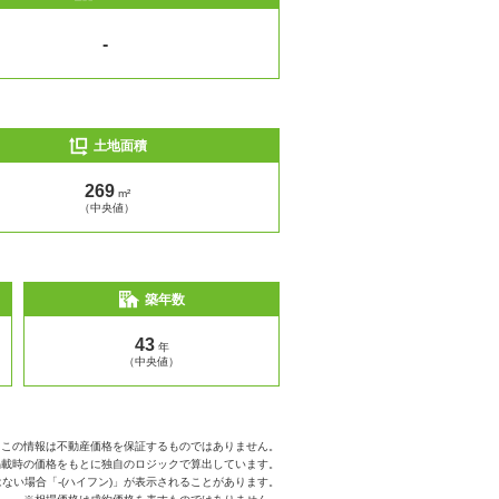
-
土地面積
269
m²
（中央値）
築年数
43
年
（中央値）
※この情報は不動産価格を保証するものではありません。
掲載時の価格をもとに独自のロジックで算出しています。
ない場合「-(ハイフン)」が表示されることがあります。