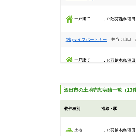
一戸建て
ＪＲ陸羽西線/酒田
(株)ライフパートナー
担当：山口 
一戸建て
ＪＲ羽越本線/酒田
山一不動産(株)
酒田市の土地売却実績一覧（13
一戸建て
ＪＲ羽越本線/酒田
物件種別
沿線・駅
(株)ライフパートナー
担当：山口 
土地
ＪＲ羽越本線/酒田