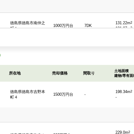
徳島県徳島市南仲之
131.22m
2
1000万円台
7DK
町１
181.07m
2
）
徳島県徳島市富田橋
-
900万円台
4DK+S
８
-
土地面積
所在地
売却価格
間取り
建物/専有面
徳島県徳島市吉野本
198.34m
2
1500万円台
-
町４
-
229.0m
2