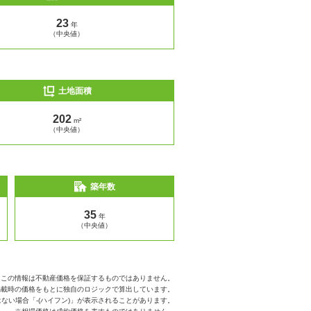
23
年
（中央値）
土地面積
202
m²
（中央値）
築年数
35
年
（中央値）
※この情報は不動産価格を保証するものではありません。
掲載時の価格をもとに独自のロジックで算出しています。
ない場合「-(ハイフン)」が表示されることがあります。