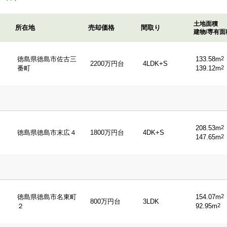
土地面積
所在地
売却価格
間取り
建物/専有面
徳島県徳島市佐古三
133.58m
2
2200万円台
4LDK+S
番町
139.12m
2
208.53m
2
徳島県徳島市末広４
1800万円台
4DK+S
147.65m
2
徳島県徳島市名東町
154.07m
2
800万円台
3LDK
２
92.95m
2