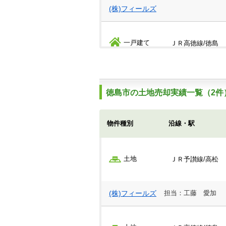
(株)フィールズ
一戸建て
ＪＲ高徳線/徳島
(株)フィールズ
徳島市の土地売却実績一覧（2件
一戸建て
ＪＲ牟岐線/二軒屋
物件種別
沿線・駅
(株)フィールズ
土地
ＪＲ予讃線/高松
(株)フィールズ
担当：工藤 愛加