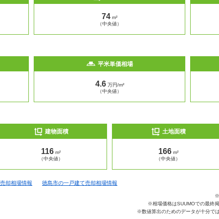
74
m²
（中央値）
平米単価相場
4.6
万円/m²
（中央値）
建物面積
土地面積
116
166
m²
m²
（中央値）
（中央値）
売却相場情報
徳島市の一戸建て売却相場情報
※相場価格はSUUMOでの最終
※数値算出のためのデータが十分では