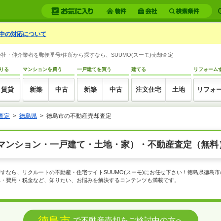
中の対応について
・仲介業者を郵便番号/住所から探すなら、SUUMO(スーモ)売却査定
りる
マンションを買う
一戸建てを買う
建てる
リフォーム
賃貸
新築
中古
新築
中古
注文住宅
土地
リフォ
査定
徳島県
徳島市の不動産売却査定
マンション・一戸建て・土地・家）・不動産査定（無料
すなら、リクルートの不動産・住宅サイトSUUMO(スーモ)にお任せ下さい！徳島県徳島
れ・費用・税金など、知りたい、お悩みを解決するコンテンツも満載です。
徳島市
で不動産売却をご検討中の方へ