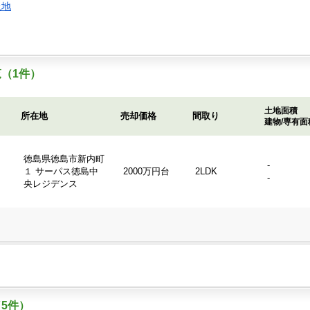
土地
（1件）
土地面積
所在地
売却価格
間取り
建物/専有面
徳島県徳島市新内町
-
１ サーパス徳島中
2000万円台
2LDK
-
央レジデンス
5件）