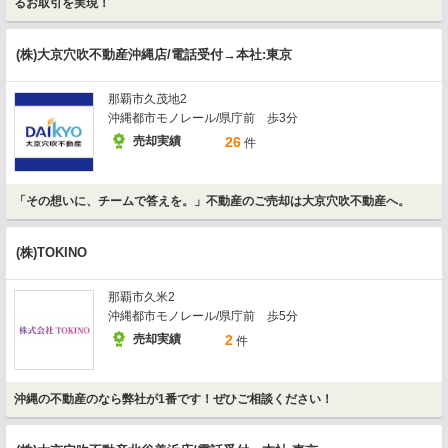
るお取引を実現！
(株)大京穴吹不動産沖縄店/電話受付→本社:東京
那覇市久茂地2
沖縄都市モノレール/県庁前 歩3分
売却実績
26
件
「その想いに、チームで答えを。」不動産のご売却は大京穴吹不動産へ。
(株)TOKINO
那覇市久米2
沖縄都市モノレール/県庁前 歩5分
売却実績
2
件
沖縄の不動産のなら弊社が1番です！ぜひご相談ください！