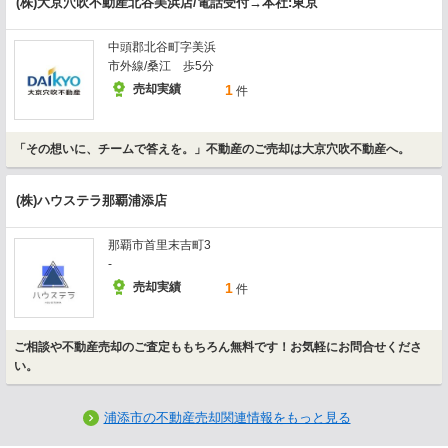
(株)大京穴吹不動産北谷美浜店/電話受付→本社:東京
中頭郡北谷町字美浜
市外線/桑江 歩5分
売却実績
1
件
「その想いに、チームで答えを。」不動産のご売却は大京穴吹不動産へ。
(株)ハウステラ那覇浦添店
那覇市首里末吉町3
-
売却実績
1
件
ご相談や不動産売却のご査定ももちろん無料です！お気軽にお問合せくださ
い。
浦添市の不動産売却関連情報をもっと見る