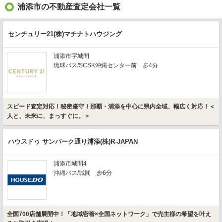
浦添市の不動産査定会社一覧
センチュリー21(株)マチナトハウジング
浦添市字城間
琉球バス/SCSK沖縄センター前 歩4分
スピード査定対応！秘密厳守！那覇・浦添を中心に県内全域、幅広く対応！＜
人と、未来に、まっすぐに。＞
ハウスドゥ サンパーク通り浦添(株)R-JAPAN
浦添市城間4
沖縄バス/城間 歩6分
全国700店舗展開中！「地域密着×全国ネットワーク」で売主様の希望を叶え