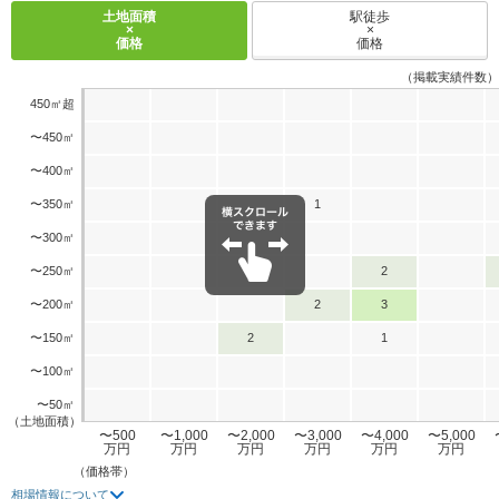
土地面積
駅徒歩
×
×
価格
価格
（掲載実績件数）
450㎡超
〜450㎡
〜400㎡
〜350㎡
1
〜300㎡
〜250㎡
2
〜200㎡
2
3
〜150㎡
2
1
〜100㎡
〜50㎡
（土地面積）
〜500
〜1,000
〜2,000
〜3,000
〜4,000
〜5,000
万円
万円
万円
万円
万円
万円
（価格帯）
相場情報について