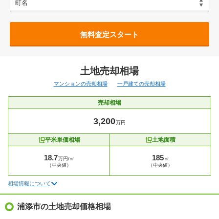
無料査定スタート
土地売却相場
マンションの売却相場
一戸建ての売却相場
売却相場
3,200
万円
平米単価相場
土地面積
18.7
185
万円/㎡
㎡
（中央値）
（中央値）
相場情報について
浦添市の土地売却価格相場