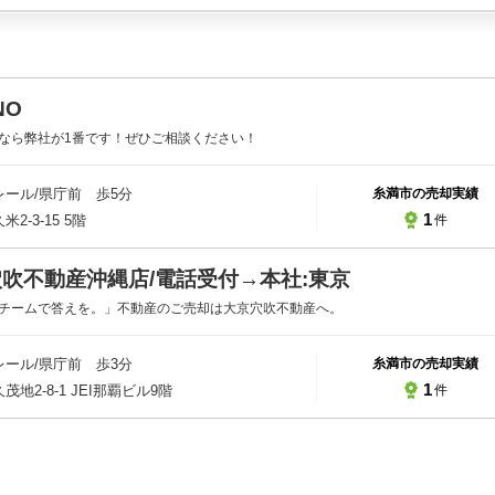
NO
なら弊社が1番です！ぜひご相談ください！
ール/県庁前 歩5分
糸満市の売却実績
1
件
2-3-15 5階
穴吹不動産沖縄店/電話受付→本社:東京
チームで答えを。」不動産のご売却は大京穴吹不動産へ。
ール/県庁前 歩3分
糸満市の売却実績
1
件
地2-8-1 JEI那覇ビル9階