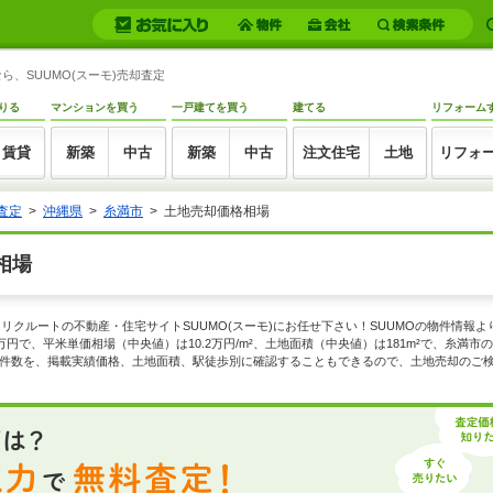
、SUUMO(スーモ)売却査定
りる
マンションを買う
一戸建てを買う
建てる
リフォーム
賃貸
新築
中古
新築
中古
注文住宅
土地
リフォ
査定
沖縄県
糸満市
土地売却価格相場
相場
リクルートの不動産・住宅サイトSUUMO(スーモ)にお任せ下さい！SUUMOの物件情報
円で、平米単価相場（中央値）は10.2万円/m²、土地面積（中央値）は181m²で、糸満市の
載実績件数を、掲載実績価格、土地面積、駅徒歩別に確認することもできるので、土地売却のご