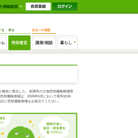
する
売る
住まいの相談
ーム
売却査定
講座/相談
暮らし
より独自に算出した、糸満市の土地売却価格相場情
売却価格相場は、2026年6月において前年比94.
検討に売却価格相場をお役立てください。