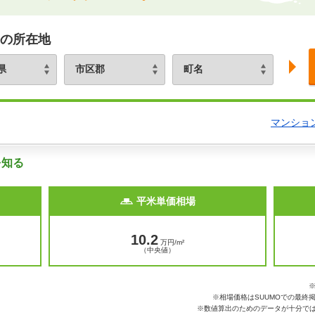
の所在地
マンショ
を知る
平米単価相場
10.2
万円/m²
（中央値）
※相場価格はSUUMOでの最終
※数値算出のためのデータが十分では