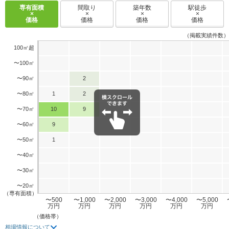
専有面積
間取り
築年数
駅徒歩
×
×
×
×
価格
価格
価格
価格
（掲載実績件数）
100㎡超
〜100㎡
〜90㎡
2
〜80㎡
1
2
〜70㎡
10
9
〜60㎡
9
〜50㎡
1
〜40㎡
〜30㎡
〜20㎡
（専有面積）
〜500
〜1,000
〜2,000
〜3,000
〜4,000
〜5,000
万円
万円
万円
万円
万円
万円
（価格帯）
相場情報について