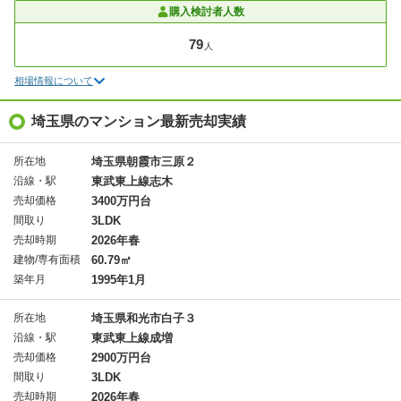
購入検討者人数
79
人
相場情報について
埼玉県のマンション最新売却実績
所在地
埼玉県朝霞市三原２
沿線・駅
東武東上線志木
売却価格
3400万円台
間取り
3LDK
売却時期
2026年春
建物/専有面積
60.79㎡
築年月
1995年1月
所在地
埼玉県和光市白子３
沿線・駅
東武東上線成増
売却価格
2900万円台
間取り
3LDK
売却時期
2026年春