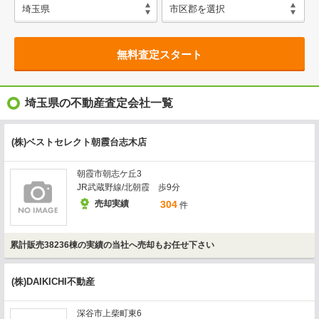
無料査定スタート
埼玉県の不動産査定会社一覧
(株)ベストセレクト朝霞台志木店
朝霞市朝志ケ丘3
JR武蔵野線/北朝霞 歩9分
売却実績
304
件
累計販売38236棟の実績の当社へ売却もお任せ下さい
(株)DAIKICHI不動産
深谷市上柴町東6