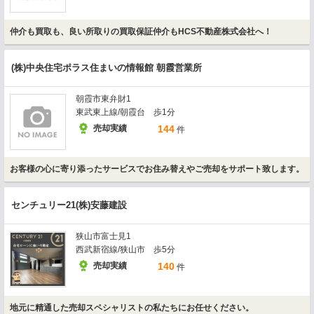
仲介も買取も、良い所取りの買取保証仲介もHCS不動産株式会社へ！
(株)中央住宅ポラス住まいの情報館 朝霞営業所
朝霞市東弁財1
東武東上線/朝霞台 歩1分
売却実績
144
件
お客様の心に寄り添ったサービスでお住み替えやご売却をサポート致します。
センチュリー21(株)安藤建設
狭山市富士見1
西武新宿線/狭山市 歩5分
売却実績
140
件
地元に精通した売却スペシャリストの私たちにお任せください。