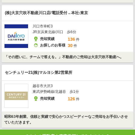
(株)大京穴吹不動産川口店/電話受付→本社:東京
川口市幸町3
JR京浜東北線/川口 歩6分
売却実績
136
件
お探しのお客様
30
件
「その想いに、チームで答えを。」不動産のご売却は大京穴吹不動産へ。
センチュリー21(株)マルヨシ第2営業所
越谷市大沢3
東武伊勢崎線/北越谷 歩1分
売却実績
126
件
昭和63年創業、信頼と実績で安心かつスピーディーなご売却をお手伝いさせ
ていただきます。