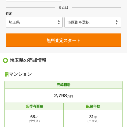
または
住所
無料査定スタート
埼玉県の売却情報
マンション
売却相場
2,798
万円
専有面積
築年数
68
31
㎡
年
（中央値）
（中央値）