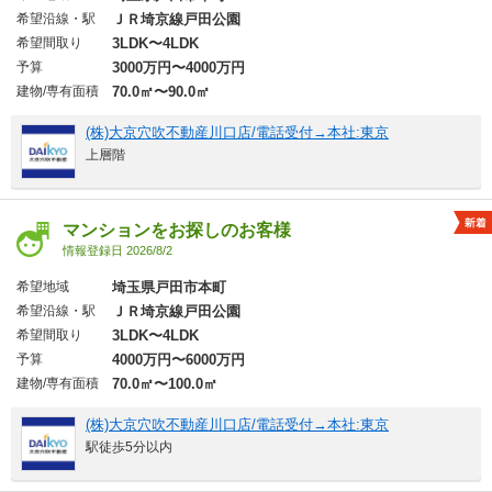
希望沿線・駅
ＪＲ埼京線戸田公園
希望間取り
3LDK〜4LDK
予算
3000万円〜4000万円
建物/専有面積
70.0㎡〜90.0㎡
(株)大京穴吹不動産川口店/電話受付→本社:東京
上層階
マンションをお探しのお客様
情報登録日 2026/8/2
希望地域
埼玉県戸田市本町
希望沿線・駅
ＪＲ埼京線戸田公園
希望間取り
3LDK〜4LDK
予算
4000万円〜6000万円
建物/専有面積
70.0㎡〜100.0㎡
(株)大京穴吹不動産川口店/電話受付→本社:東京
駅徒歩5分以内