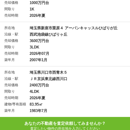
売却価格
1000万円台
間取り
1K
売却時期
2026年夏
所在地
埼玉県新座市栗原４ アーバンキャッスルひばりが丘
沿線・駅
西武池袋線ひばりヶ丘
売却価格
3600万円台
間取り
3LDK
売却時期
2026年07月
築年月
2007年1月
所在地
埼玉県川口市西青木５
沿線・駅
ＪＲ京浜東北線西川口
売却価格
2400万円台
間取り
4LDK
売却時期
2026年夏
建物/専有面積
83.95㎡
築年月
1983年7月
あなたの不動産を査定依頼してみませんか？
査定したい物件の所在地を入力してください