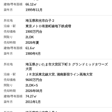
建物/専有面積
66.12㎡
築年月
1995年11月
所在地
埼玉県和光市白子２
沿線・駅
東京メトロ有楽町線地下鉄成増
売却価格
1900万円台
間取り
2LDK
売却時期
2026年夏
建物/専有面積
61.6㎡
築年月
1980年4月
所在地
埼玉県さいたま市大宮区下町３ グランドミッドタワーズ
大宮
沿線・駅
ＪＲ京浜東北線大宮, 湘南新宿ライン高海大宮
売却価格
9600万円台
間取り
2LDK+S
売却時期
2026年08月
建物/専有面積
74.27㎡
築年月
2011年1月