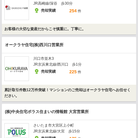
JR高崎線/深谷 歩30分
売却実績
254
件
お客様の大切な資産だからこそ慎重に。丁寧に。
オークラヤ住宅(株)西川口営業所
川口市並木3
JR京浜東北線/西川口 歩1分
売却実績
225
件
累計取引件数12万件突破！マンションのご売却はオークラヤ住宅へお任せく
ださい。
(株)中央住宅ポラス住まいの情報館 大宮営業所
さいたま市大宮区上小町
JR京浜東北線/大宮 歩15分