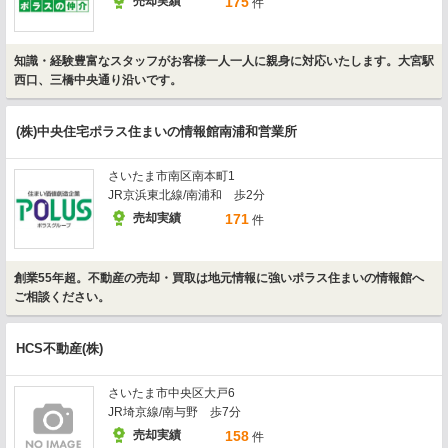
売却実績
175
件
知識・経験豊富なスタッフがお客様一人一人に親身に対応いたします。大宮駅
西口、三橋中央通り沿いです。
(株)中央住宅ポラス住まいの情報館南浦和営業所
さいたま市南区南本町1
JR京浜東北線/南浦和 歩2分
売却実績
171
件
創業55年超。不動産の売却・買取は地元情報に強いポラス住まいの情報館へ
ご相談ください。
HCS不動産(株)
さいたま市中央区大戸6
JR埼京線/南与野 歩7分
売却実績
158
件