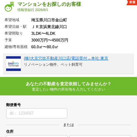
マンションをお探しのお客様
情報登録日 2026/8/1
希望地域
埼玉県川口市金山町
希望沿線・駅
ＪＲ京浜東北線川口
希望間取り
3LDK〜4LDK
予算
3000万円〜4500万円
建物/専有面積
60.0㎡〜80.0㎡
(株)大京穴吹不動産川口店/電話受付→本社:東京
リノベーション物件、ペット飼育可
あなたの不動産を査定依頼してみませんか？
査定したい物件の所在地を入力してください
郵便番号
または
住所