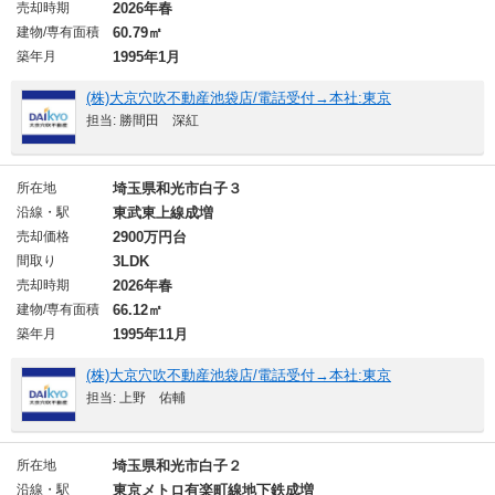
売却時期
2026年春
建物/専有面積
60.79㎡
築年月
1995年1月
(株)大京穴吹不動産池袋店/電話受付→本社:東京
担当: 勝間田 深紅
所在地
埼玉県和光市白子３
沿線・駅
東武東上線成増
売却価格
2900万円台
間取り
3LDK
売却時期
2026年春
建物/専有面積
66.12㎡
築年月
1995年11月
(株)大京穴吹不動産池袋店/電話受付→本社:東京
担当: 上野 佑輔
所在地
埼玉県和光市白子２
沿線・駅
東京メトロ有楽町線地下鉄成増