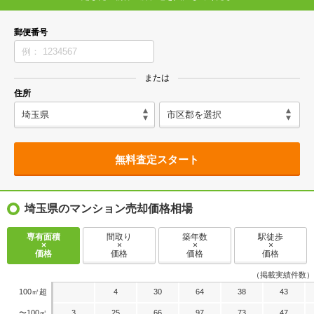
郵便番号
または
住所
無料査定スタート
埼玉県のマンション売却価格相場
専有面積
間取り
築年数
駅徒歩
×
×
×
×
価格
価格
価格
価格
（掲載実績件数）
100㎡超
4
30
64
38
43
〜100㎡
3
25
66
97
73
47