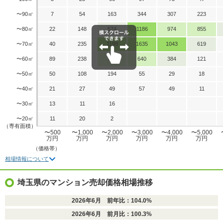
〜90㎡
7
54
163
344
307
223
〜80㎡
22
148
574
1186
974
855
〜70㎡
40
235
1199
1635
1043
619
〜60㎡
89
238
750
640
384
121
〜50㎡
50
108
194
55
29
18
〜40㎡
21
27
49
57
49
11
〜30㎡
13
11
16
〜20㎡
11
20
2
（専有面積）
〜500
〜1,000
〜2,000
〜3,000
〜4,000
〜5,000
万円
万円
万円
万円
万円
万円
（価格帯）
相場情報について
埼玉県のマンション売却価格相場推移
2026年6月 前年比：104.0%
2026年6月 前月比：100.3%