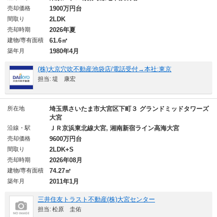
売却価格
1900万円台
間取り
2LDK
売却時期
2026年夏
建物/専有面積
61.6㎡
築年月
1980年4月
(株)大京穴吹不動産池袋店/電話受付→本社:東京
担当: 堤 康宏
所在地
埼玉県さいたま市大宮区下町３ グランドミッドタワーズ
大宮
沿線・駅
ＪＲ京浜東北線大宮, 湘南新宿ライン高海大宮
売却価格
9600万円台
間取り
2LDK+S
売却時期
2026年08月
建物/専有面積
74.27㎡
築年月
2011年1月
三井住友トラスト不動産(株)大宮センター
担当: 松原 圭佑