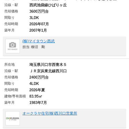
沿線・駅
西武池袋線ひばりヶ丘
売却価格
3600万円台
間取り
3LDK
売却時期
2026年07月
築年月
2007年1月
(株)マイタウン西武
担当: 柳沼 剛
所在地
埼玉県川口市西青木５
沿線・駅
ＪＲ京浜東北線西川口
売却価格
2400万円台
間取り
4LDK
売却時期
2026年夏
建物/専有面積
83.95㎡
築年月
1983年7月
オークラヤ住宅(株)西川口営業所