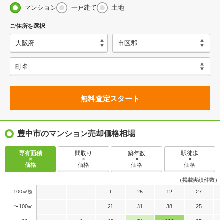
マンション
一戸建て
土地
ご住所を選択
無料査定スタート
豊中市のマンション売却価格相場
専有面積
間取り
築年数
駅徒歩
×
×
×
×
価格
価格
価格
価格
（掲載実績件数）
100㎡超
1
25
12
27
〜100㎡
21
31
38
25