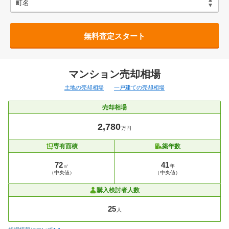
無料査定スタート
マンション売却相場
土地の売却相場
一戸建ての売却相場
売却相場
2,780
万円
専有面積
築年数
72
41
㎡
年
（中央値）
（中央値）
購入検討者人数
25
人