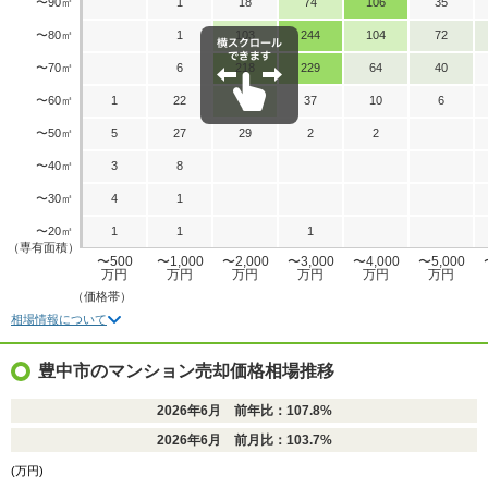
〜90㎡
1
18
74
106
35
〜80㎡
1
103
244
104
72
〜70㎡
6
218
229
64
40
〜60㎡
1
22
83
37
10
6
〜50㎡
5
27
29
2
2
〜40㎡
3
8
〜30㎡
4
1
〜20㎡
1
1
1
（専有面積）
〜500
〜1,000
〜2,000
〜3,000
〜4,000
〜5,000
万円
万円
万円
万円
万円
万円
（価格帯）
相場情報について
豊中市のマンション売却価格相場推移
2026年6月 前年比：107.8%
2026年6月 前月比：103.7%
(万円)