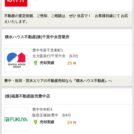
不動産の査定依頼、ご売却、ご相談は、ぜひ 当店で！ お客様目線にて お応
えいたします。
積水ハウス不動産(株)千里中央営業所
豊中市新千里東町1
北大阪急行/千里中央 歩3分
売却実績
25
件
豊中・吹田・茨木エリアの不動産売却なら『積水ハウス不動産』へ
(株)福屋不動産販売豊中店
豊中市本町4
阪急宝塚線/豊中 歩8分
売却実績
24
件