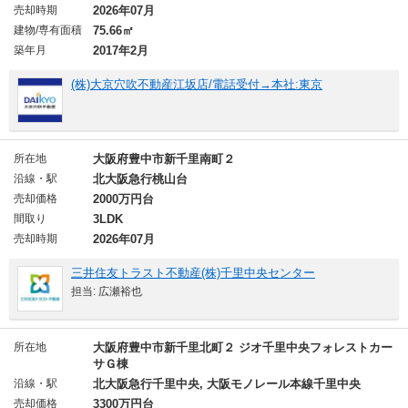
売却時期
2026年07月
建物/専有面積
75.66㎡
築年月
2017年2月
(株)大京穴吹不動産江坂店/電話受付→本社:東京
所在地
大阪府豊中市新千里南町２
沿線・駅
北大阪急行桃山台
売却価格
2000万円台
間取り
3LDK
売却時期
2026年07月
三井住友トラスト不動産(株)千里中央センター
担当: 広瀬裕也
所在地
大阪府豊中市新千里北町２ ジオ千里中央フォレストカー
サＧ棟
沿線・駅
北大阪急行千里中央, 大阪モノレール本線千里中央
売却価格
3300万円台