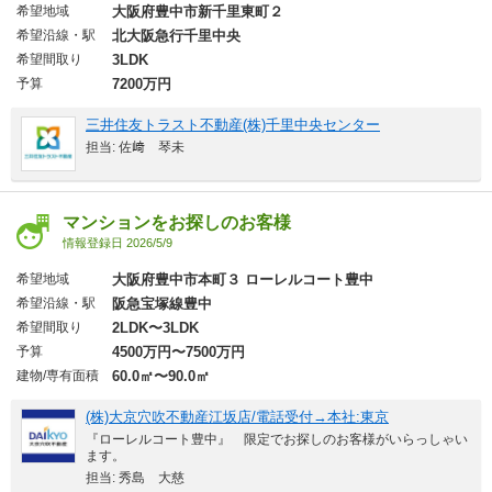
希望地域
大阪府豊中市新千里東町２
希望沿線・駅
北大阪急行千里中央
希望間取り
3LDK
予算
7200万円
三井住友トラスト不動産(株)千里中央センター
担当: 佐﨑 琴未
マンションをお探しのお客様
情報登録日 2026/5/9
希望地域
大阪府豊中市本町３ ローレルコート豊中
希望沿線・駅
阪急宝塚線豊中
希望間取り
2LDK〜3LDK
予算
4500万円〜7500万円
建物/専有面積
60.0㎡〜90.0㎡
(株)大京穴吹不動産江坂店/電話受付→本社:東京
『ローレルコート豊中』 限定でお探しのお客様がいらっしゃい
ます。
担当: 秀島 大慈