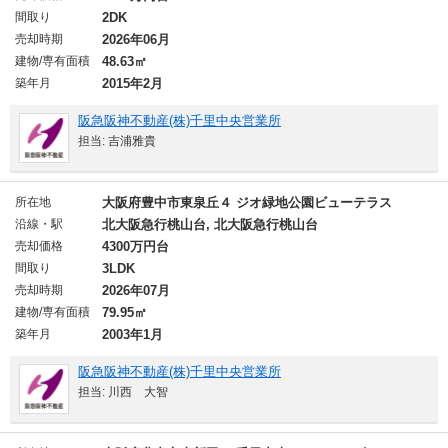
間取り
2DK
売却時期
2026年06月
建物/専有面積
48.63㎡
築年月
2015年2月
阪急阪神不動産(株)千里中央営業所
担当: 吉浦雅貴
所在地
大阪府豊中市東泉丘４ ジオ緑地公園ビューテラス
沿線・駅
北大阪急行桃山台, 北大阪急行桃山台
売却価格
4300万円台
間取り
3LDK
売却時期
2026年07月
建物/専有面積
79.95㎡
築年月
2003年1月
阪急阪神不動産(株)千里中央営業所
担当: 川西 大智