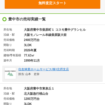
無料査定スタート
豊中市の売却実績一覧
所在地
大阪府豊中市柴原町１ コスモ豊中グランヒル
沿線・駅
大阪モノレール本線柴原阪大前
売却価格
2400万円台
間取り
3LDK
売却時期
2026年夏
建物/専有面積
77.63㎡
築年月
1999年11月
住友林業ホームサービス(株)北摂支店
担当: 山本 史弥
所在地
大阪府豊中市東泉丘１
沿線・駅
北大阪急行桃山台
売却価格
1200万円台
間取り
3LDK