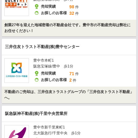
売却実績
98
件
お探しのお客様
32
件
創業27年を迎えた地域密着の不動産会社です。豊中市の不動産売却は弊社に
お任せください！
三井住友トラスト不動産(株)豊中センター
豊中市本町1
阪急宝塚線/豊中 歩1分
売却実績
71
件
お探しのお客様
2
件
不動産のご売却は、三井住友トラストグループの「三井住友トラスト不動産」
へ。
阪急阪神不動産(株)千里中央営業所
豊中市新千里東町1
北大阪急行/千里中央 歩1分