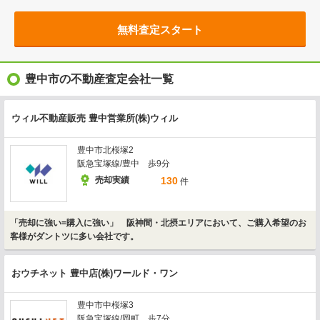
無料査定スタート
豊中市の不動産査定会社一覧
ウィル不動産販売 豊中営業所(株)ウィル
豊中市北桜塚2
阪急宝塚線/豊中 歩9分
売却実績
130
件
「売却に強い=購入に強い」 阪神間・北摂エリアにおいて、ご購入希望のお
客様がダントツに多い会社です。
おウチネット 豊中店(株)ワールド・ワン
豊中市中桜塚3
阪急宝塚線/岡町 歩7分