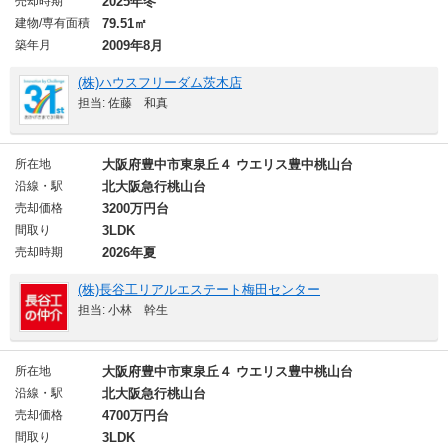
売却時期
2025年冬
建物/専有面積
79.51㎡
築年月
2009年8月
(株)ハウスフリーダム茨木店
担当: 佐藤 和真
所在地
大阪府豊中市東泉丘４ ウエリス豊中桃山台
沿線・駅
北大阪急行桃山台
売却価格
3200万円台
間取り
3LDK
売却時期
2026年夏
(株)長谷工リアルエステート梅田センター
担当: 小林 幹生
所在地
大阪府豊中市東泉丘４ ウエリス豊中桃山台
沿線・駅
北大阪急行桃山台
売却価格
4700万円台
間取り
3LDK