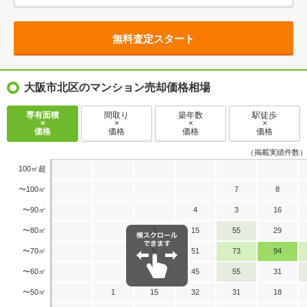
無料査定スタート
大阪市北区のマンション売却価格相場
専有面積
間取り
築年数
駅徒歩
×
×
×
×
価格
価格
価格
価格
（掲載実績件数）
100㎡超
〜100㎡
7
8
〜90㎡
4
3
16
〜80㎡
3
15
55
29
〜70㎡
8
51
73
94
〜60㎡
5
45
55
31
〜50㎡
1
15
32
31
18