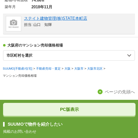
建物/専有面積
74.86㎡
築年月
2018年11月
ステイト建物管理(株)STATE本町店
担当: 山口 知輝
大阪府のマンション売却価格相場
市区町村を選択
SUUMO[不動産/住宅]
>
不動産売却・査定
>
大阪
>
大阪市
>
大阪市北区
>
マンション売却価格相場
ページの先頭へ
PC版表示
SUUMOで物件を紹介したい
掲載のお問い合わせ