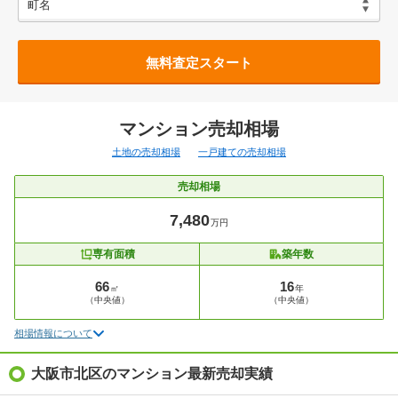
無料査定スタート
マンション売却相場
土地の売却相場
一戸建ての売却相場
売却相場
7,480
万円
専有面積
築年数
66
16
㎡
年
（中央値）
（中央値）
相場情報について
大阪市北区のマンション最新売却実績