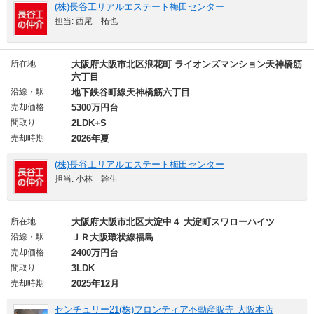
(株)長谷工リアルエステート梅田センター
担当: 西尾 拓也
所在地
大阪府大阪市北区浪花町 ライオンズマンション天神橋筋
六丁目
沿線・駅
地下鉄谷町線天神橋筋六丁目
売却価格
5300万円台
間取り
2LDK+S
売却時期
2026年夏
(株)長谷工リアルエステート梅田センター
担当: 小林 幹生
所在地
大阪府大阪市北区大淀中４ 大淀町スワローハイツ
沿線・駅
ＪＲ大阪環状線福島
売却価格
2400万円台
間取り
3LDK
売却時期
2025年12月
センチュリー21(株)フロンティア不動産販売 大阪本店