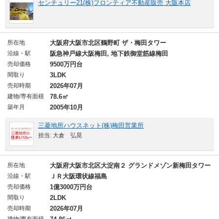
センチュリー21(株)フロンティア不動産販売 大阪本店
所在地
大阪府大阪市北区鶴野町 ザ・梅田タワー
沿線・駅
阪急神戸線大阪梅田, 地下鉄御堂筋線梅田
売却価格
9500万円台
間取り
3LDK
売却時期
2026年07月
建物/専有面積
78.6㎡
築年月
2005年10月
三菱地所ハウスネット(株)梅田営業所
担当: 大倉 弘晃
所在地
大阪府大阪市北区大淀南２ グランドメゾン新梅田タワー
沿線・駅
ＪＲ大阪環状線福島
売却価格
1億3000万円台
間取り
2LDK
売却時期
2026年07月