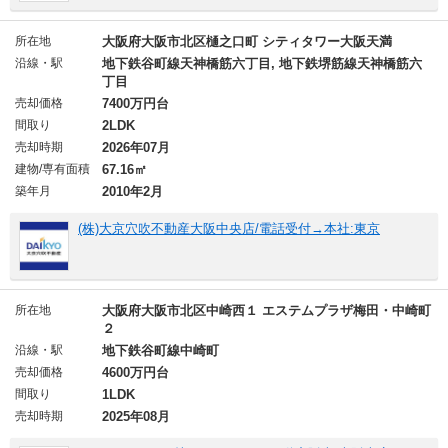
所在地
大阪府大阪市北区樋之口町 シティタワー大阪天満
沿線・駅
地下鉄谷町線天神橋筋六丁目, 地下鉄堺筋線天神橋筋六
丁目
売却価格
7400万円台
間取り
2LDK
売却時期
2026年07月
建物/専有面積
67.16㎡
築年月
2010年2月
(株)大京穴吹不動産大阪中央店/電話受付→本社:東京
所在地
大阪府大阪市北区中崎西１ エステムプラザ梅田・中崎町
２
沿線・駅
地下鉄谷町線中崎町
売却価格
4600万円台
間取り
1LDK
売却時期
2025年08月