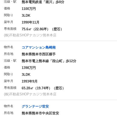
沿線・駅
熊本電気鉄道「堀川」歩8分
価格
1100万円
間取り
3LDK
築年月
1990年11月
専有面積
75.6㎡（22.86坪）（壁芯）
(株)不動産SHOPナカジツ熊本本店
物件名
コアマンション島崎南
所在地
熊本県熊本市西区横手
沿線・駅
熊本市電上熊本線「段山町」歩12分
価格
1398万円
間取り
3LDK
築年月
1993年9月
専有面積
65.28㎡（19.74坪）（壁芯）
(株)不動産SHOPナカジツ熊本本店
物件名
グランテージ世安
所在地
熊本県熊本市中央区世安