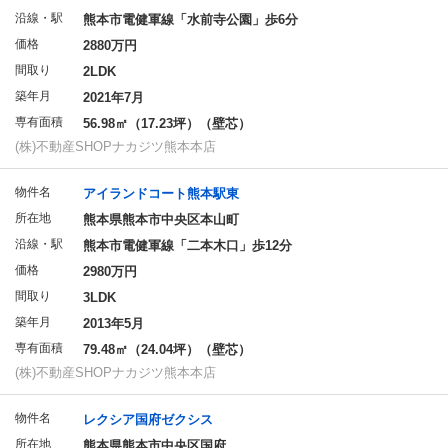
沿線・駅
熊本市電健軍線「水前寺公園」歩6分
価格
2880万円
間取り
2LDK
築年月
2021年7月
専有面積
56.98㎡（17.23坪）（壁芯）
(株)不動産SHOPナカジツ熊本本店
物件名
アイランドコート熊本駅東
所在地
熊本県熊本市中央区本山町
沿線・駅
熊本市電健軍線「二本木口」歩12分
価格
2980万円
間取り
3LDK
築年月
2013年5月
専有面積
79.48㎡（24.04坪）（壁芯）
(株)不動産SHOPナカジツ熊本本店
物件名
レクシア国府ゼクシス
所在地
熊本県熊本市中央区国府