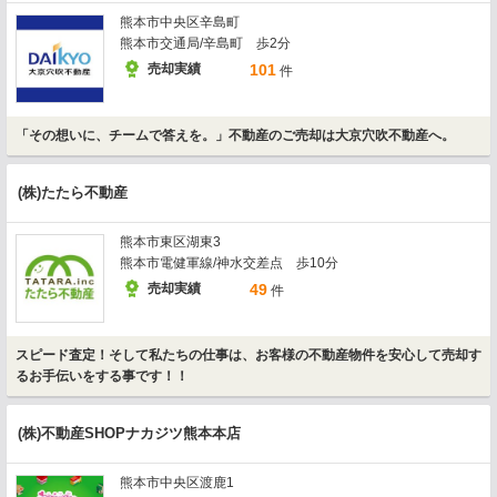
熊本市中央区辛島町
熊本市交通局/辛島町 歩2分
売却実績
101
件
「その想いに、チームで答えを。」不動産のご売却は大京穴吹不動産へ。
(株)たたら不動産
熊本市東区湖東3
熊本市電健軍線/神水交差点 歩10分
売却実績
49
件
スピード査定！そして私たちの仕事は、お客様の不動産物件を安心して売却す
るお手伝いをする事です！！
(株)不動産SHOPナカジツ熊本本店
熊本市中央区渡鹿1