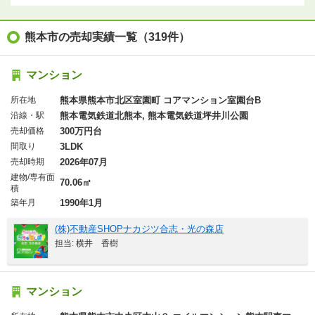
熊本市の売却実績一覧（319件）
マンション
所在地
熊本県熊本市北区室園町 コアマンション室園台B
沿線・駅
熊本電気鉄道北熊本, 熊本電気鉄道坪井川公園
売却価格
300万円台
間取り
3LDK
売却時期
2026年07月
建物/専有面
70.06㎡
積
築年月
1990年1月
(株)不動産SHOPナカジツ合志・光の森店
担当: 横井 香樹
マンション