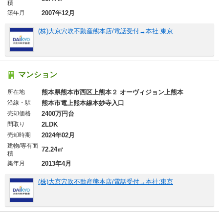
積
築年月
2007年12月
(株)大京穴吹不動産熊本店/電話受付→本社:東京
マンション
所在地
熊本県熊本市西区上熊本２ オーヴィジョン上熊本
沿線・駅
熊本市電上熊本線本妙寺入口
売却価格
2400万円台
間取り
2LDK
売却時期
2024年02月
建物/専有面
72.24㎡
積
築年月
2013年4月
(株)大京穴吹不動産熊本店/電話受付→本社:東京