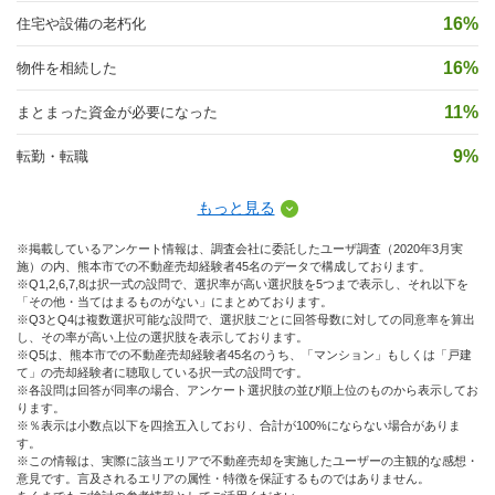
16%
住宅や設備の老朽化
16%
物件を相続した
11%
まとまった資金が必要になった
9%
転勤・転職
もっと見る
※掲載しているアンケート情報は、調査会社に委託したユーザ調査（2020年3月実
施）の内、熊本市での不動産売却経験者45名のデータで構成しております。
※Q1,2,6,7,8は択一式の設問で、選択率が高い選択肢を5つまで表示し、それ以下を
「その他・当てはまるものがない」にまとめております。
※Q3とQ4は複数選択可能な設問で、選択肢ごとに回答母数に対しての同意率を算出
し、その率が高い上位の選択肢を表示しております。
※Q5は、熊本市での不動産売却経験者45名のうち、「マンション」もしくは「戸建
て」の売却経験者に聴取している択一式の設問です。
※各設問は回答が同率の場合、アンケート選択肢の並び順上位のものから表示してお
ります。
※％表示は小数点以下を四捨五入しており、合計が100%にならない場合がありま
す。
※この情報は、実際に該当エリアで不動産売却を実施したユーザーの主観的な感想・
意見です。言及されるエリアの属性・特徴を保証するものではありません。