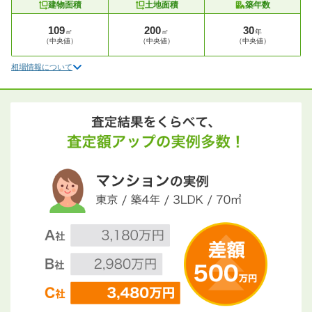
建物面積
土地面積
築年数
109
200
30
㎡
㎡
年
（中央値）
（中央値）
（中央値）
相場情報について