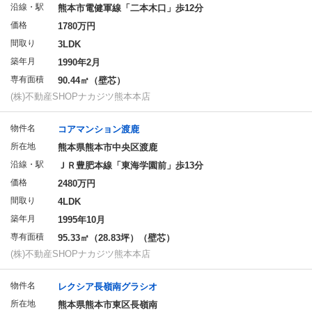
沿線・駅
熊本市電健軍線「二本木口」歩12分
価格
1780万円
間取り
3LDK
築年月
1990年2月
専有面積
90.44㎡（壁芯）
(株)不動産SHOPナカジツ熊本本店
物件名
コアマンション渡鹿
所在地
熊本県熊本市中央区渡鹿
沿線・駅
ＪＲ豊肥本線「東海学園前」歩13分
価格
2480万円
間取り
4LDK
築年月
1995年10月
専有面積
95.33㎡（28.83坪）（壁芯）
(株)不動産SHOPナカジツ熊本本店
物件名
レクシア長嶺南グラシオ
所在地
熊本県熊本市東区長嶺南