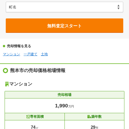
無料査定スタート
売却情報を見る
マンション
一戸建て
土地
熊本市の売却価格相場情報
マンション
売却相場
1,990
万円
専有面積
築年数
74
29
㎡
年