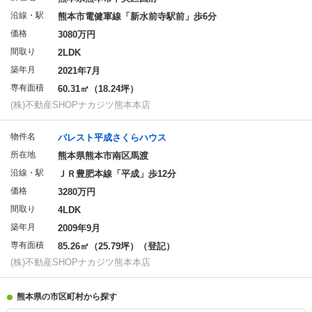
沿線・駅
熊本市電健軍線「新水前寺駅前」歩6分
価格
3080万円
間取り
2LDK
築年月
2021年7月
専有面積
60.31㎡（18.24坪）
(株)不動産SHOPナカジツ熊本本店
物件名
パレスト平成さくらハウス
所在地
熊本県熊本市南区馬渡
沿線・駅
ＪＲ豊肥本線「平成」歩12分
価格
3280万円
間取り
4LDK
築年月
2009年9月
専有面積
85.26㎡（25.79坪）（登記）
(株)不動産SHOPナカジツ熊本本店
熊本県の市区町村から探す