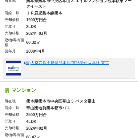
所在地
熊本県熊本市中央区本山３ エイルマンション熊本駅東マー
クイースト
沿線・駅
ＪＲ鹿児島本線熊本
売却価格
1900万円台
間取り
2LDK
売却時期
2024年03月
建物/専有面
60.32㎡
積
築年月
2008年4月
(株)大京穴吹不動産熊本店/電話受付→本社:東京
マンション
所在地
熊本県熊本市中央区帯山３ ベスタ帯山
沿線・駅
帯山団地前熊本都市バス
売却価格
2500万円台
間取り
4LDK
売却時期
2024年02月
建物/専有面
86.47㎡