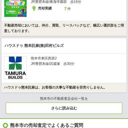
JR豊肥本線/東海学園前 歩16分
売却実績
7
件
不動産売却においては、仲介、買取、リースバックなど、幅広い選択肢をご用
意しております。
ハウスドゥ 熊本託麻(株)田村ビルズ
熊本市東区西原2
JR豊肥本線/武蔵塚 歩30分
ハウスドゥ熊本託麻は、お客様の大事な不動産を安売りしません。
熊本市の不動産査定会社一覧を
さらに読み込む
熊本市の売却査定でよくあるご質問