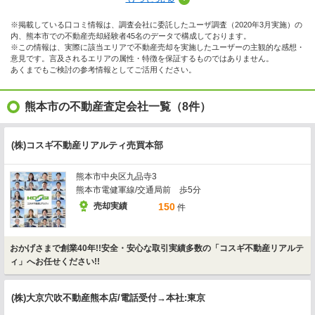
※掲載している口コミ情報は、調査会社に委託したユーザ調査（2020年3月実施）の
内、熊本市での不動産売却経験者45名のデータで構成しております。
※この情報は、実際に該当エリアで不動産売却を実施したユーザーの主観的な感想・
意見です。言及されるエリアの属性・特徴を保証するものではありません。
あくまでもご検討の参考情報としてご活用ください。
熊本市の不動産査定会社一覧（8件）
(株)コスギ不動産リアルティ売買本部
熊本市中央区九品寺3
熊本市電健軍線/交通局前 歩5分
売却実績
150
件
おかげさまで創業40年!!安全・安心な取引実績多数の「コスギ不動産リアルテ
ィ」へお任せください!!
(株)大京穴吹不動産熊本店/電話受付→本社:東京