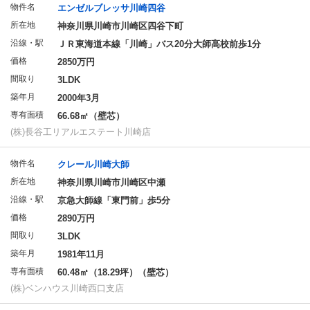
物件名
エンゼルブレッサ川崎四谷
所在地
神奈川県川崎市川崎区四谷下町
沿線・駅
ＪＲ東海道本線「川崎」バス20分大師高校前歩1分
価格
2850万円
間取り
3LDK
築年月
2000年3月
専有面積
66.68㎡（壁芯）
(株)長谷工リアルエステート川崎店
物件名
クレール川崎大師
所在地
神奈川県川崎市川崎区中瀬
沿線・駅
京急大師線「東門前」歩5分
価格
2890万円
間取り
3LDK
築年月
1981年11月
専有面積
60.48㎡（18.29坪）（壁芯）
(株)ベンハウス川崎西口支店