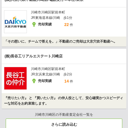
川崎市川崎区駅前本町
JR東海道本線/川崎 歩1分
売却実績
22
件
「その想いに、チームで答えを。」不動産のご売却は大京穴吹不動産へ。
(株)長谷工リアルエステート川崎店
川崎市川崎区駅前本町
JR京浜東北線/川崎 歩2分
売却実績
14
件
『売りたい方』 と 『買いたい方』 の仲人役として、安心確実かつスピーディ
ーな対応をお約束致します。
川崎市川崎区の不動産査定会社一覧を
さらに読み込む