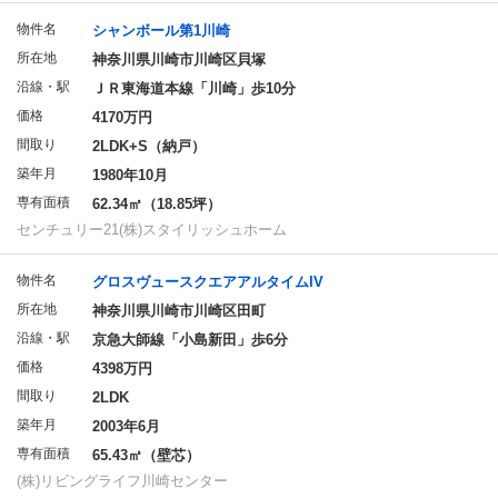
物件名
シャンボール第1川崎
所在地
神奈川県川崎市川崎区貝塚
沿線・駅
ＪＲ東海道本線「川崎」歩10分
価格
4170万円
間取り
2LDK+S（納戸）
築年月
1980年10月
専有面積
62.34㎡（18.85坪）
センチュリー21(株)スタイリッシュホーム
物件名
グロスヴュースクエアアルタイムIV
所在地
神奈川県川崎市川崎区田町
沿線・駅
京急大師線「小島新田」歩6分
価格
4398万円
間取り
2LDK
築年月
2003年6月
専有面積
65.43㎡（壁芯）
(株)リビングライフ川崎センター